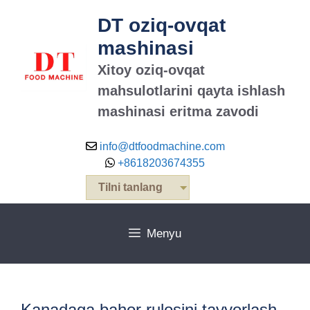
Tarkibga
DT oziq-ovqat
oʻtish
mashinasi
Xitoy oziq-ovqat
mahsulotlarini qayta ishlash
mashinasi eritma zavodi
info@dtfoodmachine.com
+8618203674355
Tilni tanlang
Menyu
Kanadaga bahor rulosini tayyorlash