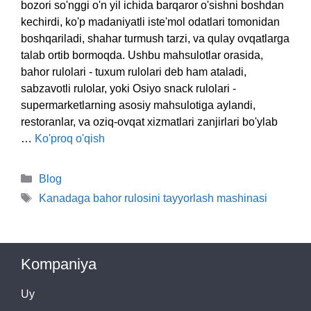
bozori so'nggi o'n yil ichida barqaror o'sishni boshdan
kechirdi, ko'p madaniyatli iste'mol odatlari tomonidan
boshqariladi, shahar turmush tarzi, va qulay ovqatlarga
talab ortib bormoqda. Ushbu mahsulotlar orasida,
bahor rulolari - tuxum rulolari deb ham ataladi,
sabzavotli rulolar, yoki Osiyo snack rulolari -
supermarketlarning asosiy mahsulotiga aylandi,
restoranlar, va oziq-ovqat xizmatlari zanjirlari bo'ylab
…
Ko'proq o'qish
Kategoriyalar
Blog
Teglar
Kanadaga bahor rulosini tayyorlash mashinasi
Kompaniya
Uy