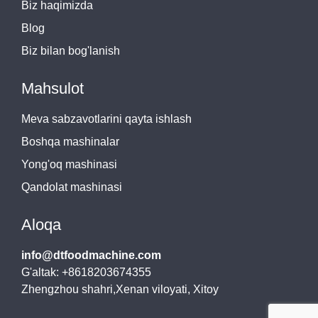
Biz haqimizda
Blog
Biz bilan bog'lanish
Mahsulot
Meva sabzavotlarini qayta ishlash
Boshqa mashinalar
Yong'oq mashinasi
Qandolat mashinasi
Aloqa
info@dtfoodmachine.com
G'altak: +8618203674355
Zhengzhou shahri,Xenan viloyati, Xitoy