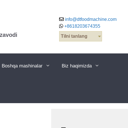
info@dtfoodmachine.com
+8618203674355
 zavodi
Tilni tanlang
Boshqa mashinalar
Biz haqimizda