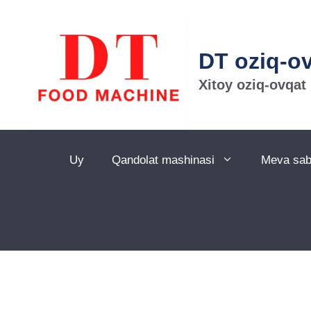
DT oziq-o
Xitoy oziq-ovqat
Uy
Qandolat mashinasi
Meva sabz