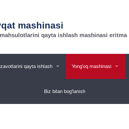
vqat mashinasi
 mahsulotlarini qayta ishlash mashinasi eritma
avotlarini qayta ishlash
Yong'oq mashinasi
Biz bilan bog'lanish