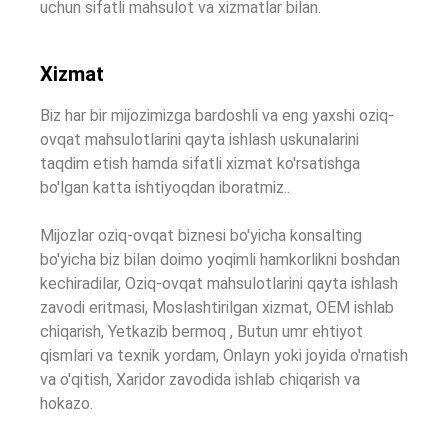
uchun sifatli mahsulot va xizmatlar bilan.
Xizmat
Biz har bir mijozimizga bardoshli va eng yaxshi oziq-
ovqat mahsulotlarini qayta ishlash uskunalarini
taqdim etish hamda sifatli xizmat ko'rsatishga
bo'lgan katta ishtiyoqdan iboratmiz..
Mijozlar oziq-ovqat biznesi bo'yicha konsalting
bo'yicha biz bilan doimo yoqimli hamkorlikni boshdan
kechiradilar, Oziq-ovqat mahsulotlarini qayta ishlash
zavodi eritmasi, Moslashtirilgan xizmat, OEM ishlab
chiqarish, Yetkazib bermoq , Butun umr ehtiyot
qismlari va texnik yordam, Onlayn yoki joyida o'rnatish
va o'qitish, Xaridor zavodida ishlab chiqarish va
hokazo.