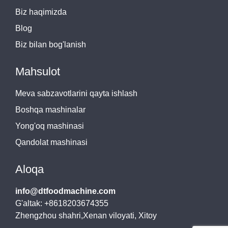
Biz haqimizda
Blog
Biz bilan bog'lanish
Mahsulot
Meva sabzavotlarini qayta ishlash
Boshqa mashinalar
Yong'oq mashinasi
Qandolat mashinasi
Aloqa
info@dtfoodmachine.com
G'altak: +8618203674355
Zhengzhou shahri,Xenan viloyati, Xitoy