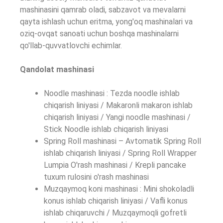
mashinasini qamrab oladi, sabzavot va mevalarni
qayta ishlash uchun eritma, yong'oq mashinalari va
oziq-ovqat sanoati uchun boshqa mashinalarni
qo'llab-quvvatlovchi echimlar.
Qandolat mashinasi
Noodle mashinasi : Tezda noodle ishlab
chiqarish liniyasi / Makaronli makaron ishlab
chiqarish liniyasi / Yangi noodle mashinasi /
Stick Noodle ishlab chiqarish liniyasi
Spring Roll mashinasi – Avtomatik Spring Roll
ishlab chiqarish liniyasi / Spring Roll Wrapper
Lumpia O'rash mashinasi / Krepli pancake
tuxum rulosini o'rash mashinasi
Muzqaymoq koni mashinasi : Mini shokoladli
konus ishlab chiqarish liniyasi / Vafli konus
ishlab chiqaruvchi / Muzqaymoqli gofretli