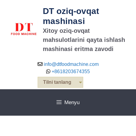
DT oziq-ovqat
mashinasi
Xitoy oziq-ovqat
mahsulotlarini qayta ishlash
mashinasi eritma zavodi
info@dtfoodmachine.com
+8618203674355
Tilni tanlang
Menyu