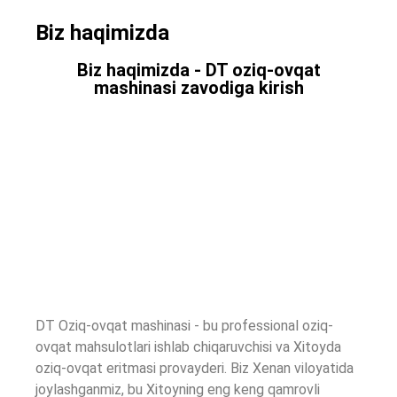
Biz haqimizda
Biz haqimizda - DT oziq-ovqat
mashinasi zavodiga kirish
DT Oziq-ovqat mashinasi - bu professional oziq-
ovqat mahsulotlari ishlab chiqaruvchisi va Xitoyda
oziq-ovqat eritmasi provayderi. Biz Xenan viloyatida
joylashganmiz, bu Xitoyning eng keng qamrovli