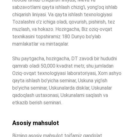
sabzavotlarni qayta ishlash chizig'i, yong'oq ishlab
chiqarish liniyasi. Va qayta ishlash texnologiyasi
Tozalashni o'z ichiga oladi, qovurish, pishirish, tez
muzlash, va hokazo. Hozirgacha, Biz oziq-ovqat
texnikasini topshiramiz 180 Dunyo bo'ylab
mamlakatlar va mintaqalar.
Shu paytgacha, hozirgacha, DT zavodi bir hududni
qamrab oladi 50,000 kvadrat metr, shu jumladan
Oziq-ovqat texnologiyasi laboratoriyasi, Xom ashyo
qayta ishlash bo'yicha seminar, Uskuna yig'ish
bo'yicha seminar, Uskunalarda disklar, Uskunalar
qadoqlash ustaxonasi, Uskunalarni saqlash va
etkazib berish seminari.
Asosiy mahsulot
Bizning asosiy mahsulot toifamiz qandolat