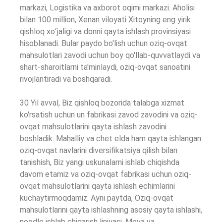
markazi, Logistika va axborot oqimi markazi. Aholisi
bilan 100 million, Xenan viloyati Xitoyning eng yirik
qishloq xoʻjaligi va donni qayta ishlash provinsiyasi
hisoblanadi. Bular paydo bo'lish uchun oziq-ovqat
mahsulotlari zavodi uchun boy qo'llab-quvvatlaydi va
shart-sharoitlarni ta'minlaydi, oziq-ovqat sanoatini
rivojlantiradi va boshqaradi.
30 Yil avval, Biz qishloq bozorida talabga xizmat
ko'rsatish uchun un fabrikasi zavod zavodini va oziq-
ovqat mahsulotlarini qayta ishlash zavodini
boshladik. Mahalliy va chet elda ham qayta ishlangan
oziq-ovqat navlarini diversifikatsiya qilish bilan
tanishish, Biz yangi uskunalarni ishlab chiqishda
davom etamiz va oziq-ovqat fabrikasi uchun oziq-
ovqat mahsulotlarini qayta ishlash echimlarini
kuchaytirmoqdamiz. Ayni paytda, Oziq-ovqat
mahsulotlarini qayta ishlashning asosiy qayta ishlashi,
noodle ishlab chiqarish liniyasi, Meva va