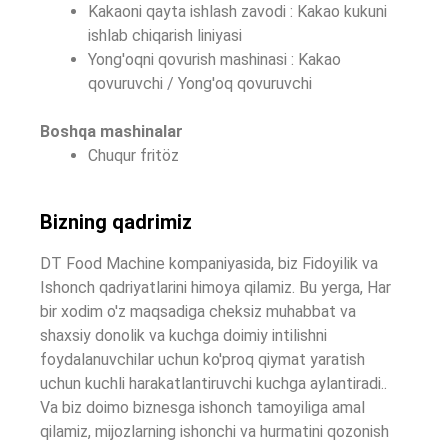
Kakaoni qayta ishlash zavodi : Kakao kukuni
ishlab chiqarish liniyasi
Yong'oqni qovurish mashinasi : Kakao
qovuruvchi / Yong'oq qovuruvchi
Boshqa mashinalar
Chuqur fritöz
Bizning qadrimiz
DT Food Machine kompaniyasida, biz Fidoyilik va
Ishonch qadriyatlarini himoya qilamiz. Bu yerga, Har
bir xodim o'z maqsadiga cheksiz muhabbat va
shaxsiy donolik va kuchga doimiy intilishni
foydalanuvchilar uchun ko'proq qiymat yaratish
uchun kuchli harakatlantiruvchi kuchga aylantiradi..
Va biz doimo biznesga ishonch tamoyiliga amal
qilamiz, mijozlarning ishonchi va hurmatini qozonish