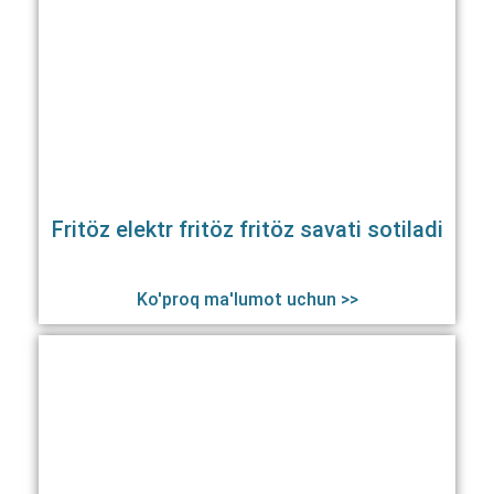
Fritöz elektr fritöz fritöz savati sotiladi
Ko'proq ma'lumot uchun >>