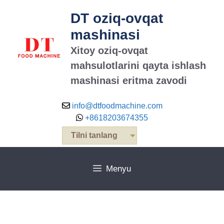
DT oziq-ovqat
mashinasi
Xitoy oziq-ovqat
mahsulotlarini qayta ishlash
mashinasi eritma zavodi
info@dtfoodmachine.com
+8618203674355
Tilni tanlang
Menyu