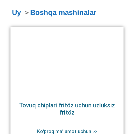
Uy
＞
Boshqa mashinalar
Tovuq chiplari fritöz uchun uzluksiz
fritöz
Ko'proq ma'lumot uchun >>