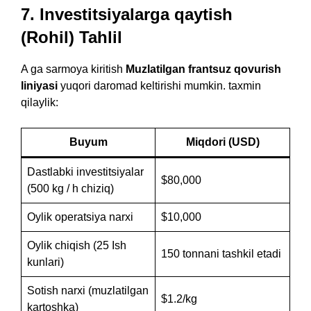
7. Investitsiyalarga qaytish
(Rohil) Tahlil
A ga sarmoya kiritish
Muzlatilgan frantsuz qovurish
liniyasi
yuqori daromad keltirishi mumkin. taxmin
qilaylik:
Buyum
Miqdori (USD)
Dastlabki investitsiyalar
$80,000
(500 kg / h chiziq)
Oylik operatsiya narxi
$10,000
Oylik chiqish (25 Ish
150 tonnani tashkil etadi
kunlari)
Sotish narxi (muzlatilgan
$1.2/kg
kartoshka)