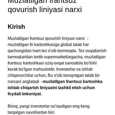
Muzlatilgan frantsuz
qovurish liniyasi narxi
Kirish
Muzlatilgan frantsuz qovurish liniyasi narxi ：
muzlatilgan fri kartoshkasiga global talab har
qachongidan ham tez o'sib bormoqda. Tez ovqatlanish
tarmoqlaridan tortib supermarketlargacha, muzlatilgan
frantsuz kartoshkasi oziq-ovqat sanoatida bo'lishi
kerak bo'lgan mahsulotdir. Investorlar va ishlab
chiqaruvchilar uchun, Bu o'sib borayotgan talab bir
narsani anglatadi -
muzlatilgan frantsuz kartoshka
ishlab chiqarish liniyasini tashkil etish uchun
foydali imkoniyat
.
Biroq, yangi investorlar so'raydigan eng keng
tarqalgan savollardan biri: