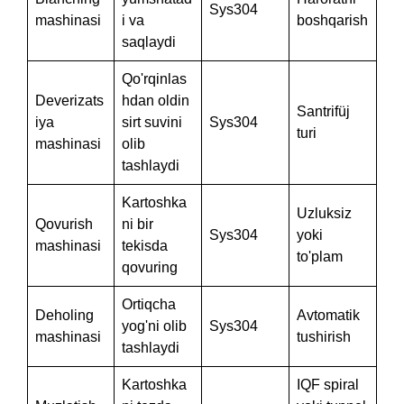
Sys304
mashinasi
i va
boshqarish
saqlaydi
Qo'rqinlas
Deverizats
hdan oldin
Santrifüj
iya
sirt suvini
Sys304
turi
mashinasi
olib
tashlaydi
Kartoshka
Uzluksiz
Qovurish
ni bir
Sys304
yoki
mashinasi
tekisda
to'plam
qovuring
Ortiqcha
Deholing
Avtomatik
yog'ni olib
Sys304
mashinasi
tushirish
tashlaydi
Kartoshka
IQF spiral