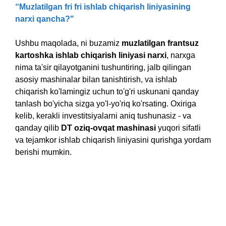
“Muzlatilgan fri fri ishlab chiqarish liniyasining
narxi qancha?"
Ushbu maqolada, ni buzamiz
muzlatilgan frantsuz
kartoshka ishlab chiqarish liniyasi narxi
, narxga
nima ta'sir qilayotganini tushuntiring, jalb qilingan
asosiy mashinalar bilan tanishtirish, va ishlab
chiqarish ko'lamingiz uchun to'g'ri uskunani qanday
tanlash bo'yicha sizga yo'l-yo'riq ko'rsating. Oxiriga
kelib, kerakli investitsiyalarni aniq tushunasiz - va
qanday qilib
DT oziq-ovqat mashinasi
yuqori sifatli
va tejamkor ishlab chiqarish liniyasini qurishga yordam
berishi mumkin.