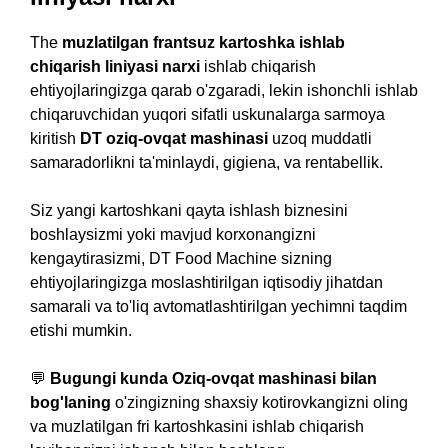
The
muzlatilgan frantsuz kartoshka ishlab
chiqarish liniyasi narxi
ishlab chiqarish
ehtiyojlaringizga qarab o'zgaradi, lekin ishonchli ishlab
chiqaruvchidan yuqori sifatli uskunalarga sarmoya
kiritish
DT oziq-ovqat mashinasi
uzoq muddatli
samaradorlikni ta'minlaydi, gigiena, va rentabellik.
Siz yangi kartoshkani qayta ishlash biznesini
boshlaysizmi yoki mavjud korxonangizni
kengaytirasizmi, DT Food Machine sizning
ehtiyojlaringizga moslashtirilgan iqtisodiy jihatdan
samarali va to'liq avtomatlashtirilgan yechimni taqdim
etishi mumkin.
💬
Bugungi kunda Oziq-ovqat mashinasi bilan
bog'laning
o'zingizning shaxsiy kotirovkangizni oling
va muzlatilgan fri kartoshkasini ishlab chiqarish