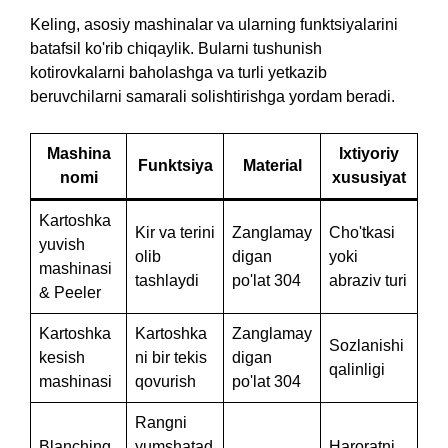
Keling, asosiy mashinalar va ularning funktsiyalarini
batafsil ko'rib chiqaylik. Bularni tushunish
kotirovkalarni baholashga va turli yetkazib
beruvchilarni samarali solishtirishga yordam beradi.
Mashina
Ixtiyoriy
Funktsiya
Material
nomi
xususiyat
Kartoshka
Kir va terini
Zanglamay
Cho'tkasi
yuvish
olib
digan
yoki
mashinasi
tashlaydi
po'lat 304
abraziv turi
& Peeler
Kartoshka
Kartoshka
Zanglamay
Sozlanishi
kesish
ni bir tekis
digan
qalinligi
mashinasi
qovurish
po'lat 304
Rangni
Blanching
yumshatad
Haroratni