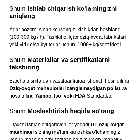
Shum
Ishlab chiqarish ko'lamingizni
aniqlang
Agar bozorni sinab ko'rsangiz, kichikdan boshlang
(100-300 kg / h). Tashkil etilgan oziq-ovqat fabrikalari
yoki yirik distribyutorlar uchun, 1000+ kg/soat ideal.
Shum
Materiallar va sertifikatlarni
tekshiring
Barcha qismlardan yasalganligiga ishonch hosil qiling
Oziq-ovqat mahsulotlari zanglamaydigan po'lat
va
rioya qiling
Yamoq, Iso, yoki FDA
Standartlar.
Shum
Moslashtirish haqida so'rang
Etakchi ishlab chiqaruvchilar yoqadi
DT oziq-ovqat
mashinasi
sizning ma'lum kartoshka o'lchamingiz
uchun mashinalarni sozlashingiz mumkin, mahalliy