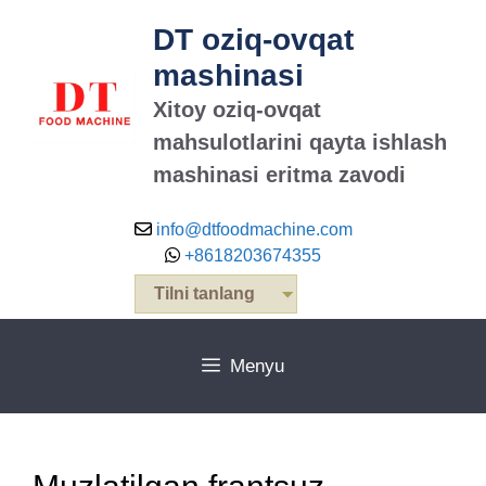
Tarkibga
DT oziq-ovqat
oʻtish
mashinasi
Xitoy oziq-ovqat
mahsulotlarini qayta ishlash
mashinasi eritma zavodi
info@dtfoodmachine.com
+8618203674355
Tilni tanlang
Menyu