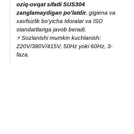
oziq-ovqat sifatli SUS304
zanglamaydigan po'latdir
, gigiena va
xavfsizlik bo'yicha Idoralar va ISO
standartlariga javob beradi.
⚡ Sozlanishi mumkin kuchlanish:
220V/380V/415V, 50Hz yoki 60Hz, 3-
faza.