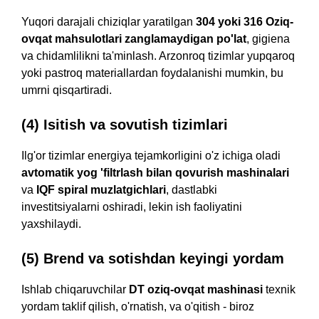
Yuqori darajali chiziqlar yaratilgan
304 yoki 316 Oziq-
ovqat mahsulotlari zanglamaydigan po'lat
, gigiena
va chidamlilikni ta'minlash. Arzonroq tizimlar yupqaroq
yoki pastroq materiallardan foydalanishi mumkin, bu
umrni qisqartiradi.
(4) Isitish va sovutish tizimlari
Ilg'or tizimlar energiya tejamkorligini o'z ichiga oladi
avtomatik yog 'filtrlash bilan qovurish mashinalari
va
IQF spiral muzlatgichlari
, dastlabki
investitsiyalarni oshiradi, lekin ish faoliyatini
yaxshilaydi.
(5) Brend va sotishdan keyingi yordam
Ishlab chiqaruvchilar
DT oziq-ovqat mashinasi
texnik
yordam taklif qilish, o'rnatish, va o'qitish - biroz