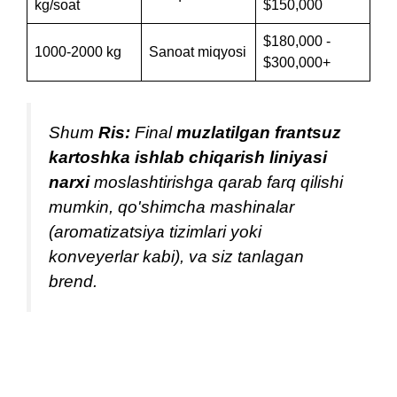
kg/soat
$150,000
$180,000 -
1000-2000 kg
Sanoat miqyosi
$300,000+
Shum
Ris:
Final
muzlatilgan frantsuz
kartoshka ishlab chiqarish liniyasi
narxi
moslashtirishga qarab farq qilishi
mumkin, qo'shimcha mashinalar
(aromatizatsiya tizimlari yoki
konveyerlar kabi), va siz tanlagan
brend.