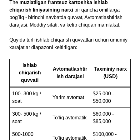
The
muzlatilgan frantsuz kartoshka ishlab
chiqarish liniyasining narxi
bir qancha omillarga
bog'liq - birinchi navbatda quvvat, Avtomatlashtirish
darajasi, Moddiy sifati, va kelib chiqqan mamlakat.
Quyida turli ishlab chiqarish quvvatlari uchun umumiy
xarajatlar diapazoni keltirilgan:
Ishlab
Avtomatlashtir
Taxminiy narx
chiqarish
ish darajasi
(USD)
quvvati
100- 300 kg /
$25,000 -
Yarim avtomat
soat
$50,000
300- 500 kg /
$60,000 -
To'liq avtomatik
soat
$85,000
500-1000
$100,000 -
To'liq avtomatik