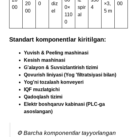
20
0
diz
×3,
00
00
0×
spir
4
00
el
5 m
110
al
0
Standart komponentlar kiritilgan:
Yuvish & Peeling mashinasi
Kesish mashinasi
G'alayon & Suvsizlantirish tizimi
Qovurish liniyasi (Yog 'filtratsiyasi bilan)
Yog'ni tozalash konveyeri
IQF muzlatgichi
Qadoqlash tizimi
Elektr boshqaruv kabinasi (PLC-ga
asoslangan)
⚙️ Barcha komponentlar tayyorlangan