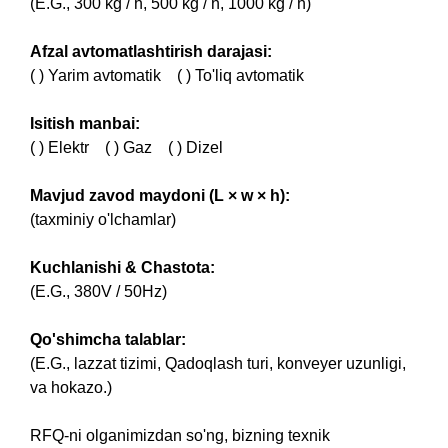
(E.G., 300 kg / h, 500 kg / h, 1000 kg / h)
Afzal avtomatlashtirish darajasi:
( ) Yarim avtomatik ( ) To'liq avtomatik
Isitish manbai:
( ) Elektr ( ) Gaz ( ) Dizel
Mavjud zavod maydoni (L × w × h):
(taxminiy o'lchamlar)
Kuchlanishi & Chastota:
(E.G., 380V / 50Hz)
Qo'shimcha talablar:
(E.G., lazzat tizimi, Qadoqlash turi, konveyer uzunligi,
va hokazo.)
RFQ-ni olganimizdan so'ng, bizning texnik