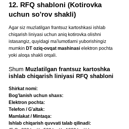
12. RFQ shabloni (Kotirovka
uchun so'rov shakli)
Agar siz muzlatilgan frantsuz kartoshkasi ishlab
chiqarish liniyasi uchun aniq kotirovka olishni
istasangiz, quyidagi ma'lumotlarni yuborishingiz
mumkin
DT oziq-ovqat mashinasi
elektron pochta
yoki aloqa shakli orqali.
Shum
Muzlatilgan frantsuz kartoshka
ishlab chiqarish liniyasi RFQ shabloni
Shirkat nomi:
Bog'lanish uchun shaxs:
Elektron pochta:
Telefon / G'altak:
Mamlakat / Mintaqa:
Ishlab chiqarish quvvati talab qilinadi: