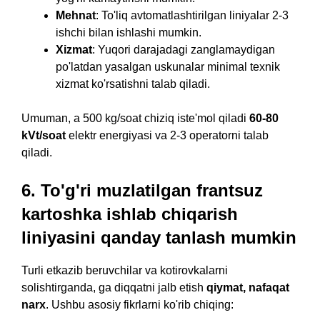
Mehnat
: To'liq avtomatlashtirilgan liniyalar 2-3
ishchi bilan ishlashi mumkin.
Xizmat
: Yuqori darajadagi zanglamaydigan
po'latdan yasalgan uskunalar minimal texnik
xizmat ko'rsatishni talab qiladi.
Umuman, a 500 kg/soat chiziq iste'mol qiladi
60-80
kVt/soat
elektr energiyasi va 2-3 operatorni talab
qiladi.
6. To'g'ri muzlatilgan frantsuz
kartoshka ishlab chiqarish
liniyasini qanday tanlash mumkin
Turli etkazib beruvchilar va kotirovkalarni
solishtirganda, ga diqqatni jalb etish
qiymat, nafaqat
narx
. Ushbu asosiy fikrlarni ko'rib chiqing: