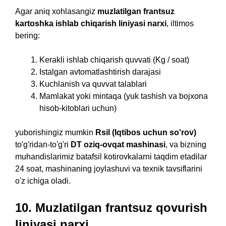
Agar aniq xohlasangiz
muzlatilgan frantsuz
kartoshka ishlab chiqarish liniyasi narxi
, iltimos
bering:
Kerakli ishlab chiqarish quvvati (Kg / soat)
Istalgan avtomatlashtirish darajasi
Kuchlanish va quvvat talablari
Mamlakat yoki mintaqa (yuk tashish va bojxona
hisob-kitoblari uchun)
yuborishingiz mumkin
Rsil (Iqtibos uchun so'rov)
to'g'ridan-to'g'ri
DT oziq-ovqat mashinasi
, va bizning
muhandislarimiz batafsil kotirovkalarni taqdim etadilar
24 soat, mashinaning joylashuvi va texnik tavsiflarini
o'z ichiga oladi.
10.
Muzlatilgan frantsuz qovurish
liniyasi narxi