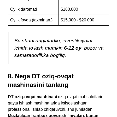
Oylik daromad
$180,000
Oylik foyda (taxminan.)
$15,000 - $20,000
Bu shuni anglatadiki, investitsiyalar
ichida to'lash mumkin
6-12 oy
, bozor va
samaradorlikka bog'liq.
8. Nega DT oziq-ovqat
mashinasini tanlang
DT oziq-ovqat mashinasi
oziq-ovqat mahsulotlarini
qayta ishlash mashinalariga ixtisoslashgan
professional ishlab chiqaruvchi, shu jumladan
Muzlatilgan frantsuz qovurish liniyalari
,
banan