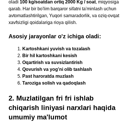
oladi
100 kg/soatdan ortiq 2000 Kg / soat
, miqyosiga
qarab. Har bir bo'lim barqaror sifatni ta'minlash uchun
avtomatlashtirilgan, Yuqori samaradorlik, va oziq-ovqat
xavfsizligi qoidalariga rioya qilish.
Asosiy jarayonlar o'z ichiga oladi:
Kartoshkani yuvish va tozalash
Bir hil kartoshkani kesish
Oqartirish va suvsizlantirish
Qovurish va yog'ni olib tashlash
Past haroratda muzlash
Taroziga solish va qadoqlash
2. Muzlatilgan fri fri ishlab
chiqarish liniyasi narxlari haqida
umumiy ma'lumot