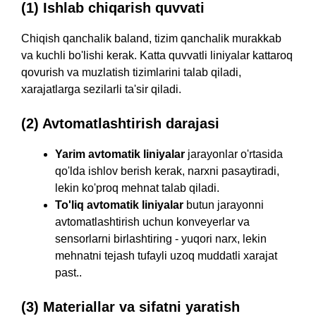
(1) Ishlab chiqarish quvvati
Chiqish qanchalik baland, tizim qanchalik murakkab
va kuchli bo'lishi kerak. Katta quvvatli liniyalar kattaroq
qovurish va muzlatish tizimlarini talab qiladi,
xarajatlarga sezilarli ta'sir qiladi.
(2) Avtomatlashtirish darajasi
Yarim avtomatik liniyalar
jarayonlar o'rtasida
qo'lda ishlov berish kerak, narxni pasaytiradi,
lekin ko'proq mehnat talab qiladi.
To'liq avtomatik liniyalar
butun jarayonni
avtomatlashtirish uchun konveyerlar va
sensorlarni birlashtiring - yuqori narx, lekin
mehnatni tejash tufayli uzoq muddatli xarajat
past..
(3) Materiallar va sifatni yaratish