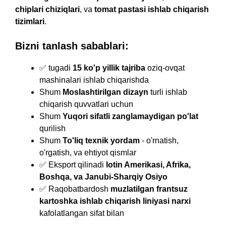
chiplari chiziqlari
, va
tomat pastasi ishlab chiqarish
tizimlari
.
Bizni tanlash sabablari:
✅ tugadi
15 ko'p yillik tajriba
oziq-ovqat
mashinalari ishlab chiqarishda
Shum
Moslashtirilgan dizayn
turli ishlab
chiqarish quvvatlari uchun
Shum
Yuqori sifatli zanglamaydigan po'lat
qurilish
Shum
To'liq texnik yordam
- o'rnatish,
o'rgatish, va ehtiyot qismlar
✅ Eksport qilinadi
lotin Amerikasi, Afrika,
Boshqa, va Janubi-Sharqiy Osiyo
✅ Raqobatbardosh
muzlatilgan frantsuz
kartoshka ishlab chiqarish liniyasi narxi
kafolatlangan sifat bilan