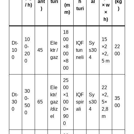
ant
turi
h
al
(kg
/ h)
(m
× w
)
turi
)
m)
×
h)
18
10
00
15
Dt-
Ele
IQF
Sy
0-
×8
×2
22
10
45
ktr /
tun
s30
20
00
×2,
00
0
gaz
neli
4
0
×8
5 m
00
25
Ele
00
22
30
Dt-
ktr/
×1
IQF
Sy
×2,
0-
35
30
65
gaz
00
spir
s30
5×
50
00
0
/diz
0×
ali
4
2,8
0
el
90
m
0