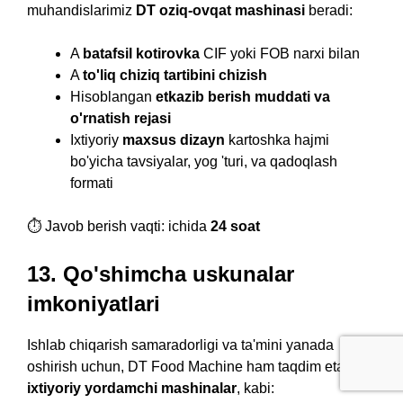
muhandislarimiz
DT oziq-ovqat mashinasi
beradi:
A
batafsil kotirovka
CIF yoki FOB narxi bilan
A
to'liq chiziq tartibini chizish
Hisoblangan
etkazib berish muddati va
o'rnatish rejasi
Ixtiyoriy
maxsus dizayn
kartoshka hajmi
bo'yicha tavsiyalar, yog 'turi, va qadoqlash
formati
⏱️ Javob berish vaqti: ichida
24 soat
13. Qo'shimcha uskunalar
imkoniyatlari
Ishlab chiqarish samaradorligi va ta'mini yanada
oshirish uchun, DT Food Machine ham taqdim etadi
ixtiyoriy yordamchi mashinalar
, kabi: