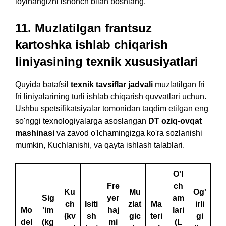
loyihangizni ishonch bilan boshlang.
11. Muzlatilgan frantsuz
kartoshka ishlab chiqarish
liniyasining texnik xususiyatlari
Quyida batafsil
texnik tavsiflar jadvali
muzlatilgan fri
fri liniyalarining turli ishlab chiqarish quvvatlari uchun.
Ushbu spetsifikatsiyalar tomonidan taqdim etilgan eng
so'nggi texnologiyalarga asoslangan
DT oziq-ovqat
mashinasi
va zavod o'lchamingizga ko'ra sozlanishi
mumkin, Kuchlanishi, va qayta ishlash talablari.
O'l
Fre
ch
Ku
Mu
Og'
Sig
yer
am
ch
Isiti
zlat
Ma
irli
Mo
'im
haj
lari
(kv
sh
gic
teri
gi
del
(kg
mi
(L