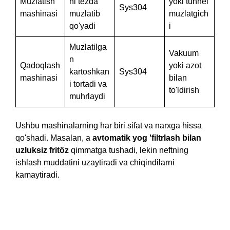
Muzlatish
ni tezda
yoki tunnel
Sys304
mashinasi
muzlatib
muzlatgich
qo'yadi
i
Muzlatilga
Vakuum
n
Qadoqlash
yoki azot
kartoshkan
Sys304
mashinasi
bilan
i tortadi va
to'ldirish
muhrlaydi
Ushbu mashinalarning har biri sifat va narxga hissa
qo'shadi. Masalan, a
avtomatik yog 'filtrlash bilan
uzluksiz fritöz
qimmatga tushadi, lekin neftning
ishlash muddatini uzaytiradi va chiqindilarni
kamaytiradi.