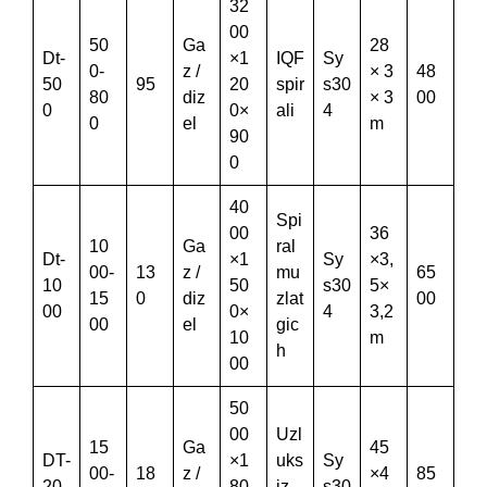
32
00
50
Ga
28
Dt-
×1
IQF
Sy
0-
z /
× 3
48
50
95
20
spir
s30
80
diz
× 3
00
0
0×
ali
4
0
el
m
90
0
40
Spi
00
36
10
Ga
ral
Dt-
×1
Sy
×3,
00-
13
z /
mu
65
10
50
s30
5×
15
0
diz
zlat
00
00
0×
4
3,2
00
el
gic
10
m
h
00
50
00
Uzl
15
Ga
45
DT-
×1
uks
Sy
00-
18
z /
×4
85
20
80
iz
s30