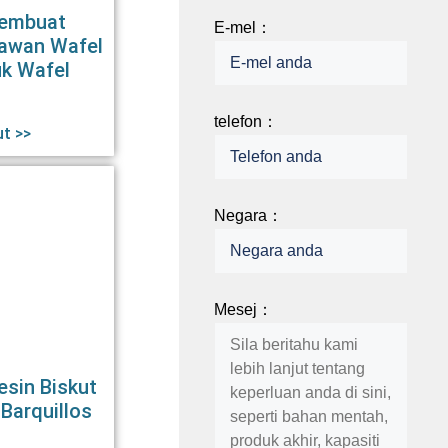
Pembuat
E-mel：
awan Wafel
k Wafel
telefon：
ut >>
Negara：
Mesej：
esin Biskut
Barquillos