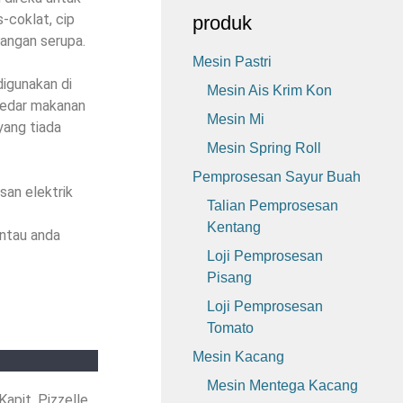
-coklat, cip
produk
idangan serupa.
Mesin Pastri
igunakan di
Mesin Ais Krim Kon
ngedar makanan
Mesin Mi
yang tiada
Mesin Spring Roll
Pemprosesan Sayur Buah
an elektrik
Talian Pemprosesan
Kentang
ntau anda
Loji Pemprosesan
Pisang
Loji Pemprosesan
Tomato
Mesin Kacang
Mesin Mentega Kacang
apit, Pizzelle,