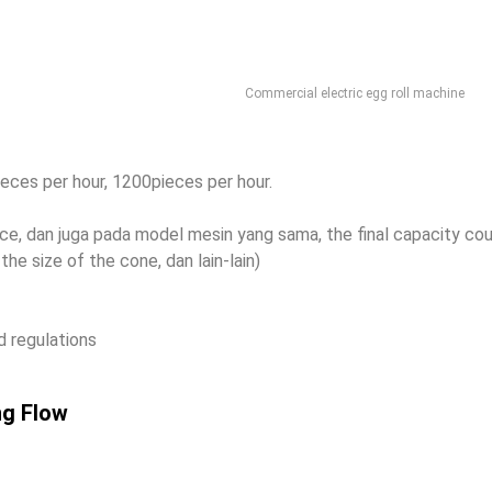
Commercial electric egg roll machine
ieces per hour
, 1200
pieces per hour
.
nce
, dan juga pada model mesin yang sama,
the final capacity cou
,
the size of the cone
, dan lain-lain)
d regulations
ng Flow