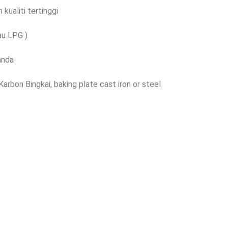
kualiti tertinggi
au LPG )
anda
 Karbon Bingkai,
baking plate cast iron or steel