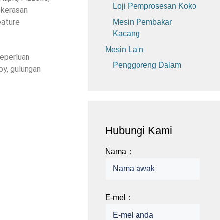
Loji Pemprosesan Koko
ekerasan
eature
Mesin Pembakar
Kacang
Mesin Lain
keperluan
Penggoreng Dalam
py
, gulungan
Hubungi Kami
Nama：
E-mel：