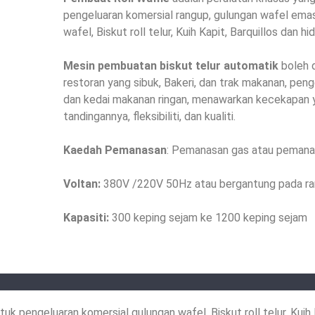
pengeluaran komersial rangup, gulungan wafel emas
wafel, Biskut roll telur, Kuih Kapit, Barquillos dan h
Mesin pembuatan biskut telur automatik
boleh d
restoran yang sibuk, Bakeri, dan trak makanan, pe
dan kedai makanan ringan, menawarkan kecekapan 
tandingannya, fleksibiliti, dan kualiti.
Kaedah Pemanasan
: Pemanasan gas atau pemanas
Voltan:
380V /220V 50Hz atau bergantung pada ra
Kapasiti:
300 keping sejam ke 1200 keping sejam
uk pengeluaran komersial gulungan wafel, Biskut roll telur, Kuih K