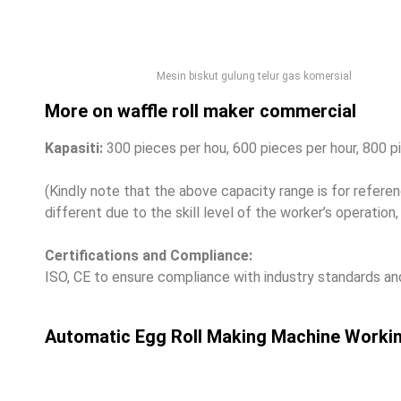
Mesin biskut gulung telur gas komersial
More on waffle roll maker commercial
Kapasiti:
300
pieces per hou
, 600
pieces per hour
, 800
p
(
Kindly note that the above capacity range is for refere
different due to the skill level of the worker’s operation
Certifications and Compliance
:
ISO,
CE to ensure compliance with industry standards an
Automatic Egg Roll Making Machine Worki