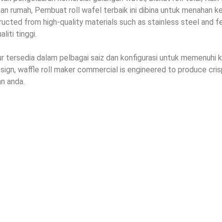
n rumah, Pembuat roll wafel terbaik ini dibina untuk menahan k
ucted from high-quality materials such as stainless steel and f
liti tinggi.
r tersedia dalam pelbagai saiz dan konfigurasi untuk memenuhi 
esign
,
waffle roll maker commercial is engineered to produce cris
n anda.