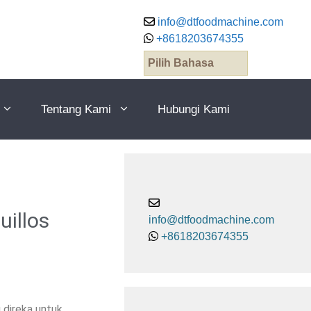
info@dtfoodmachine.com
+8618203674355
Pilih Bahasa
Tentang Kami
Hubungi Kami
uillos
info@dtfoodmachine.com
+8618203674355
 direka untuk