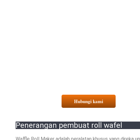
Hubungi kami
Penerangan pembuat roll wafel
Waffle Roll Maker adalah peralatan khusus yang direka unt