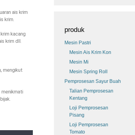
aran ais krim
s krim.
produk
 krim kacang
s krim dll.
Mesin Pastri
Mesin Ais Krim Kon
Mesin Mi
m, mengikut
Mesin Spring Roll
Pemprosesan Sayur Buah
Talian Pemprosesan
n menikmati
Kentang
ijak.
Loji Pemprosesan
Pisang
Loji Pemprosesan
Tomato