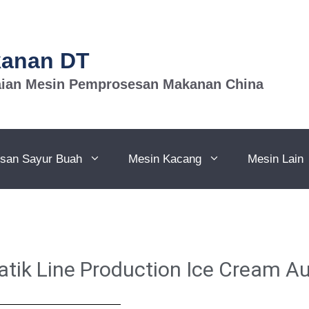
kanan DT
aian Mesin Pemprosesan Makanan China
san Sayur Buah
Mesin Kacang
Mesin Lain
ik Line Production Ice Cream A