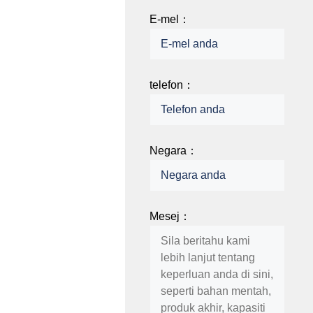
E-mel：
telefon：
Negara：
Mesej：