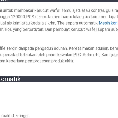
ai untuk membakar kerucut wafel semulajadi atau kontras gula r
hingga 120000 PCS sejam. Ia membantu kilang ais krim mendapa
ual ais krim atau kedai ais krim, The
separa automatik
Mesin kon
ah, kos yang berpatutan. Dan pembuat kerucut wafel separa aut
fle terdiri daripada pengadun adunan, Kereta makan adunan, kere
 penaik ditetapkan oleh panel kawalan PLC. Selain itu, Kami jug
kan keperluan pemprosesan produk akhir.
utomatik
kualiti tertinggi