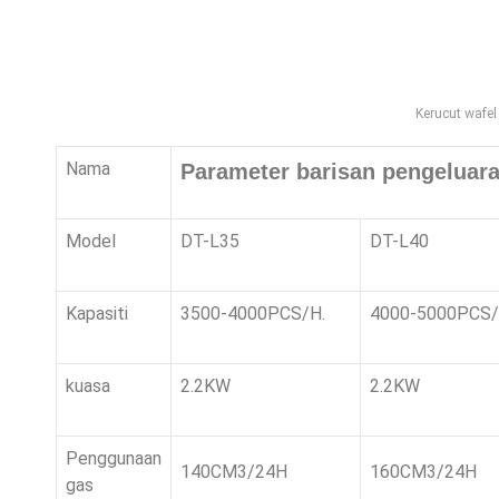
Kerucut wafel
Nama
Parameter barisan pengeluara
Model
DT-L35
DT-L40
Kapasiti
3500-4000PCS/H.
4000-5000PCS/
kuasa
2.2KW
2.2KW
Penggunaan
140CM3/24H
160CM3/24H
gas