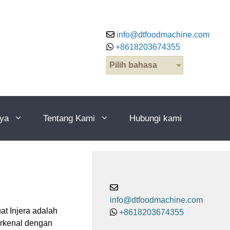
info@dtfoodmachine.com
+8618203674355
Pilih bahasa
nya
Tentang Kami
Hubungi kami
info@dtfoodmachine.com
t Injera adalah
+8618203674355
 terkenal dengan