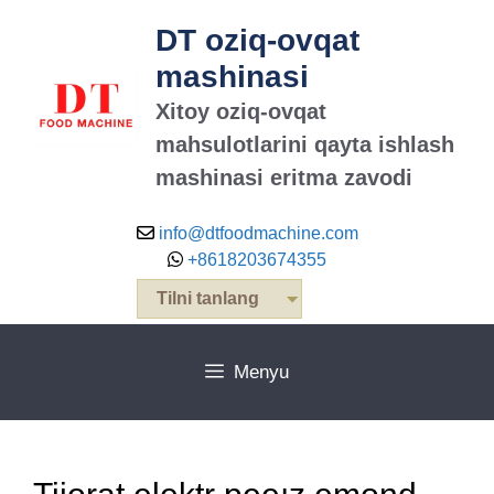
Tarkibga
DT oziq-ovqat
oʻtish
mashinasi
Xitoy oziq-ovqat
mahsulotlarini qayta ishlash
mashinasi eritma zavodi
info@dtfoodmachine.com
+8618203674355
Tilni tanlang
Menyu