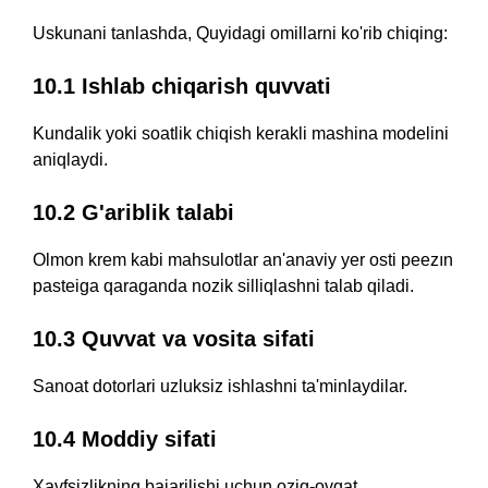
Uskunani tanlashda, Quyidagi omillarni ko'rib chiqing:
10.1 Ishlab chiqarish quvvati
Kundalik yoki soatlik chiqish kerakli mashina modelini
aniqlaydi.
10.2 G'ariblik talabi
Olmon krem ​​kabi mahsulotlar an'anaviy yer osti peezın
pasteiga qaraganda nozik silliqlashni talab qiladi.
10.3 Quvvat va vosita sifati
Sanoat dotorlari uzluksiz ishlashni ta'minlaydilar.
10.4 Moddiy sifati
Xavfsizlikning bajarilishi uchun oziq-ovqat