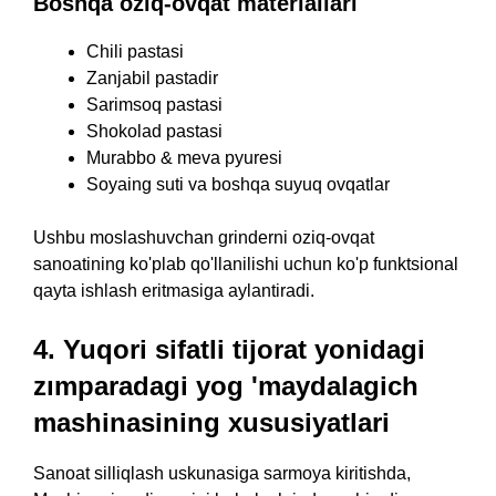
Boshqa oziq-ovqat materiallari
Chili pastasi
Zanjabil pastadir
Sarimsoq pastasi
Shokolad pastasi
Murabbo & meva pyuresi
Soyaing suti va boshqa suyuq ovqatlar
Ushbu moslashuvchan grinderni oziq-ovqat
sanoatining ko'plab qo'llanilishi uchun ko'p funktsional
qayta ishlash eritmasiga aylantiradi.
4. Yuqori sifatli tijorat yonidagi
zımparadagi yog 'maydalagich
mashinasining xususiyatlari
Sanoat silliqlash uskunasiga sarmoya kiritishda,