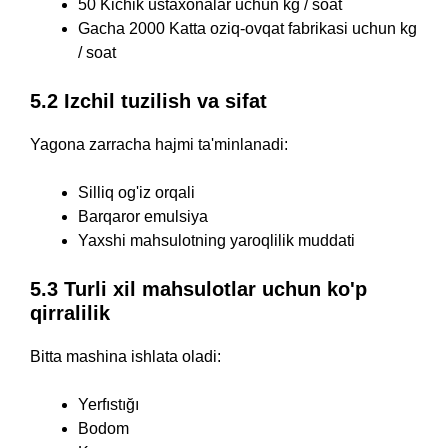
50 Kichik ustaxonalar uchun kg / soat
Gacha 2000 Katta oziq-ovqat fabrikasi uchun kg
/ soat
5.2 Izchil tuzilish va sifat
Yagona zarracha hajmi ta'minlanadi:
Silliq og'iz orqali
Barqaror emulsiya
Yaxshi mahsulotning yaroqlilik muddati
5.3 Turli xil mahsulotlar uchun ko'p
qirralilik
Bitta mashina ishlata oladi:
Yerfıstığı
Bodom