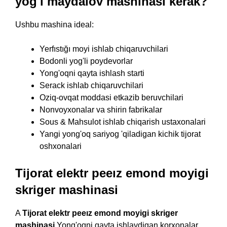
yog'i maydalov mashinasi kerak?
Ushbu mashina ideal:
Yerfıstığı moyi ishlab chiqaruvchilari
Bodonli yog'li poydevorlar
Yong'oqni qayta ishlash starti
Serack ishlab chiqaruvchilari
Oziq-ovqat moddasi etkazib beruvchilari
Nonvoyxonalar va shirin fabrikalar
Sous & Mahsulot ishlab chiqarish ustaxonalari
Yangi yong'oq sariyog 'qiladigan kichik tijorat
oshxonalari
Tijorat elektr peeız emond moyigi
skriger mashinasi
A
Tijorat elektr peeız emond moyigi skriger
mashinasi
Yong'oqni qayta ishlaydigan korxonalar