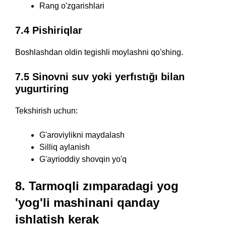
Rang o'zgarishlari
7.4 Pishiriqlar
Boshlashdan oldin tegishli moylashni qo'shing.
7.5 Sinovni suv yoki yerfıstığı bilan
yugurtiring
Tekshirish uchun:
G'aroviylikni maydalash
Silliq aylanish
G'ayrioddiy shovqin yo'q
8. Tarmoqli zımparadagi yog
'yog'li mashinani qanday
ishlatish kerak