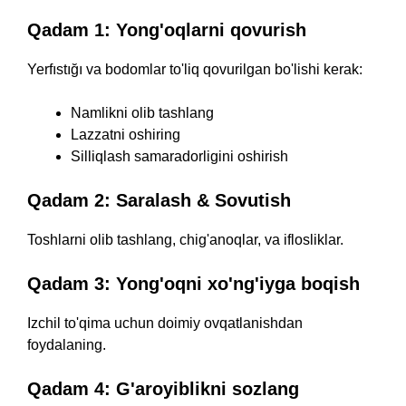
Qadam 1: Yong'oqlarni qovurish
Yerfıstığı va bodomlar to'liq qovurilgan bo'lishi kerak:
Namlikni olib tashlang
Lazzatni oshiring
Silliqlash samaradorligini oshirish
Qadam 2: Saralash & Sovutish
Toshlarni olib tashlang, chig'anoqlar, va iflosliklar.
Qadam 3: Yong'oqni xo'ng'iyga boqish
Izchil to'qima uchun doimiy ovqatlanishdan
foydalaning.
Qadam 4: G'aroyiblikni sozlang