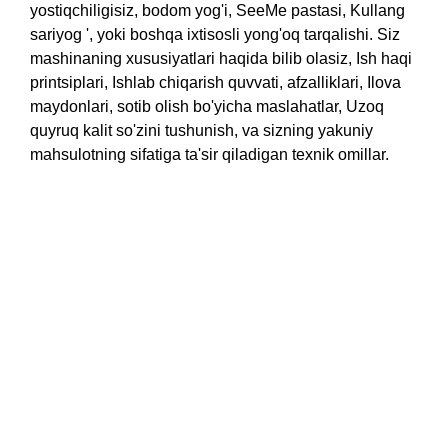
yostiqchiligisiz, bodom yog'i, SeeMe pastasi, Kullang
sariyog ', yoki boshqa ixtisosli yong'oq tarqalishi. Siz
mashinaning xususiyatlari haqida bilib olasiz, Ish haqi
printsiplari, Ishlab chiqarish quvvati, afzalliklari, Ilova
maydonlari, sotib olish bo'yicha maslahatlar, Uzoq
quyruq kalit so'zini tushunish, va sizning yakuniy
mahsulotning sifatiga ta'sir qiladigan texnik omillar.