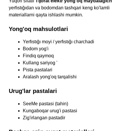
Yuqori sifatli
Tijorat elektr yong'oq maydalagich
yerfıstığıdan va bodomdan tashqari keng ko'lamli
materiallarni qayta ishlashi mumkin.
Yong'oq mahsulotlari
Yerfıstığı moyi / yerfıstığı charchadi
Bodom yog'i
Findiq qaymoq
Kullang sariyog '
Pista pastalari
Aralash yong'oq tarqalishi
Urug'lar pastalari
SeeMe pastasi (tahin)
Kungaboqar urug'i pastasi
Zig'irlangan pastadir