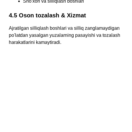
Sho'xori va silliqlash boshlari
4.5 Oson tozalash & Xizmat
Ajratilgan silliqlash boshlari va silliq zanglamaydigan
po'latdan yasalgan yuzalarning pasayishi va tozalash
harakatlarini kamaytiradi.