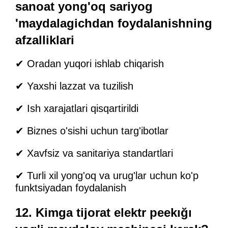
sanoat yong'oq sariyog
'maydalagichdan foydalanishning
afzalliklari
✔ Oradan yuqori ishlab chiqarish
✔ Yaxshi lazzat va tuzilish
✔ Ish xarajatlari qisqartirildi
✔ Biznes o'sishi uchun targ'ibotlar
✔ Xavfsiz va sanitariya standartlari
✔ Turli xil yong'oq va urug'lar uchun ko'p
funktsiyadan foydalanish
12. Kimga tijorat elektr peekığı