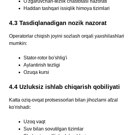
O'zgaruvchan-tezlik chastotasi nazorati
Haddan tashqari issiqlik himoya tizimlari
4.3 Tasdiqlanadigan nozik nazorat
Operatorlar chiqish joyini sozlash orqali yaxshilashlari
mumkin:
Stator-rotor bo'shlig'i
Aylantirish tezligi
Ozuqa kursi
4.4 Uzluksiz ishlab chiqarish qobiliyati
Katta oziq-ovqat protsessorlari bilan jihozlarni afzal
ko'rishadi:
Uzoq vaqt
Suv bilan sovutilgan tizimlar