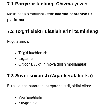
7.1 Barqaror tanlang, Chizma yuzasi
Mashinada o'rnatilishi kerak
kvartira, tebranishsiz
platforma
.
7.2 To'g'ri elektr ulanishlarini ta'minlang
Foydalanish:
To'g'ri kuchlanish
Ergashish
Ortiqcha yukni himoya qilish moslamalari
7.3 Suvni sovutish (Agar kerak bo'lsa)
Bu silliqlash haroratini barqaror tutadi, oldini olish:
Yog 'ajratilishi
Kuygan hid