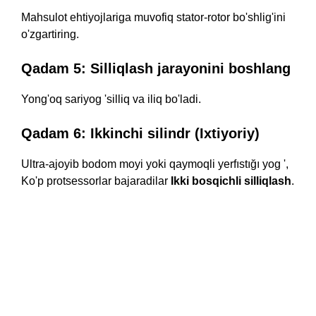
Mahsulot ehtiyojlariga muvofiq stator-rotor bo'shlig'ini
o'zgartiring.
Qadam 5: Silliqlash jarayonini boshlang
Yong'oq sariyog 'silliq va iliq bo'ladi.
Qadam 6: Ikkinchi silindr (Ixtiyoriy)
Ultra-ajoyib bodom moyi yoki qaymoqli yerfıstığı yog ',
Ko'p protsessorlar bajaradilar
Ikki bosqichli silliqlash
.