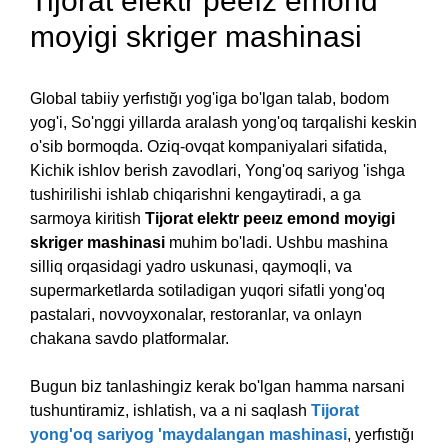
Tijorat elektr peeız emond
moyigi skriger mashinasi
Global tabiiy yerfıstığı yog'iga bo'lgan talab, bodom
yog'i, So'nggi yillarda aralash yong'oq tarqalishi keskin
o'sib bormoqda. Oziq-ovqat kompaniyalari sifatida,
Kichik ishlov berish zavodlari, Yong'oq sariyog 'ishga
tushirilishi ishlab chiqarishni kengaytiradi, a ga
sarmoya kiritish
Tijorat elektr peeız emond moyigi
skriger mashinasi
muhim bo'ladi. Ushbu mashina
silliq orqasidagi yadro uskunasi, qaymoqli, va
supermarketlarda sotiladigan yuqori sifatli yong'oq
pastalari, novvoyxonalar, restoranlar, va onlayn
chakana savdo platformalar.
Bugun biz tanlashingiz kerak bo'lgan hamma narsani
tushuntiramiz, ishlatish, va a ni saqlash
Tijorat
yong'oq sariyog 'maydalangan mashinasi
, yerfıstığı