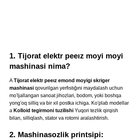
1. Tijorat elektr peeız moyi moyi
mashinasi nima?
A
Tijorat elektr peeız emond moyigi skriger
mashinasi
qovurilgan yerfıstığıni maydalash uchun
mo'ljallangan sanoat jihozlari, bodom, yoki boshqa
yong'oq silliq va bir xil postka ichiga. Ko'plab modellar
a
Kolloid tegirmoni tuzilishi
Yuqori tezlik qirqish
bilan, silliqlash, stator va rotorni aralashtirish.
2. Mashinasozlik printsipi: