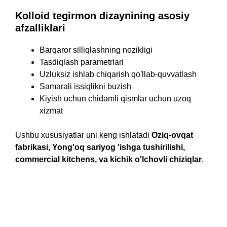
Kolloid tegirmon dizaynining asosiy
afzalliklari
Barqaror silliqlashning nozikligi
Tasdiqlash parametrlari
Uzluksiz ishlab chiqarish qo'llab-quvvatlash
Samarali issiqlikni buzish
Kiyish uchun chidamli qismlar uchun uzoq
xizmat
Ushbu xususiyatlar uni keng ishlatadi
Oziq-ovqat
fabrikasi, Yong'oq sariyog 'ishga tushirilishi,
commercial kitchens
, va kichik o'lchovli chiziqlar
.