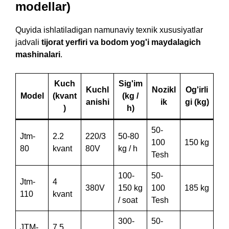
modellar)
Quyida ishlatiladigan namunaviy texnik xususiyatlar
jadvali
tijorat yerfiri va bodom yog'i maydalagich
mashinalari
.
Kuch
Sig'im
Kuchl
Nozikl
Og'irli
Model
(kvant
(kg /
anishi
ik
gi (kg)
)
h)
50-
Jtm-
2.2
220/3
50-80
100
150 kg
80
kvant
80V
kg / h
Tesh
100-
50-
Jtm-
4
380V
150 kg
100
185 kg
110
kvant
/ soat
Tesh
300-
50-
JTM-
7.5