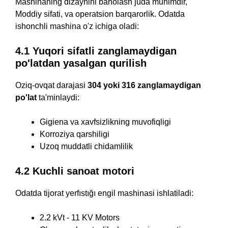
Mashinaning dizaynini baholash juda muhimdir,
Moddiy sifati, va operatsion barqarorlik. Odatda
ishonchli mashina o'z ichiga oladi:
4.1 Yuqori sifatli zanglamaydigan
po'latdan yasalgan qurilish
Oziq-ovqat darajasi
304 yoki 316 zanglamaydigan
po'lat
ta'minlaydi:
Gigiena va xavfsizlikning muvofiqligi
Korroziya qarshiligi
Uzoq muddatli chidamlilik
4.2 Kuchli sanoat motori
Odatda tijorat yerfıstığı engil mashinasi ishlatiladi:
2.2 kVt - 11 KV Motors