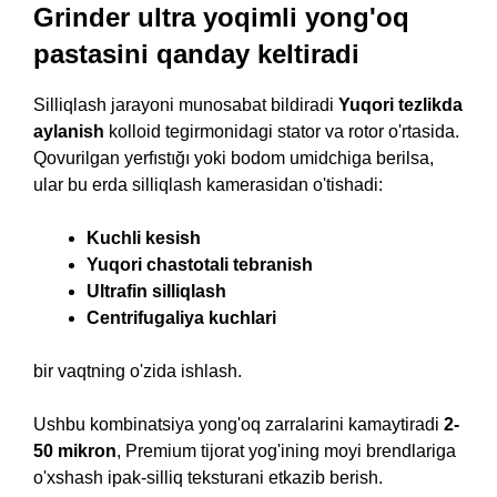
Grinder ultra yoqimli yong'oq
pastasini qanday keltiradi
Silliqlash jarayoni munosabat bildiradi
Yuqori tezlikda
aylanish
kolloid tegirmonidagi stator va rotor o'rtasida.
Qovurilgan yerfıstığı yoki bodom umidchiga berilsa,
ular bu erda silliqlash kamerasidan o'tishadi:
Kuchli kesish
Yuqori chastotali tebranish
Ultrafin silliqlash
Centrifugaliya kuchlari
bir vaqtning o'zida ishlash.
Ushbu kombinatsiya yong'oq zarralarini kamaytiradi
2-
50 mikron
, Premium tijorat yog'ining moyi brendlariga
o'xshash ipak-silliq teksturani etkazib berish.