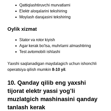
Qattiqlashtiruvchi murvatlarni
Elektr aloqalarini tekshiring
Moylash darajasini tekshiring
Oylik xizmat
Stator va rotor kiyish
Agar kerak bo'lsa, muhrlarni almashtiring
Test avtomobili ishlashi
Yaxshi saqlanadigan maydalagich uchun ishonchli
operatsiya qilish mumkin
8-10 yil
.
10. Qanday qilib eng yaxshi
tijorat elektr yassi yog'li
muzlatgich mashinasini qanday
tanlash kerak