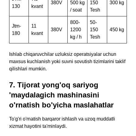
380V
500 kg
150
300 kg
130
kvant
/ soat
Tesh
800-
50-
Jtm-
11
380V
1200
150
450 kg
180
kvant
kg / h
Tesh
Ishlab chiqaruvchilar uzluksiz operatsiyalar uchun
maxsus kuchlanish yoki suvni sovutish tizimlarini taklif
qilishlari mumkin.
7. Tijorat yong'oq sariyog
'maydalagich mashinasini
o'rnatish bo'yicha maslahatlar
To'g'ri o'rnatish barqaror ishlash va uzoq muddatli
xizmat hayotini ta'minlaydi.