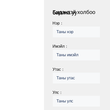
Бидэнтэй холбоо барина уу
Нэр：
Имэйл：
Утас：
Улс：