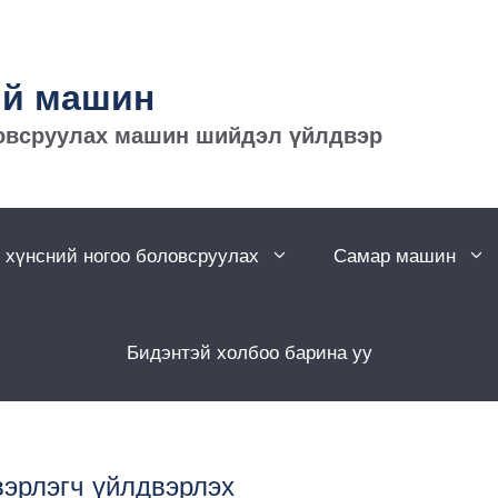
ий машин
овсруулах машин шийдэл үйлдвэр
 хүнсний ногоо боловсруулах
Самар машин
Бидэнтэй холбоо барина уу
двэрлэгч үйлдвэрлэх