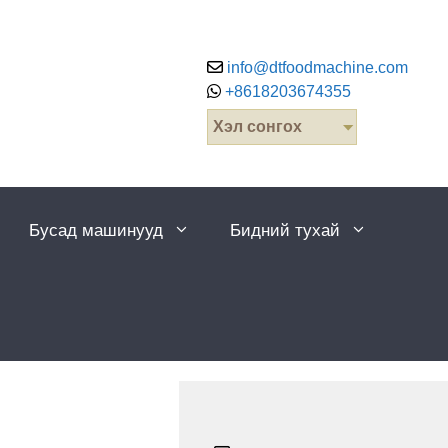
info@dtfoodmachine.com
+8618203674355
Хэл сонгох
Бусад машинууд
Бидний тухай