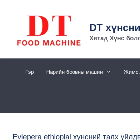
Агуулга
руу
алгасах
DT хүнсн
Хятад Хүнс бол
Гэр
Нарийн боовны машин
Жимс,
Eviepera ethiopial хүнсний талх үйл