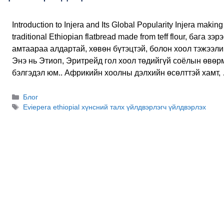
Introduction to Injera and Its Global Popularity Injera makin
traditional Ethiopian flatbread made from teff flour
, бага зэр
амтаараа алдартай, хөвөн бүтэцтэй, болон хоол тэжээли
Энэ нь Этиоп, Эритрейд гол хоол төдийгүй соёлын өвө
бэлгэдэл юм.. Африкийн хоолны дэлхийн өсөлттэй хамт
Ангилал
Блог
Шошго
Eviepera ethiopial хүнсний талх үйлдвэрлэгч үйлдвэрлэх