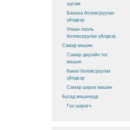
шугам
Банана боловсруулах
үйлдвэр
Улаан лооль
боловсруулах үйлдвэр
Самар машин
Самар цөцгийн тос
машин
Какао боловсруулах
үйлдвэр
Самар шарах машин
Бусад машинууд
Гүн шарагч