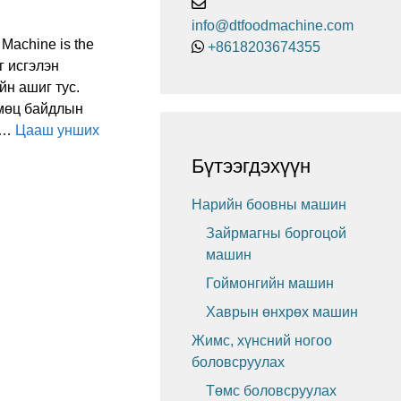
info@dtfoodmachine.com
g Machine is the
+8618203674355
эг исгэлэн
йн ашиг тус.
рмөц байдлын
, …
Цааш унших
Бүтээгдэхүүн
Нарийн боовны машин
Зайрмагны боргоцой
машин
Гоймонгийн машин
Хаврын өнхрөх машин
Жимс, хүнсний ногоо
боловсруулах
Төмс боловсруулах