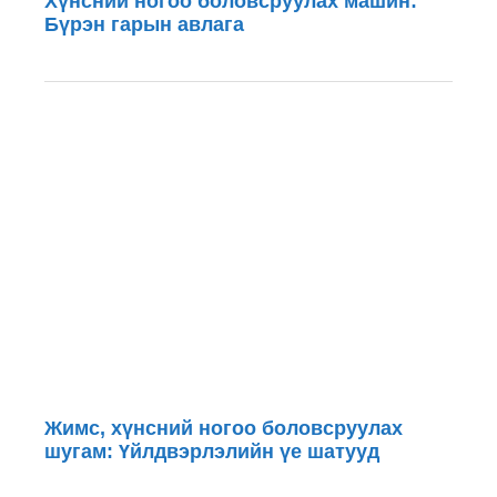
Хүнсний ногоо боловсруулах машин:
Бүрэн гарын авлага
Жимс, хүнсний ногоо боловсруулах
шугам: Үйлдвэрлэлийн үе шатууд