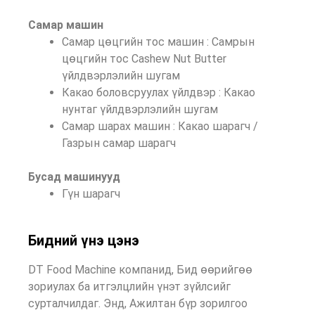
Самар машин
Самар цөцгийн тос машин : Самрын
цөцгийн тос Cashew Nut Butter
үйлдвэрлэлийн шугам
Какао боловсруулах үйлдвэр : Какао
нунтаг үйлдвэрлэлийн шугам
Самар шарах машин : Какао шарагч /
Газрын самар шарагч
Бусад машинууд
Гүн шарагч
Бидний үнэ цэнэ
DT Food Machine компанид, Бид өөрийгөө
зориулах ба итгэлцлийн үнэт зүйлсийг
сурталчилдаг. Энд, Ажилтан бүр зорилгоо