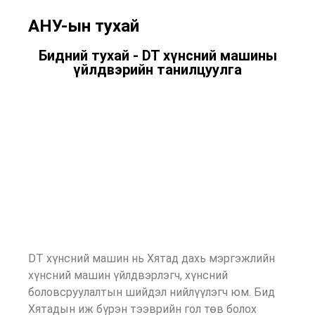
АНУ-ын тухай
Бидний тухай - DT хүнсний машины
үйлдвэрийн танилцуулга
DT хүнсний машин нь Хятад дахь мэргэжлийн
хүнсний машин үйлдвэрлэгч, хүнсний
боловсруулалтын шийдэл нийлүүлэгч юм. Бид
Хятадын иж бүрэн тээврийн гол төв болох