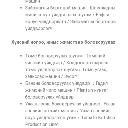
машин
Зайрмагны боргоцой машин : Шоколадны
мини конус үйлдвэрлэх шугам / Вафли
конус үйлдвэрлэгч / Зайрмагны боргоцой
үйлдвэрлэгч
Хүнсний ногоо, жимс жимсгэнэ боловсруулах
Төмс боловсруулах шугам : Төмсний
чипсийн үйлдвэр / Хөлдөөсөн шарсан
төмс үйлдвэрлэх шугам / Төмс угаах,
хальслах машин / Зүсэгч
Банана боловсруулах үйлдвэр ：Гадил
жимсний чипс машин / Plantain нунтаг
боловсруулах үйлдвэр
Улаан лооль боловсруулах үйлдвэр : Улаан
лоолийн оо хийх машин / Улаан лоолийн
соус үйлдвэрлэх шугам /
Tomato Ketchup
Production Line\