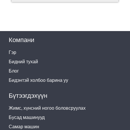
Компани
Гэр
Бидний тухай
Блог
Бидэнтэй холбоо барина уу
Бүтээгдэхүүн
Жимс, хүнсний ногоо боловсруулах
Бусад машинууд
Самар машин