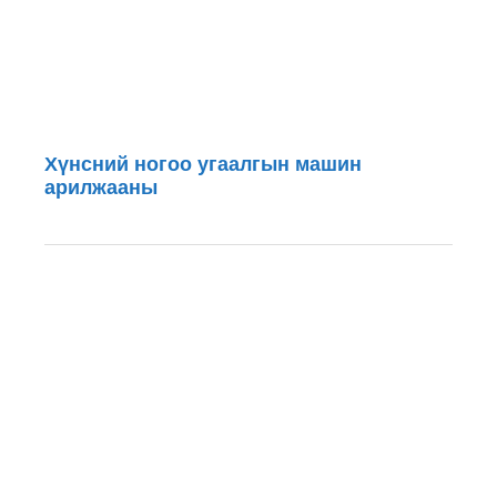
Хүнсний ногоо угаалгын машин
арилжааны