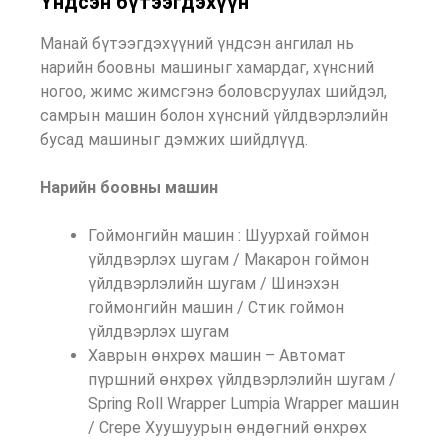
Үндсэн бүтээгдэхүүн
Манай бүтээгдэхүүний үндсэн ангилал нь
нарийн боовны машиныг хамардаг, хүнсний
ногоо, жимс жимсгэнэ боловсруулах шийдэл,
самрын машин болон хүнсний үйлдвэрлэлийн
бусад машиныг дэмжих шийдлүүд.
Нарийн боовны машин
Гоймонгийн машин : Шуурхай гоймон
үйлдвэрлэх шугам / Макарон гоймон
үйлдвэрлэлийн шугам / Шинэхэн
гоймонгийн машин / Стик гоймон
үйлдвэрлэх шугам
Хаврын өнхрөх машин – Автомат
пүршний өнхрөх үйлдвэрлэлийн шугам /
Spring Roll Wrapper Lumpia Wrapper машин
/ Crepe Хуушуурын өндөгний өнхрөх