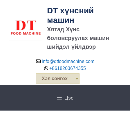
DT хүнсний
машин
Хятад Хүнс
боловсруулах машин
шийдэл үйлдвэр
info@dtfoodmachine.com
+8618203674355
Хэл сонгох
Цэс