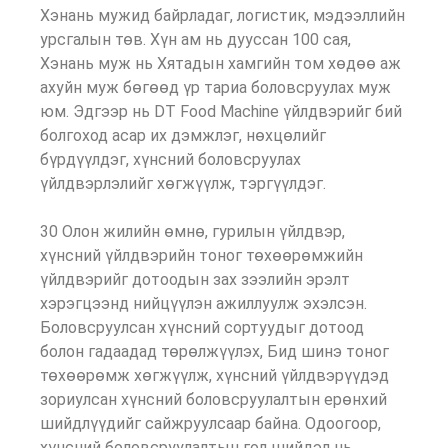
Хэнань мужид байрладаг, логистик, мэдээллийн
урсгалын төв. Хүн ам нь дууссан 100 сая,
Хэнань муж нь Хятадын хамгийн том хөдөө аж
ахуйн муж бөгөөд үр тариа боловсруулах муж
юм. Эдгээр нь DT Food Machine үйлдвэрийг бий
болгоход асар их дэмжлэг, нөхцөлийг
бүрдүүлдэг, хүнсний боловсруулах
үйлдвэрлэлийг хөгжүүлж, тэргүүлдэг.
30 Олон жилийн өмнө, гурилын үйлдвэр,
хүнсний үйлдвэрийн тоног төхөөрөмжийн
үйлдвэрийг дотоодын зах зээлийн эрэлт
хэрэгцээнд нийцүүлэн ажиллуулж эхэлсэн.
Боловсруулсан хүнсний сортуудыг дотоод
болон гадаадад төрөлжүүлэх, Бид шинэ тоног
төхөөрөмж хөгжүүлж, хүнсний үйлдвэрүүдэд
зориулсан хүнсний боловсруулалтын ерөнхий
шийдлүүдийг сайжруулсаар байна. Одоогоор,
хүнсний боловсруулалтын гол шийдэл нь