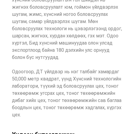
жигнэх боловсруулалт юм, гоймон үйлдвэрлэх
шугам, жимс, хүнсний ногоо боловсруулах
шугам, самар үйлдвэрлэх шугам. Мөн
боловсруулах технологи нь цэвэрлэгээнд ордог,
шарсан, жигнэх, хурдан хөлдөөх, гэх мэт. Одоо
хүртэл, Бид хүнсний машинуудаа олон улсад
экспортлоод байна 180 дэлхийн улс орнууд
болон бүс нутгуудад.
Одоогоор, ДТ үйлдвэр нь нэг талбайг хамардаг
50,000 метр квадрат, үүнд Хүнсний технологийн
лаборатори, түүхий эд боловсруулах цех, тоног
төхөөрөмж угсрах цех, тоног төхөөрөмжийн
дибаг хийх цех, тоног төхөөрөмжийн сав баглаа
боодлын цех, тоног төхөөрөмж хадгалах, хүргэх
цех.