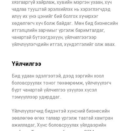
хязгааргүй хайрлаж, хувийн мэргэн ухаан, хүч
чадлаа тууштай эрэлхийлэх нь хэрэглэгчдэд
илүү их үнэ цэнийг бий болгох хүчирхэг
хөдөлгөгч хүч болж байдаг.. Мөн бид бизнесийн
итгэлцлийн зарчмыг үргэлж баримталдаг,
чанартай бүтээгдэхүүн, үйлчилгээгээр
үйлчлүүлэгчдийн итгэл, хүндэтгэлийг олж авах.
Үйлчилгээ
Бид удаан эдэлгээтэй, дээд зэргийн хоол
боловсруулах тоног төхөөрөмж, үйлчлүүлэгч
бүрт чанартай үйлчилгээ үзүүлэх хүсэл
тэмүүллээр удирддаг..
Үйлчлүүлэгчид бидэнтэй хүнсний бизнесийн
зөвлөгөө өгөх талаар үргэлж таатай хамтран
ажилладаг, Хүнс боловсруулах үйлдвэрийн