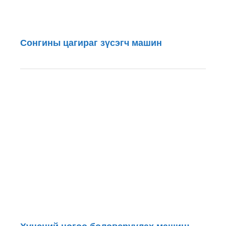
Сонгины цагираг зүсэгч машин