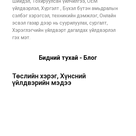
шийдэл, Тохируулсан үйлчилгээ, OEM
үйлдвэрлэл, Хүргэлт , Бүхэл бүтэн амьдралын
сэлбэг хэрэгсэл, техникийн дэмжлэг, Онлайн
эсвэл газар дээр нь суурилуулах, сургалт,
Хэрэглэгчийн үйлдвэрт дагалдах үйлдвэрлэл
гэх мэт.
Бидний тухай - Блог
Төслийн хэрэг, Хүнсний
үйлдвэрийн мэдээ