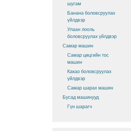
шугам
Банана боловсруулах
үйлдвэр
Улаан лооль
боловсруулах үйлдвэр
Самар машин
Самар цөцгийн тос
машин
Какао боловсруулах
үйлдвэр
Самар шарах машин
Бусад машинууд
Гүн шарагч