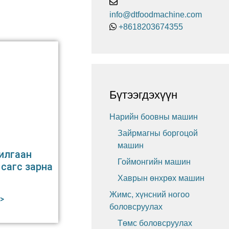
info@dtfoodmachine.com
+8618203674355
Бүтээгдэхүүн
Нарийн боовны машин
Зайрмагны боргоцой
машин
илгаан
Гоймонгийн машин
сагс зарна
Хаврын өнхрөх машин
Жимс, хүнсний ногоо
>
боловсруулах
Төмс боловсруулах