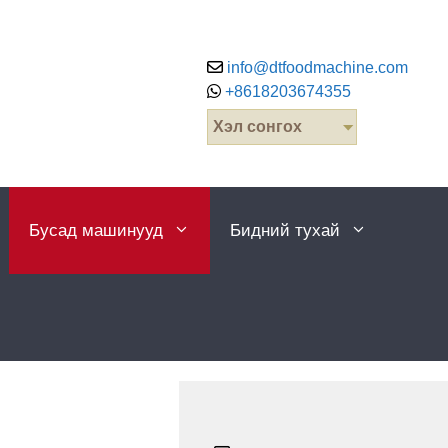
info@dtfoodmachine.com
+8618203674355
Хэл сонгох
Бусад машинууд
Бидний тухай