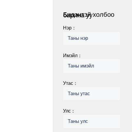
Бидэнтэй холбоо барина уу
Нэр：
Имэйл：
Утас：
Улс：