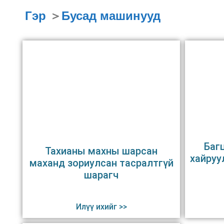
Гэр
＞
Бусад машинууд
Баг
Тахианы махны шарсан
хайруу
маханд зориулсан тасралтгүй
шарагч
Илүү ихийг >>