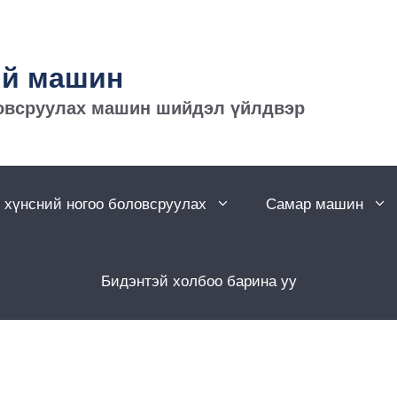
ий машин
овсруулах машин шийдэл үйлдвэр
 хүнсний ногоо боловсруулах
Самар машин
Бидэнтэй холбоо барина уу