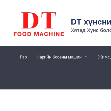
DT хүнсн
Хятад Хүнс бол
Гэр
Нарийн боовны машин
Жимс,