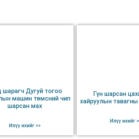
ц шарагч Дугуй тогоо
Гүн шарсан цах
лын машин төмсний чип
хайруулын тавагны 
шарсан мах
Илүү ихийг >
Илүү ихийг >>