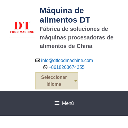
Saltar
Máquina de
al
contenido
alimentos DT
Fábrica de soluciones de
máquinas procesadoras de
alimentos de China
info@dtfoodmachine.com
+8618203674355
Seleccionar
idioma
Menú