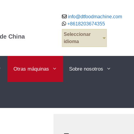
info@dtfoodmachine.com
+8618203674355
Seleccionar
 de China
idioma
Otras máquinas
Sobre nosotros