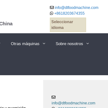
info@dtfoodmachine.com
+8618203674355
Seleccionar
 China
idioma
Otras máquinas
Sobre nosotros
info@dtfoodmachine.com