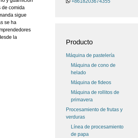
rio y guarnición
+8618203674355
as de comida
emanda sigue
as se ha
 emprendedores
desde la
Producto
Máquina de pastelería
Máquina de cono de
helado
Máquina de fideos
Máquina de rollitos de
primavera
Procesamiento de frutas y
verduras
Línea de procesamiento
de papa