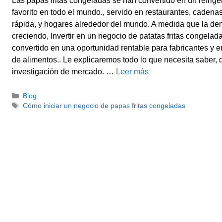
Las papas fritas congeladas se han convertido en un refrige
favorito en todo el mundo., servido en restaurantes, caden
rápida, y hogares alrededor del mundo. A medida que la d
creciendo, Invertir en un negocio de patatas fritas congelad
convertido en una oportunidad rentable para fabricantes y
de alimentos.. Le explicaremos todo lo que necesita saber, 
investigación de mercado. …
Leer más
Categorías
Blog
Etiquetas
Cómo iniciar un negocio de papas fritas congeladas