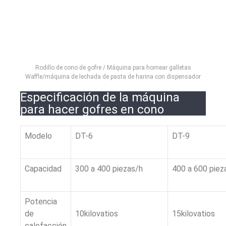
Rodillo de cono de gofre / Máquina para hornear galletas
Waffle/máquina de lechada de pasta de harina con dispensador
Especificación de la máquina
para hacer gofres en cono
Modelo
DT-6
DT-9
Capacidad
300 a 400 piezas/h
400 a 600 piez
Potencia
de
10kilovatios
15kilovatios
calefacción