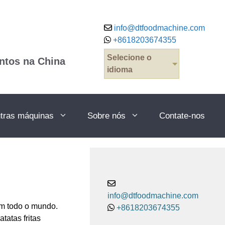
info@dtfoodmachine.com
+8618203674355
Selecione o
ntos na China
idioma
tras máquinas
Sobre nós
Contate-nos
info@dtfoodmachine.com
em todo o mundo.
+8618203674355
tatas fritas