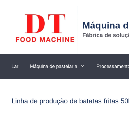
Ir
para
o
Máquina d
conteúdo
Fábrica de solu
Lar
Máquina de pastelaria
Processamento 
Linha de produção de batatas fritas 5