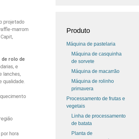
o projetado
waffle-marrom
Produto
 Capit,
Máquina de pastelaria
Máquina de casquinha
 de rolo de
de sorvete
arias, e
Máquina de macarrão
e lanches,
e qualidade.
Máquina de rolinho
primavera
aquecimento
Processamento de frutas e
vegetais
Linha de processamento
região
de batata
por hora
Planta de