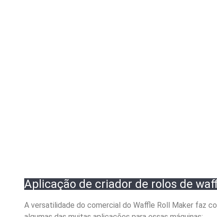
Aplicação de criador de rolos de waff
A versatilidade do comercial do Waffle Roll Maker faz c
algumas das muitas aplicações para essas máquinas: