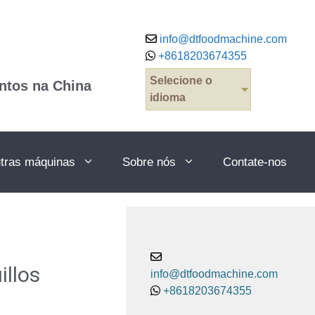
info@dtfoodmachine.com
+8618203674355
Selecione o
ntos na China
idioma
tras máquinas
Sobre nós
Contate-nos
illos
info@dtfoodmachine.com
+8618203674355