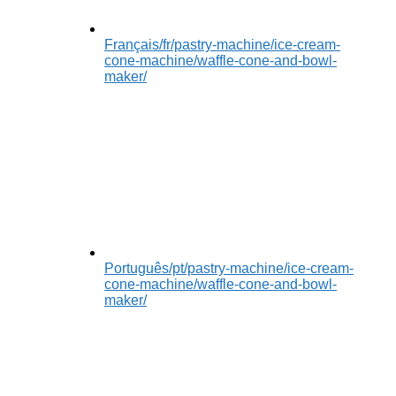
Français
/fr/pastry-machine/ice-cream-
cone-machine/waffle-cone-and-bowl-
maker/
Português
/pt/pastry-machine/ice-cream-
cone-machine/waffle-cone-and-bowl-
maker/