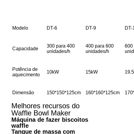
Modelo
DT-6
DT-9
DT-
300 para 400
400 para 600
600
Capacidade
unidades/h
unidades/h
uni
Potência de
10kW
15kW
19.
aquecimento
Dimensão
150*150*125cm
160*160*125cm
170
Melhores recursos do
Waffle Bowl Maker
Máquina de fazer biscoitos
waffle
Tanque de massa com