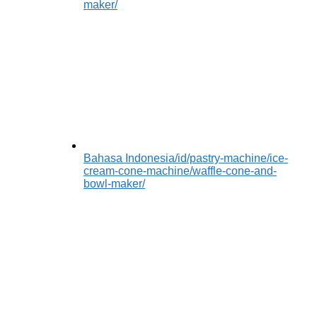
maker/
Bahasa Indonesia
/id/pastry-machine/ice-
cream-cone-machine/waffle-cone-and-
bowl-maker/