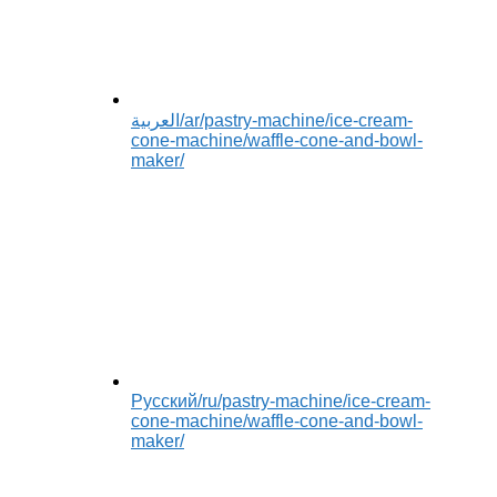
العربية
/ar/pastry-machine/ice-cream-
cone-machine/waffle-cone-and-bowl-
maker/
Русский
/ru/pastry-machine/ice-cream-
cone-machine/waffle-cone-and-bowl-
maker/