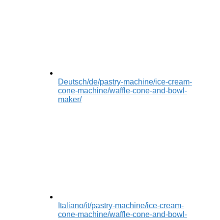
Deutsch
/de/pastry-machine/ice-cream-
cone-machine/waffle-cone-and-bowl-
maker/
Italiano
/it/pastry-machine/ice-cream-
cone-machine/waffle-cone-and-bowl-