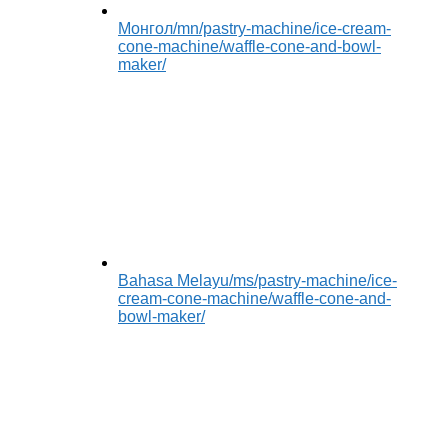
Монгол
/mn/pastry-machine/ice-cream-
cone-machine/waffle-cone-and-bowl-
maker/
Bahasa Melayu
/ms/pastry-machine/ice-
cream-cone-machine/waffle-cone-and-
bowl-maker/