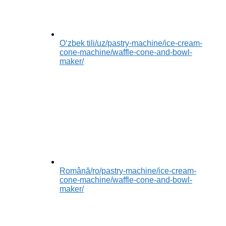
Oʻzbek tili
/uz/pastry-machine/ice-cream-
cone-machine/waffle-cone-and-bowl-
maker/
Română
/ro/pastry-machine/ice-cream-
cone-machine/waffle-cone-and-bowl-
maker/