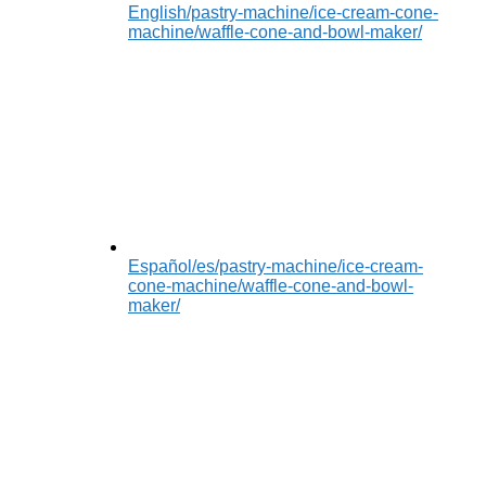
English
/pastry-machine/ice-cream-cone-
machine/waffle-cone-and-bowl-maker/
Español
/es/pastry-machine/ice-cream-
cone-machine/waffle-cone-and-bowl-
maker/