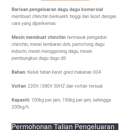
Barisan pengeluaran dagu dagu komersial
membuat chinchin berkualiti tinggi dan lazat dengan
cara yang diperkemas.
Mesin membuat chinchin
termasuk pengadun
chinchin, mesin lembaran doh, pemotong dagu
industri, mesin menggoreng dagu, mesin
pembungkus dagu dagu dll.
Bahan:
Keluli tahan karat gred makanan 304
Voltan
: 220V /380V 50HZ dan voltan tersuai
Kapasiti
: 100kg per jam, 150kg per jam, sehingga
200kg/h
Permohonan Talian Pengeluaran