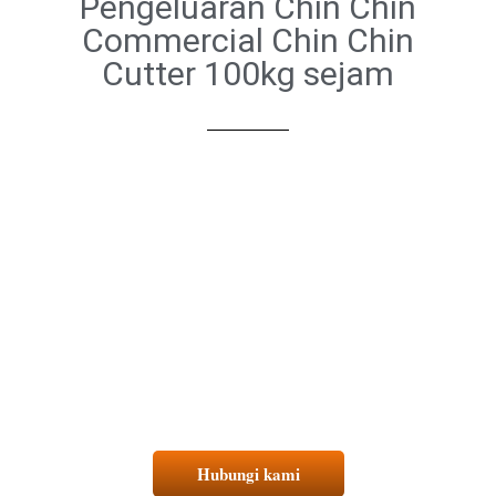
Pengeluaran Chin Chin
Commercial Chin Chin
Cutter 100kg sejam
Hubungi kami