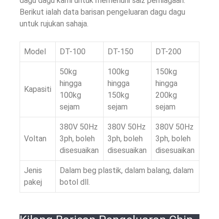
dagu dagu kami untuk memenuhi saiz perniagaan.
Berikut ialah data barisan pengeluaran dagu dagu
untuk rujukan sahaja.
Model
DT-100
DT-150
DT-200
50kg
100kg
150kg
hingga
hingga
hingga
Kapasiti
100kg
150kg
200kg
sejam
sejam
sejam
380V 50Hz
380V 50Hz
380V 50Hz
Voltan
3ph, boleh
3ph, boleh
3ph, boleh
disesuaikan
disesuaikan
disesuaikan
Jenis
Dalam beg plastik, dalam balang, dalam
pakej
botol dll.