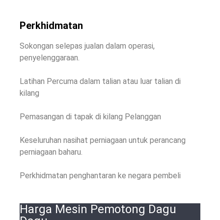
Perkhidmatan
Sokongan selepas jualan dalam operasi,
penyelenggaraan.
Latihan Percuma dalam talian atau luar talian di
kilang
Pemasangan di tapak di kilang Pelanggan
Keseluruhan nasihat perniagaan untuk perancang
perniagaan baharu.
Perkhidmatan penghantaran ke negara pembeli
Harga Mesin Pemotong Dagu