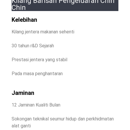
Kilang Barisan Pengeluaran Chin
Chin
Kelebihan
Kilang jentera makanan sehenti
30 tahun r&D Sejarah
Prestasi jentera yang stabil
Pada masa penghantaran
Jaminan
12 Jaminan Kualiti Bulan
Sokongan teknikal seumur hidup dan perkhidmatan
alat ganti