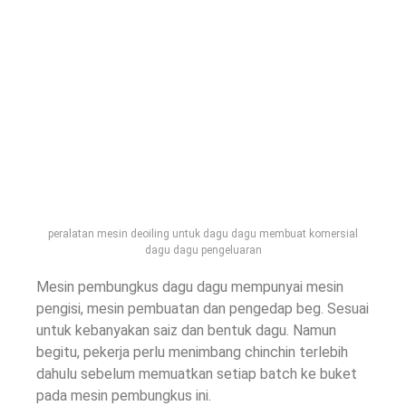
peralatan mesin deoiling untuk dagu dagu membuat komersial
dagu dagu pengeluaran
Mesin pembungkus dagu dagu mempunyai mesin
pengisi, mesin pembuatan dan pengedap beg. Sesuai
untuk kebanyakan saiz dan bentuk dagu. Namun
begitu, pekerja perlu menimbang chinchin terlebih
dahulu sebelum memuatkan setiap batch ke buket
pada mesin pembungkus ini.