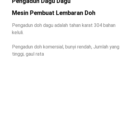
Pengadun Dagu Dagu
Mesin Pembuat Lembaran Doh
Pengadun doh dagu adalah tahan karat 304 bahan
keluli.
Pengadun doh komersial, bunyi rendah, Jumlah yang
tinggi, gaul rata