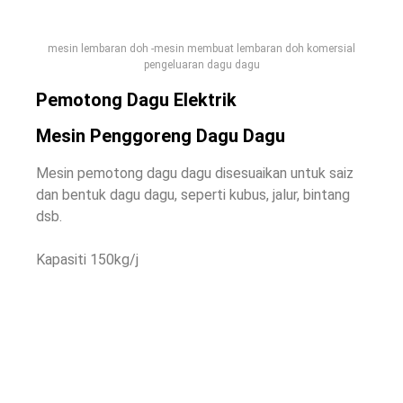
mesin lembaran doh -mesin membuat lembaran doh komersial
pengeluaran dagu dagu
Pemotong Dagu Elektrik
Mesin Penggoreng Dagu Dagu
Mesin pemotong dagu dagu disesuaikan untuk saiz
dan bentuk dagu dagu, seperti kubus, jalur, bintang
dsb.
Kapasiti 150kg/j