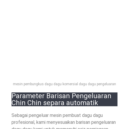
mesin pembungkus dagu dagu komersial dagu dagu pengeluaran
Parameter Barisan Pengeluaran
Chin Chin separa automatik
Sebagai pengeluar mesin pembuat dagu dagu
profesional, kami menyesuaikan barisan pengeluaran