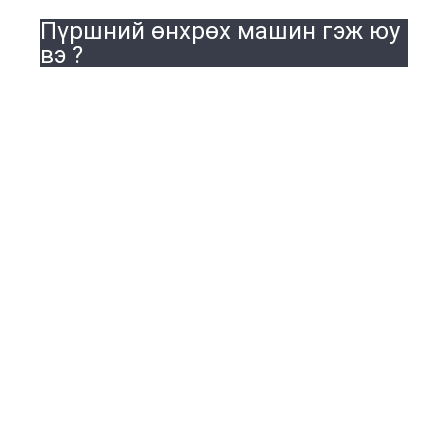
Пүршний өнхрөх машин гэж юу
вэ ?