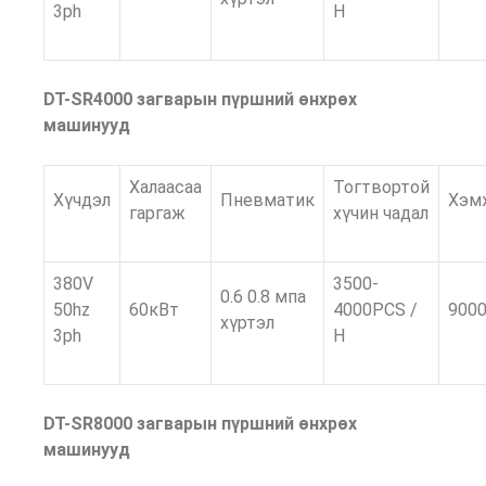
3ph
H
DT-SR4000 загварын пүршний өнхрөх
машинууд
Халаасаа
Тогтвортой
Хүчдэл
Пневматик
Хэм
гаргаж
хүчин чадал
380V
3500-
0.6 0.8 мпа
50hz
60кВт
4000PCS /
900
хүртэл
3ph
H
DT-SR8000 загварын пүршний өнхрөх
машинууд