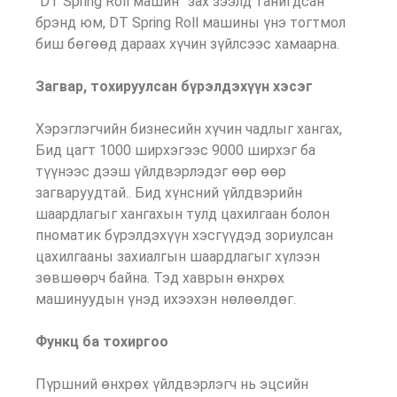
“DT Spring Roll машин” зах зээлд танигдсан
брэнд юм, DT Spring Roll машины үнэ тогтмол
биш бөгөөд дараах хүчин зүйлсээс хамаарна.
Загвар, тохируулсан бүрэлдэхүүн хэсэг
Хэрэглэгчийн бизнесийн хүчин чадлыг хангах,
Бид цагт 1000 ширхэгээс 9000 ширхэг ба
түүнээс дээш үйлдвэрлэдэг өөр өөр
загваруудтай.. Бид хүнсний үйлдвэрийн
шаардлагыг хангахын тулд цахилгаан болон
пноматик бүрэлдэхүүн хэсгүүдэд зориулсан
цахилгааны захиалгын шаардлагыг хүлээн
зөвшөөрч байна. Тэд хаврын өнхрөх
машинуудын үнэд ихээхэн нөлөөлдөг.
Функц ба тохиргоо
Пүршний өнхрөх үйлдвэрлэгч нь эцсийн