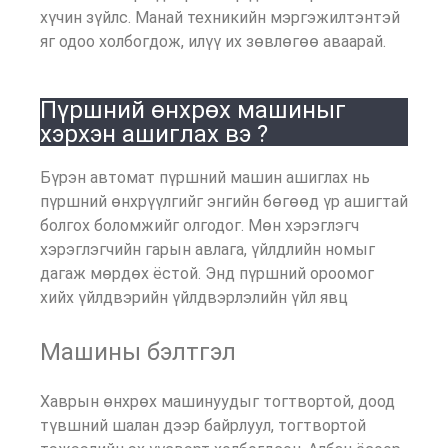
хүчин зүйлс. Манай техникийн мэргэжилтэнтэй
яг одоо холбогдож, илүү их зөвлөгөө аваарай.
Пүршний өнхрөх машиныг
хэрхэн ашиглах вэ ?
Бүрэн автомат пүршний машин ашиглах нь
пүршний өнхрүүлгийг энгийн бөгөөд үр ашигтай
болгох боломжийг олгодог. Мөн хэрэглэгч
хэрэглэгчийн гарын авлага, үйлдлийн номыг
дагаж мөрдөх ёстой. Энд пүршний ороомог
хийх үйлдвэрийн үйлдвэрлэлийн үйл явц
Машины бэлтгэл
Хаврын өнхрөх машинуудыг тогтвортой, доод
түвшний шалан дээр байрлуул, тогтвортой