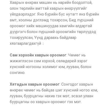
Хаврын өнхрөх машин нь нарийн боодолтой,
олон төрлийн амттай хаврын өнхрүүлгийг
үйлдвэрлэдэг. Янз бүрийн бүс нутагт янз бүрийн
амт, хоолны дэглэмд тохирсон, Бид пүршний
ороомог хийх машинуудаа хамгийн алдартай
дүүргэгч болон пүршний ороомгийн төрлүүдэд
тохируулсан, Үүнд дараахь байдлаар
хязгаарлагдахгүй：
Сам хорхойн хаврын ороомог
: Чөмөг нь
жижиглэсэн сам хорхой, селөдерей зэрэг
хүнсний ногооны холимог юм, лууван, болон
сонгино.
Хятадын хаврын ороомог
: Сонгодог хаврын
өнхрөх чөмөг нь байцаа шиг хүнсний ногоо юм,
лууван, буурцагны нахиа гэх мэт, эсвэл улаан
буурцагны оо хаврын ороомог гэх мэт.