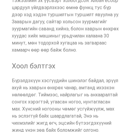
тэжээлийн эх үүсвэрт холбогдсон. Албан ёсоор
цардуул үйлдвэрлэхээс өмнө функц тус бүр
дээр хэд хэдэн туршилтын туршилт явуулна уу.
Зааврын дагуу, сайтар хольсон зуурмагийг
зуурмагийн саванд хийнэ, болон хаврын өнхрөх
хуудас хийх машиныг урьдчилан халаана 30
минут, мөн тодорхой хугацаа нь загвараас
хамаарч өөр өөр байж болно.
Хоол бэлтгэх
Бүрэлдэхүүн хэсгүүдийн шинэлэг байдал, эрүүл
ахуй нь хаврын өнхрөх чанар, амтанд ихээхэн
нөлөөлдөг. Тиймээс, найрлагыг нь анхааралтай
сонгох хэрэгтэй, угаасан ногоо, нунтагласан
мах. Хүнсний ногооны чөмөг усгүйжүүлж, мах
нь эслэггүй байх шаардлагатай, Энэ нь
чихмэлийг жигд өгч, эцсийн бүтээгдэхүүний
жинд үнэн зөв байх боломжийг олгоно.