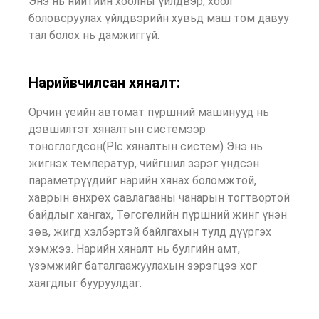
Энэ нь нийтийн хоолны үйлдвэр, хоол
боловсруулах үйлдвэрийн хувьд маш том давуу
тал болох нь дамжиггүй.
Нарийвчилсан хяналт:
Орчин үеийн автомат пүршний машинууд нь
дэвшилтэт хяналтын системээр
тоноглогдсон(Plc хяналтын систем) Энэ нь
жигнэх температур, чийгшил зэрэг үндсэн
параметрүүдийг нарийн хянах боломжтой,
хаврын өнхрөх савлагааны чанарын тогтвортой
байдлыг хангах, Төгсгөлийн пүршний жинг үнэн
зөв, жигд хэлбэртэй байлгахын тулд дүүргэх
хэмжээ. Нарийн хяналт нь булгийн амт,
үзэмжийг баталгаажуулахын зэрэгцээ хог
хаягдлыг бууруулдаг.