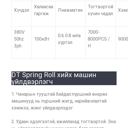
Халаасаа
Тогтвортой
Хүчдэл
Пневматик
Хэм
гаргаж
хүчин чадал
380V
7000-
0.6 0.8 мпа
50hz
100кВт
8000PCS /
900
хүртэл
3ph
H
DT Spring Roll хийх машин
үйлдвэрлэгч
1. Чанарын тууштай байдал:пүршний өнхрөх
машинууд нь пүршний жигд, нарийвчлалтай
хэмжээ, жинг үйлдвэрлэдэг.
2. Удаан эдэлгээтэй, ажиллахад тогтвортой. Энэ