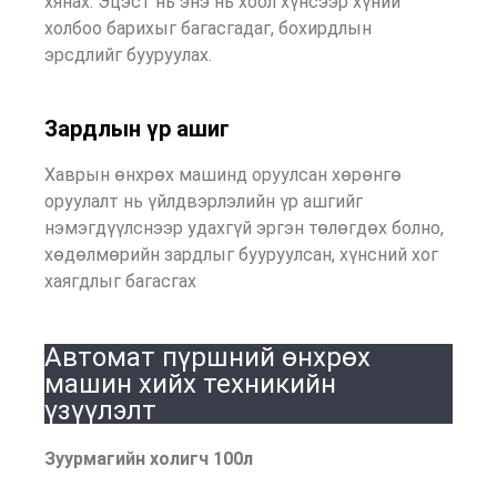
хянах. Эцэст нь энэ нь хоол хүнсээр хүний ​​
холбоо барихыг багасгадаг, бохирдлын
эрсдлийг бууруулах.
Зардлын үр ашиг
Хаврын өнхрөх машинд оруулсан хөрөнгө
оруулалт нь үйлдвэрлэлийн үр ашгийг
нэмэгдүүлснээр удахгүй эргэн төлөгдөх болно,
хөдөлмөрийн зардлыг бууруулсан, хүнсний хог
хаягдлыг багасгах
Автомат пүршний өнхрөх
машин хийх техникийн
үзүүлэлт
Зуурмагийн холигч 100л