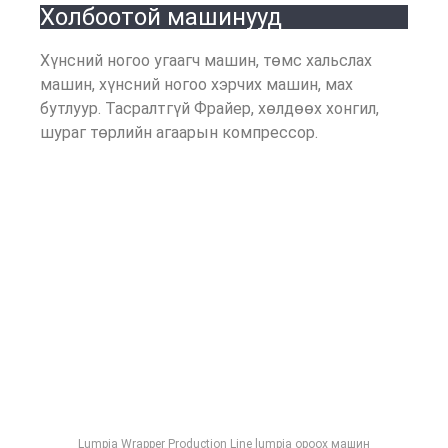
Холбоотой машинууд
Хүнсний ногоо угаагч машин, төмс хальслах
машин, хүнсний ногоо хэрчих машин, мах
бутлуур. Тасралтгүй Фрайер, хөлдөөх хонгил,
шураг төрлийн агаарын компрессор.
Lumpia Wrapper Production Line lumpia ороох машин