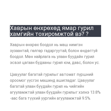
Хаврын өнхрөхөд ямар гурил
хамгийн тохиромжтой вэ? ?
Хаврын өнхрөх боодол нь маш нимгэн
зузаантай, гөлгөр гадаргуутай, болон өндөггүй
боодол. Мөн найрлага нь улаан буудайн гурил
эсвэл цагаан будааны гурил юм, давс, болон ус.
Цавуулаг багатай гурилыг автомат пүршний
ороомог үүсгэх машинд ашигладаг. Цавуулаг
багатай улаан буудайн гурил нь чийгийн
агууламжтай улаан буудайн гурилыг хэлнэ 13.8%
-аас бага түүхий уургийн агууламжтай 9.5%.