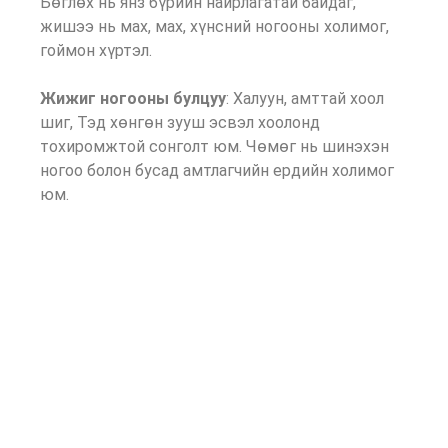
Бөглөх нь янз бүрийн найрлагатай байдаг,
жишээ нь мах, мах, хүнсний ногооны холимог,
гоймон хүртэл.
Жижиг ногооны булцуу
: Халуун, амттай хоол
шиг, Тэд хөнгөн зууш эсвэл хоолонд
тохиромжтой сонголт юм. Чөмөг нь шинэхэн
ногоо болон бусад амтлагчийн ердийн холимог
юм.