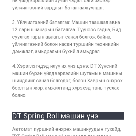
нь үйлдвэрлэлийн хүчин чадал, бага засвар
үйлчилгээний зардлыг баталгаажуулдаг.
3. Үйлчилгээний баталгаа: Машин таашаал авна
12 сарын чанарын баталгаа. Түүнээс гадна, Бид
суулгах гарын авлагыг санал болгож байна,
үйлчилгээний болон насан туршийн техникийн
дэмжлэг, амьдралын бүхий л амьдрал.
4. Хэрэглэгчдэд илүү их үнэ цэнэ: DT Хүнсний
машин бүрэн үйлдвэрлэлийн шугамын машины
шийдлийг санал болгодог, болон Хаврын өнхрөх
боолтын жор, амжилтанд хүрэхэд тань туслах
болно.
DT Spring Roll машин үнэ
Автомат пүршний өнхрөх машинуудын тухайд,