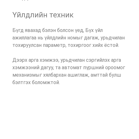
Үйлдлийн техник
Бүгд явахад бэлэн болсон үед, Бүх үйл
ажиллагаа нь үйлдлийн номыг дагаж, урьдчилан
тохируулсан параметр, тохиргоог хийх ёстой.
Дээрх арга хэмжээ, урьдчилан сэргийлэх арга
хэмжээний дагуу, та автомат пүршний ороомог
механизмыг хялбархан ашиглаж, амттай булш
бэлтгэх боломжтой.