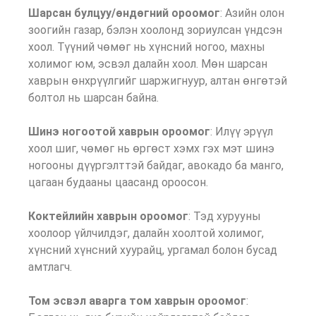
Шарсан булцуу/өндөгний ороомог
: Азийн олон
зоогийн газар, бэлэн хоолонд зориулсан үндсэн
хоол. Түүний чөмөг нь хүнсний ногоо, махны
холимог юм, эсвэл далайн хоол. Мөн шарсан
хаврын өнхрүүлгийг шаржигнуур, алтан өнгөтэй
болтол нь шарсан байна.
Шинэ ногоотой хаврын ороомог
: Илүү эрүүл
хоол шиг, чөмөг нь өргөст хэмх гэх мэт шинэ
ногооны дүүргэлттэй байдаг, авокадо ба манго,
цагаан будааны цаасанд ороосон.
Коктейлийн хаврын ороомог
: Тэд хурууны
хоолоор үйлчилдэг, далайн хоолтой холимог,
хүнсний хүнсний хуурайц, ургамал болон бусад
амтлагч.
Том эсвэл аварга том хаврын ороомог
: