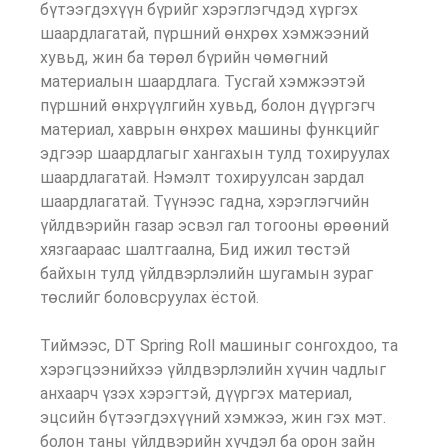
бүтээгдэхүүн бүрийг хэрэглэгчдэд хүргэх
шаардлагатай, пүршний өнхрөх хэмжээний
хувьд, жин ба төрөл бүрийн чөмөгний
материалын шаардлага. Тусгай хэмжээтэй
пүршний өнхрүүлгийн хувьд, болон дүүргэгч
материал, хаврын өнхрөх машины функцийг
эдгээр шаардлагыг хангахын тулд тохируулах
шаардлагатай. Нэмэлт тохируулсан зардал
шаардлагатай. Түүнээс гадна, хэрэглэгчийн
үйлдвэрийн газар эсвэл гал тогооны өрөөний
хязгаараас шалтгаална, Бид ижил төстэй
байхын тулд үйлдвэрлэлийн шугамын зураг
төслийг боловсруулах ёстой.
Тиймээс, DT Spring Roll машиныг сонгохдоо, та
хэрэгцээнийхээ үйлдвэрлэлийн хүчин чадлыг
анхаарч үзэх хэрэгтэй, дүүргэх материал,
эцсийн бүтээгдэхүүний хэмжээ, жин гэх мэт.
болон таны үйлдвэрийн хүчдэл ба орон зайн