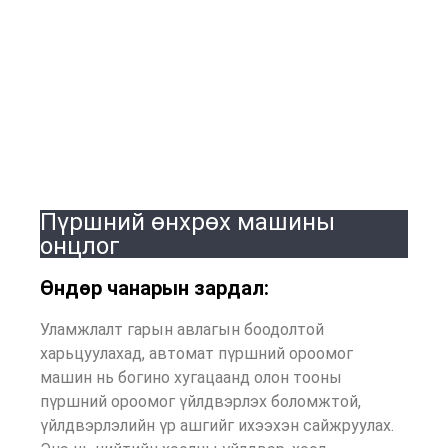
Пүршний өнхрөх машины
онцлог
Өндөр чанарын зардал:
Уламжлалт гарын авлагын боодолтой
харьцуулахад, автомат пүршний ороомог
машин нь богино хугацаанд олон тооны
пүршний ороомог үйлдвэрлэх боломжтой,
үйлдвэрлэлийн үр ашгийг ихээхэн сайжруулах.