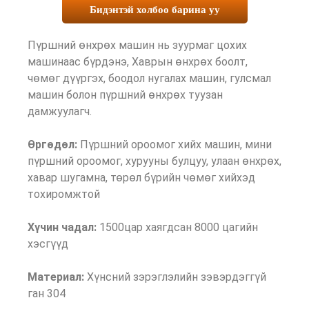
Бидэнтэй холбоо барина уу
Пүршний өнхрөх машин нь зуурмаг цохих
машинаас бүрдэнэ, Хаврын өнхрөх боолт,
чөмөг дүүргэх, боодол нугалах машин, гулсмал
машин болон пүршний өнхрөх туузан
дамжуулагч.
Өргөдөл:
Пүршний ороомог хийх машин, мини
пүршний ороомог, хурууны булцуу, улаан өнхрөх,
хавар шугамна, төрөл бүрийн чөмөг хийхэд
тохиромжтой
Хүчин чадал:
1500цар хаягдсан 8000 цагийн
хэсгүүд
Материал:
Хүнсний зэрэглэлийн зэвэрдэггүй
ган 304