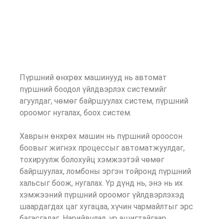
Пүршний өнхрөх машинууд нь автомат
пүршний боодол үйлдвэрлэх системийг
агуулдаг, чөмөг байршуулах систем, пүршний
ороомог нугалах, боох систем.
Хаврын өнхрөх машин нь пүршний ороосон
боовыг жигнэх процессыг автоматжуулдаг,
тохируулж болохуйц хэмжээтэй чөмөг
байршуулах, ломбоны эргэн тойронд пүршний
хальсыг боож, нугалах. Үр дүнд нь, энэ нь их
хэмжээний пүршний ороомог үйлдвэрлэхэд
шаардагдах цаг хугацаа, хүчин чармайлтыг эрс
багасгадаг. Нарийвчлал, үр ашигтайгаар,