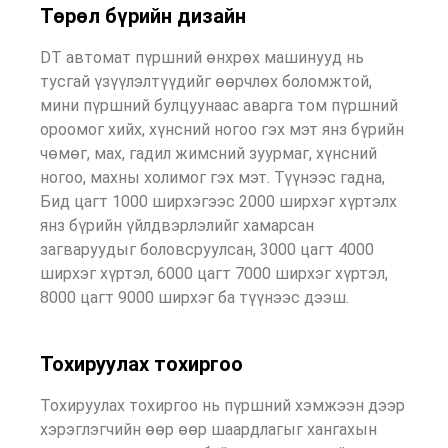
Төрөл бүрийн дизайн
DT автомат пүршний өнхрөх машинууд нь
тусгай үзүүлэлтүүдийг өөрчлөх боломжтой,
мини пүршний булцуунаас аварга том пүршний
ороомог хийх, хүнсний ногоо гэх мэт янз бүрийн
чөмөг, мах, гадил жимсний зуурмаг, хүнсний
ногоо, махны холимог гэх мэт. Түүнээс гадна,
Бид цагт 1000 ширхэгээс 2000 ширхэг хүртэлх
янз бүрийн үйлдвэрлэлийг хамарсан
загваруудыг боловсруулсан, 3000 цагт 4000
ширхэг хүртэл, 6000 цагт 7000 ширхэг хүртэл,
8000 цагт 9000 ширхэг ба түүнээс дээш.
Тохируулах тохиргоо
Тохируулах тохиргоо нь пүршний хэмжээн дээр
хэрэглэгчийн өөр өөр шаардлагыг хангахын