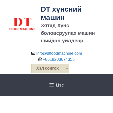
DT хүнсний
машин
Хятад Хүнс
боловсруулах машин
шийдэл үйлдвэр
info@dtfoodmachine.com
+8618203674355
Хэл сонгох
Цэс