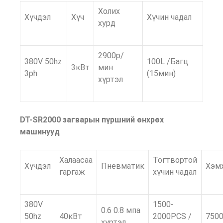
Холих
Хүчдэл
Хүч
Хүчин чадал
хурд
2900р/
380V 50hz
100L /Багц
3кВт
мин
3ph
(15мин)
хүртэл
DT-SR2000 загварын пүршний өнхрөх
машинууд
Халаасаа
Тогтвортой
Хүчдэл
Пневматик
Хэм
гаргаж
хүчин чадал
380V
1500-
0.6 0.8 мпа
50hz
40кВт
2000PCS /
750
хүртэл