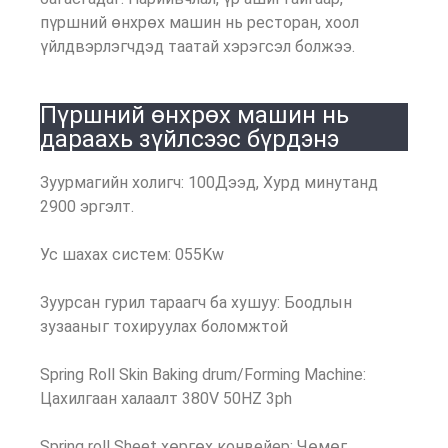
пүршний өнхрөх машин нь ресторан, хоол
үйлдвэрлэгчдэд таатай хэрэгсэл болжээ.
Пүршний өнхрөх машин нь
дараахь зүйлсээс бүрдэнэ
Зуурмагийн холигч: 100Дээд, Хурд минутанд
2900 эргэлт.
Ус шахах систем: 055Kw
Зуурсан гурил тараагч ба хушуу: Боодлын
зузааныг тохируулах боломжтой
Spring Roll Skin Baking drum/Forming Machine:
Цахилгаан халаалт 380V 50HZ 3ph
Spring roll Sheet хөргөх конвейер: Чөмөг