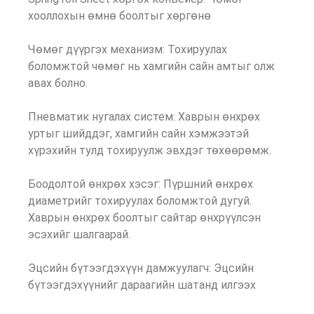
хооллохын өмнө боолтыг хөргөнө
Чөмөг дүүргэх механизм: Тохируулах
боломжтой чөмөг нь хамгийн сайн амтыг олж
авах болно.
Пневматик нугалах систем: Хаврын өнхрөх
уртыг шийддэг, хамгийн сайн хэмжээтэй
хүрэхийн тулд тохируулж эвхдэг төхөөрөмж.
Боодолтой өнхрөх хэсэг: Пүршний өнхрөх
диаметрийг тохируулах боломжтой дугуй.
Хаврын өнхрөх боолтыг сайтар өнхрүүлсэн
эсэхийг шалгаарай.
Эцсийн бүтээгдэхүүн дамжуулагч: Эцсийн
бүтээгдэхүүнийг дараагийн шатанд илгээх