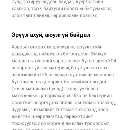
тулд тохируулагдсан байдаг, дүүргэлтийн
хэмжээ, тэр ч байтугай боолтны битүүмжлэл,
олон талт байдал, нарийвчлалыг хангах.
Эрүүл ахуй, аюулгүй байдал
Хаврын өнхрөх машинууд нь эрүүл ахуйн
шаардлагад нийцүүлэн бүтээгдсэн. Энэхүү
машин нь хүнсний зэрэглэлээр бүтээгдсэн 304
зэвэрдэггүй ган материал, ба ус үл нэвтрэх
зэрэглэлийн IP5 нь усаар шүрших нь машиныг
бүх талаас нь цэвэрлэх боломжийг олгодог
(жигд машинаас бусад). Гадаргуу болон
материалыг цэвэрлэхэд хялбар нь бактерийн
өсөлтийг эсэргүүцэх явдал юм. Нэмж хэлэхэд,
Зуурмаг, чихмэлийг тогтмол тэжээхэд хоёр
ажилтан шаардлагатай, параметрийг
тохируулах, энэ мөрөнд ажиллах процессыг