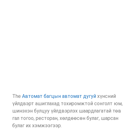
The
Автомат багцын автомат дугуй
хүнсний
үйлдвэрт ашиглахад тохиромжтой сонголт юм,
шинэхэн булцуу үйлдвэрлэх шаардлагатай төв
гал тогоо, ресторан, хөлдөөсөн булаг, шарсан
булаг их хэмжээгээр.