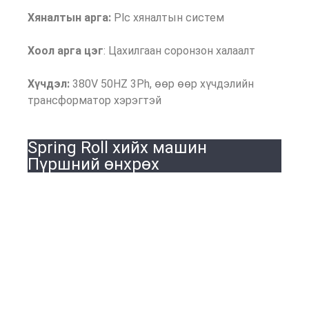
Хяналтын арга:
Plc хяналтын систем
Хоол арга цэг
: Цахилгаан соронзон халаалт
Хүчдэл:
380V 50HZ 3Ph, өөр өөр хүчдэлийн
трансформатор хэрэгтэй
Spring Roll хийх машин
Пүршний өнхрөх