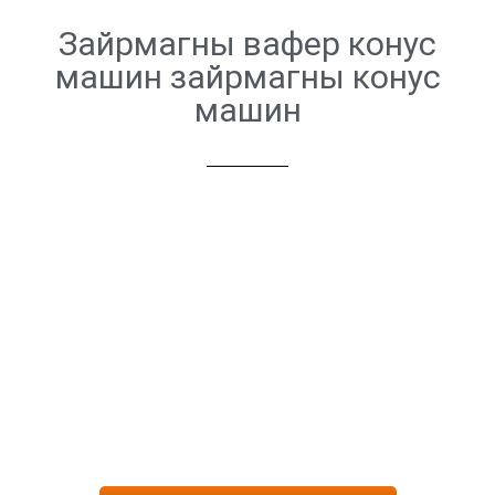
Зайрмагны вафер конус
машин зайрмагны конус
машин