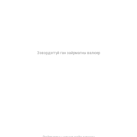
Зэвэрдэггүй ган зайрмагны валюер