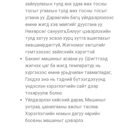
зайлуулахын тулд анх удаа өөх тосны
тосыг угаахын тулд өөх тосны тосыг
угаана уу. Дараагийн багц үйлдвэрлэлээс
өмнө жигд хэв маягийг дуусгана уу.
Нөхөрсөг сануулга,Бялууг цэвэрлэхийн
тулд хатуу эсвэл хурц хутга ашиглахыг
зөвшөөрдөггүй, Жигнэмэг хөгшгийг
гэмтээхээс зайлсхийх хэрэгтэй.
Бакинг машиныг асаана уу. (Шигтгээд
жигнэх цаг ба жигд температур нь
хүргэхээс өмнө урьдчилан таамагладаг,
Гэхдээ энэ нь тэдний бүтээгдэхүүнд
үндэслэн хэрэглэгчийн сайт дээр
тохируулж болно.
Үйлдвэрлэл хийсний дараа, Машиныг
унтраа, цахилгааны ажлыг таслав.
Хэрэглэгчийн номын дагуу нарийн
боовны машиныг цэвэрлэ.