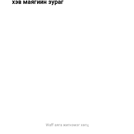
хэв маягийн зураг
Waff аяга жигнэмэг хөгц