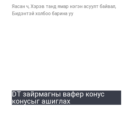
Яасан ч, Хэрэв танд ямар нэгэн асуулт байвал,
Бидэнтэй холбоо барина уу
DT зайрмагны вафер конус
конусыг ашиглах