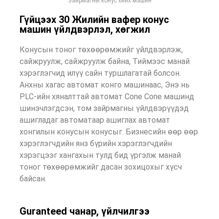
Зайрмагны конус хийх машин
Гүйцээх 30 Жилийн вафер конус
машин үйлдвэрлэл, хөгжил
Конусын тоног төхөөрөмжийг үйлдвэрлэж,
сайжруулж, сайжруулж байна, Тиймээс манай
хэрэглэгчид илүү сайн туршлагатай болсон.
Анхны хагас автомат конго машинаас, Энэ нь
PLC-ийн хяналттай автомат Cone Cone машинд
шинэчлэгдсэн, том зайрмагны үйлдвэрүүдэд
ашигладаг автоматаар ашиглах автомат
хонгилын конусын конусыг. Бизнесийн өөр өөр
хэрэглэгчдийн янз бүрийн хэрэглэгчдийн
хэрэгцээг хангахын тулд бид үргэлж манай
тоног төхөөрөмжийг дасан зохицохыг хүсч
байсан.
Guranteed чанар, үйлчилгээ