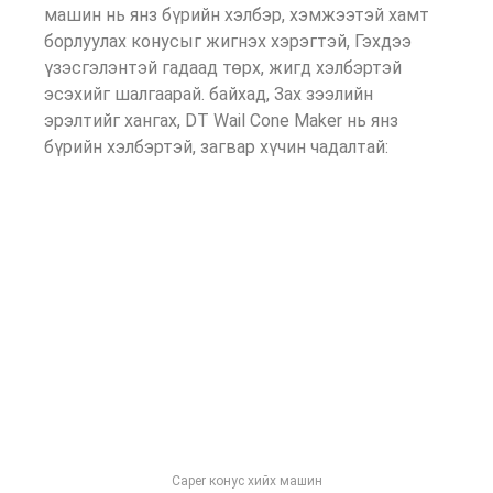
машин нь янз бүрийн хэлбэр, хэмжээтэй хамт
борлуулах конусыг жигнэх хэрэгтэй, Гэхдээ
үзэсгэлэнтэй гадаад төрх, жигд хэлбэртэй
эсэхийг шалгаарай. байхад, Зах зээлийн
эрэлтийг хангах, DT Wail Cone Maker нь янз
бүрийн хэлбэртэй, загвар хүчин чадалтай:
Caper конус хийх машин