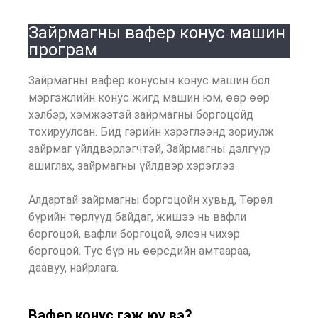
Зайрмагны вафер конус машин
програм
Зайрмагны вафер конусын конус машин бол
мэргэжлийн конус жигд машин юм, өөр өөр
хэлбэр, хэмжээтэй зайрмагны боргоцойд
тохируулсан. Бид гэрийн хэрэглээнд зориулж
зайрмаг үйлдвэрлэгчтэй, Зайрмагны дэлгүүр
ашиглах, зайрмагны үйлдвэр хэрэглээ.
Алдартай зайрмагны боргоцойн хувьд, Төрөл
бүрийн төрлүүд байдаг, жишээ нь вафли
боргоцой, вафли боргоцой, элсэн чихэр
боргоцой. Тус бүр нь өөрсдийн амтаараа,
даавуу, найрлага.
Вафер конус гэж юу вэ?