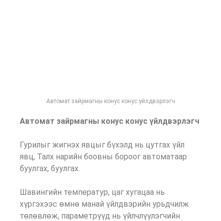
Автомат зайрмагны конус конус үйлдвэрлэгч
Автомат зайрмагны конус конус үйлдвэрлэгч
Гурилыг жигнэх явцыг бүхэлд нь цутгах үйл
явц, Талх нарийн боовны бороог автоматаар
буулгах, буулгах.
Шавингийн температур, цаг хугацаа нь
хүргэхээс өмнө манай үйлдвэрийн урьдчилж
төлөвлөж, параметрүүд нь үйлчлүүлэгчийн