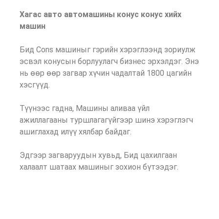
Хагас авто автомашины конус конус хийх
машин
Бид Cons машиныг гэрийн хэрэглээнд зориулж
эсвэл конусын борлуулагч бизнес эрхэлдэг. Энэ
нь өөр өөр загвар хүчин чадалтай 1800 цагийн
хэсгүүд.
Түүнээс гадна, Машины аливаа үйл
ажиллагааны туршлагагүйгээр шинэ хэрэглэгч
ашиглахад илүү хялбар байдаг.
Эдгээр загваруудын хувьд, Бид цахилгаан
халаалт шатаах машиныг зохион бүтээдэг.