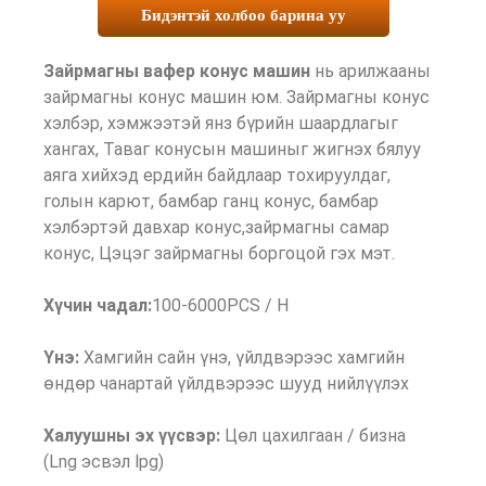
Бидэнтэй холбоо барина уу
Зайрмагны вафер конус машин
нь арилжааны
зайрмагны конус машин юм. Зайрмагны конус
хэлбэр, хэмжээтэй янз бүрийн шаардлагыг
хангах, Таваг конусын машиныг жигнэх бялуу
аяга хийхэд ердийн байдлаар тохируулдаг,
голын карют, бамбар ганц конус, бамбар
хэлбэртэй давхар конус,зайрмагны самар
конус, Цэцэг зайрмагны боргоцой гэх мэт.
Хүчин чадал:
100-6000PCS / H
Үнэ:
Хамгийн сайн үнэ, үйлдвэрээс хамгийн
өндөр чанартай үйлдвэрээс шууд нийлүүлэх
Халуушны эх үүсвэр:
Цөл цахилгаан / бизна
(Lng эсвэл lpg)