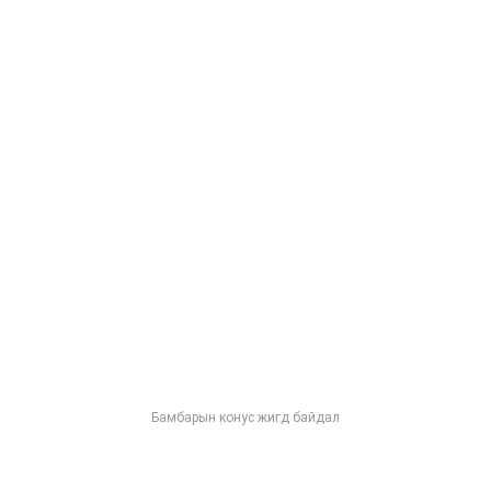
Бамбарын конус жигд байдал