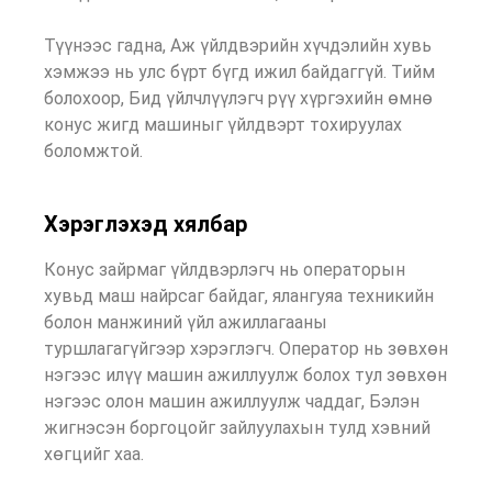
Түүнээс гадна, Аж үйлдвэрийн хүчдэлийн хувь
хэмжээ нь улс бүрт бүгд ижил байдаггүй. Тийм
болохоор, Бид үйлчлүүлэгч рүү хүргэхийн өмнө
конус жигд машиныг үйлдвэрт тохируулах
боломжтой.
Хэрэглэхэд хялбар
Конус зайрмаг үйлдвэрлэгч нь операторын
хувьд маш найрсаг байдаг, ялангуяа техникийн
болон манжиний үйл ажиллагааны
туршлагагүйгээр хэрэглэгч. Оператор нь зөвхөн
нэгээс илүү машин ажиллуулж болох тул зөвхөн
нэгээс олон машин ажиллуулж чаддаг, Бэлэн
жигнэсэн боргоцойг зайлуулахын тулд хэвний
хөгцийг хаа.