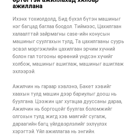
ажиллана
Ихэнх тохиолдолд, Бид бүхэл бүтэн машиныг
нэг багцад баглаа боодол. Тиймээс, Цахилгаан
халаалттай зайрмагны case-ийн конусын
машиныг суулгахын тулд, Та цахилгааны суурь
эсвэл мэргэжлийн цахилгаан эрчим хүчний
болон гал тогооны өрөөний үндсэн хүчийг
холбож, машиныг ашиглаж, машиныг ашиглаж
эхлээрэй.
Ажилчин нь гараар хэвлэнэ, Бакет хэвийг
хаахын тулд машин дээр бариулыг доош нь
буулгана. Цээжин цаг хугацаа дууссаны дараа,
Ажилчин нь боргоцойг буулгах боломжийг
олгохын тулд жигд хэв маягийг сугалж,
дараагийн багц үйлдвэрлэлийг эхлүүлэх
хэрэгтэй. Үйл ажиллагаа нь энгийн.