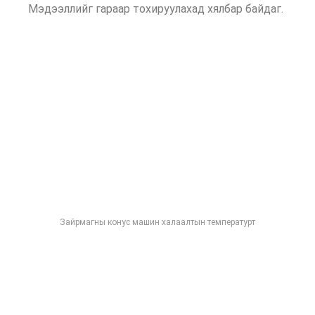
Мэдээллийг гараар тохируулахад хялбар байдаг.
Зайрмагны конус машин халаалтын температурт