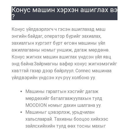
Конус машин хэрхэн ашиглах вэ
?
Конус үйлдвэрлэгч ч гэсэн ашиглахад маш
энгийн байдаг, оператор бүрийг захиалах,
захиалгын хүргэлт бүрт өгсөн машины үйл
ажиллагааны номыг уншиж, дагаж мөрдөнө.
Конус жигнэх машин ашиглах үндсэн үйл явц
энд байна:
Зайрмагны вафер конус жигнэмэгийг
хавтгай газар дээр байрлуул. Connec машинаа
үйлдвэрийн үндсэн хүч рүү холбоно уу.
Машины гаралтын хэсгийг дагаж
мөрдөхийг баталгаажуулахын тулд
MOODION номыг дахин шалгана уу.
Машиныг цэвэрлэж, урьдчилан
хальслаарай. Тахианы бооцоо хийхээс
зайлсхийхийн тулд өөх тосны махыг