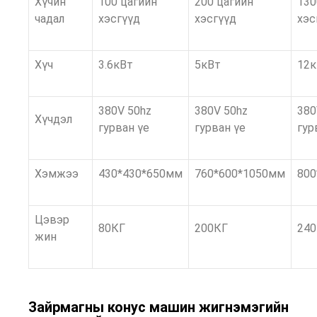
Хүчин
100 цагийн
200 цагийн
130
чадал
хэсгүүд
хэсгүүд
хэс
Хүч
3.6кВт
5кВт
12к
380V 50hz
380V 50hz
380
Хүчдэл
гурван үе
гурван үе
гур
Хэмжээ
430*430*650мм
760*600*1050мм
800
Цэвэр
80КГ
200КГ
24
жин
Зайрмагны конус машин жигнэмэгийн