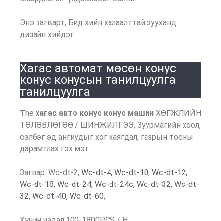
Энэ загварт, Бид хийн халаалттай зууханд
дизайн хийдэг.
Хагас автомат мөсөн конус
конус конусын танилцуулга
танилцуулга
The
хагас авто конус конус машин
ХӨГЖЛИЙН
ТӨЛӨВЛӨГӨӨ / ШИНЖИЛГЭЭ, Зуурмагийн хоол,
сэлбэг эд ангиудыг хог хаягдал, газрын тосны
дарамтлах гэх мэт.
Загвар: Wc-dt-2,
Wc-dt-4,
Wc-dt-10,
Wc-dt-12,
Wc-dt-18,
Wc-dt-24,
Wc-dt-24c,
Wc-dt-32,
Wc-dt-
32,
Wc-dt-40,
Wc-dt-60,
Хүчин чадал:100-1800PCS / H