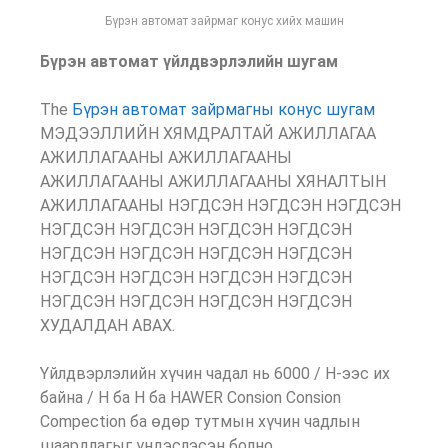
Бүрэн автомат зайрмаг конус хийх машин
Бүрэн автомат үйлдвэрлэлийн шугам
The
Бүрэн автомат зайрмагны конус шугам
МЭДЭЭЛЛИЙН ХЯМДРАЛТАЙ АЖИЛЛАГАА
АЖИЛЛАГААНЫ АЖИЛЛАГААНЫ
АЖИЛЛАГААНЫ АЖИЛЛАГААНЫ ХЯНАЛТЫН
АЖИЛЛАГААНЫ НЭГДСЭН НЭГДСЭН НЭГДСЭН
НЭГДСЭН НЭГДСЭН НЭГДСЭН НЭГДСЭН
НЭГДСЭН НЭГДСЭН НЭГДСЭН НЭГДСЭН
НЭГДСЭН НЭГДСЭН НЭГДСЭН НЭГДСЭН
НЭГДСЭН НЭГДСЭН НЭГДСЭН НЭГДСЭН
ХУДАЛДАН АВАХ.
Үйлдвэрлэлийн хүчин чадал нь 6000 / H-ээс их
байна / H ба H ба HAWER Consion Consion
Compection ба өдөр тутмын хүчин чадлын
шаардлагыг үндэслэсэн болно.