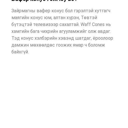
Зайрмагны вафер конус бол гэрэлтэй хутгагч
маягийн конус юм, алтан хүрэн, Төвтэй
бүтэцтэй телевизээр сахалтай. Waff Cones нь
хамгийн бага чихрийн агууламжийг олж авдаг.
Тэд конус хэлбэрийн хэвэнд шатдаг, ёроолоор
дамжин мөхөөлдөс гоожих ямар ч боломж
байхгүй.