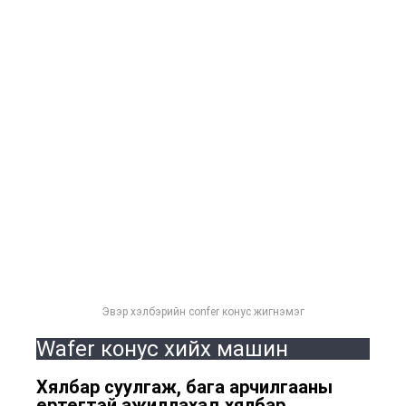
Эвэр хэлбэрийн confer конус жигнэмэг
Wafer конус хийх машин
Хялбар суулгаж, бага арчилгааны
өртөгтэй ажиллахад хялбар