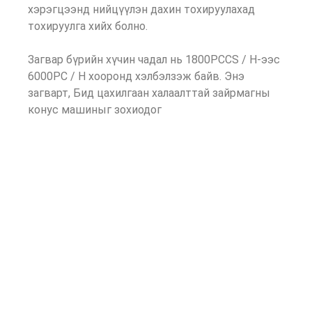
хэрэгцээнд нийцүүлэн дахин тохируулахад
тохируулга хийх болно.
Загвар бүрийн хүчин чадал нь 1800PCCS / H-ээс
6000PC / H хооронд хэлбэлзэж байв. Энэ
загварт, Бид цахилгаан халаалттай зайрмагны
конус машиныг зохиодог