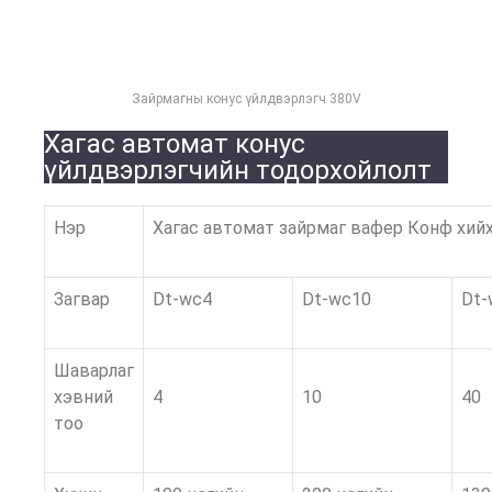
Зайрмагны конус үйлдвэрлэгч 380V
Хагас автомат конус
үйлдвэрлэгчийн тодорхойлолт
Нэр
Хагас автомат зайрмаг вафер Конф хий
Загвар
Dt-wc4
Dt-wc10
Dt-
Шаварлаг
хэвний
4
10
40
тоо