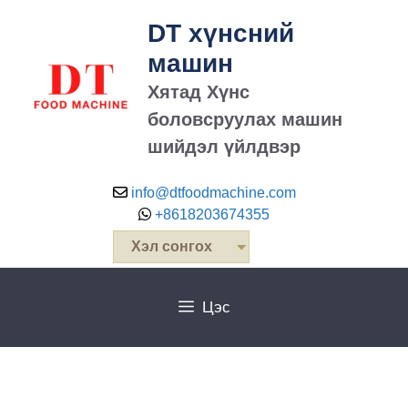
DT хүнсний
машин
Хятад Хүнс
боловсруулах машин
шийдэл үйлдвэр
info@dtfoodmachine.com
+8618203674355
Хэл сонгох
Цэс