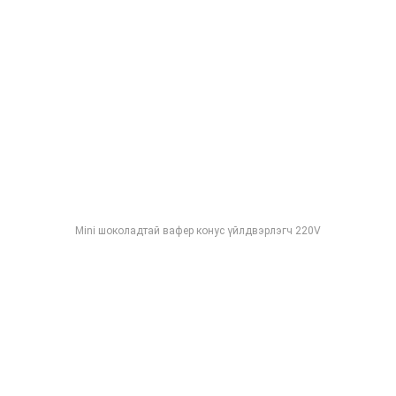
Mini шоколадтай вафер конус үйлдвэрлэгч 220V