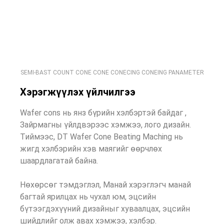
SEMI-BAST COUNT CONE CONE CONECING CONEING PANAMETER
Хэрэгжүүлэх үйлчилгээ
Wafer cons нь янз бүрийн хэлбэртэй байдаг ,
Зайрмагны үйлдвэрээс хэмжээ, лого дизайн.
Тиймээс, DT Wafer Cone Beating Maching нь
жигд хэлбэрийн хэв маягийг өөрчлөх
шаардлагатай байна.
Нөхөрсөг тэмдэглэл, Манай хэрэглэгч манай
багтай ярилцах нь чухал юм, эцсийн
бүтээгдэхүүний дизайныг хуваалцах, эцсийн
шийдлийг олж авах хэмжээ, хэлбэр.