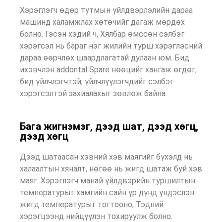
Хэрэглэгч өдөр тутмын үйлдвэрлэлийн дараа
машинд халамжлах хөтөчийг дагаж мөрдөх
болно. Гэсэн хэдий ч, Хялбар өмссөн сэлбэг
хэрэгсэл нь бараг нэг жилийн турш хэрэглэсний
дараа өөрчлөх шаардлагатай дулаан юм. Бид
ихэвчлэн addontal Spare нөөцийг хангаж өгдөг,
бид үйлчлэгчтэй, үйлчлүүлэгчдийг сэлбэг
хэрэгсэлтэй захиалахыг зөвлөж байна.
Бага жигнэмэг, дээд шат, дээд хөгц,
дээд хөгц
Дээд шатаасан хэвний хэв маягийг бүхэлд нь
халаалтын хяналт, нөгөө нь жигд шатаж буй хэв
маяг. Хэрэглэгч манай үйлдвэрийн туршилтын
температурыг хамгийн сайн үр дүнд үндэслэн
жигд температурыг тогтооно, Тэдний
хэрэгцээнд нийцүүлэн тохируулж болно.