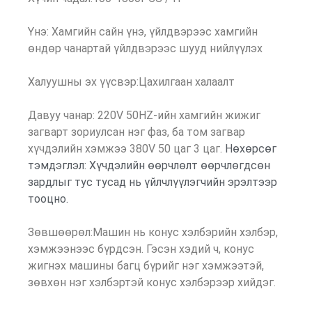
Үнэ: Хамгийн сайн үнэ, үйлдвэрээс хамгийн
өндөр чанартай үйлдвэрээс шууд нийлүүлэх
Халуушны эх үүсвэр:Цахилгаан халаалт
Давуу чанар: 220V 50HZ-ийн хамгийн жижиг
загварт зориулсан нэг фаз, ба том загвар
хүчдэлийн хэмжээ 380V 50 цаг 3 цаг.
Нөхөрсөг
тэмдэглэл: Хүчдэлийн өөрчлөлт өөрчлөгдсөн
зардлыг тус тусад нь үйлчлүүлэгчийн эрэлтээр
тооцно.
Зөвшөөрөл:Машин нь конус хэлбэрийн хэлбэр,
хэмжээнээс бүрдсэн. Гэсэн хэдий ч, конус
жигнэх машины багц бүрийг нэг хэмжээтэй,
зөвхөн нэг хэлбэртэй конус хэлбэрээр хийдэг.