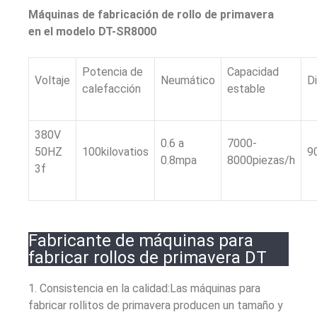
Máquinas de fabricación de rollo de primavera
en el modelo DT-SR8000
Potencia de
Capacidad
Voltaje
Neumático
D
calefacción
estable
380V
0.6 a
7000-
50HZ
100kilovatios
9
0.8mpa
8000piezas/h
3f
Fabricante de máquinas para
fabricar rollos de primavera DT
1. Consistencia en la calidad:Las máquinas para
fabricar rollitos de primavera producen un tamaño y