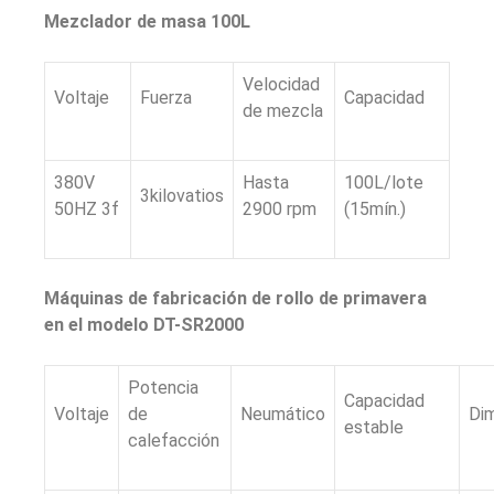
Mezclador de masa 100L
Velocidad
Voltaje
Fuerza
Capacidad
de mezcla
380V
Hasta
100L/lote
3kilovatios
50HZ 3f
2900 rpm
(15mín.)
Máquinas de fabricación de rollo de primavera
en el modelo DT-SR2000
Potencia
Capacidad
Voltaje
de
Neumático
Di
estable
calefacción