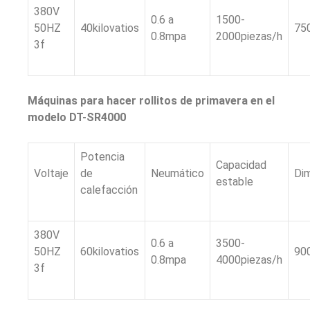
380V
0.6 a
1500-
50HZ
40kilovatios
75
0.8mpa
2000piezas/h
3f
Máquinas para hacer rollitos de primavera en el
modelo DT-SR4000
Potencia
Capacidad
Voltaje
de
Neumático
Di
estable
calefacción
380V
0.6 a
3500-
50HZ
60kilovatios
90
0.8mpa
4000piezas/h
3f