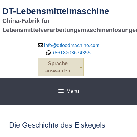
Zum
DT-Lebensmittelmaschine
Inhalt
springen
China-Fabrik für
Lebensmittelverarbeitungsmaschinenlösunge
info@dtfoodmachine.com
+8618203674355
Sprache
auswählen
Menü
Die Geschichte des Eiskegels