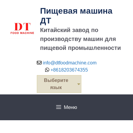
перейти
Пищевая машина
к
содержанию
ДТ
Китайский завод по
производству машин для
пищевой промышленности
info@dtfoodmachine.com
+8618203674355
Выберите
язык
Меню