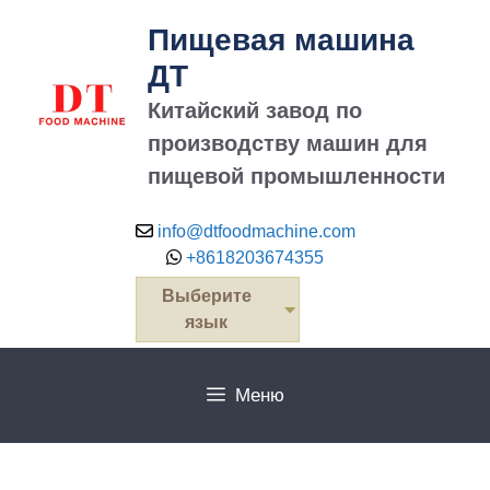
перейти
Пищевая машина
к
содержанию
ДТ
Китайский завод по
производству машин для
пищевой промышленности
info@dtfoodmachine.com
+8618203674355
Выберите
язык
Меню