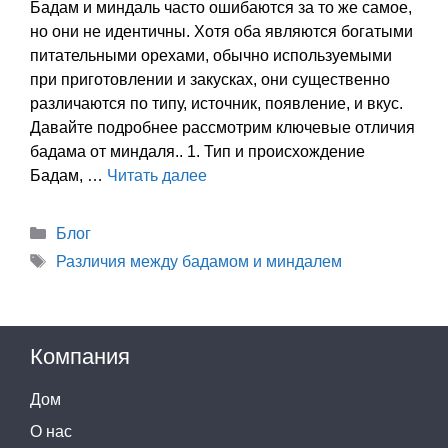
Бадам и миндаль часто ошибаются за то же самое,
но они не идентичны. Хотя оба являются богатыми
питательными орехами, обычно используемыми
при приготовлении и закусках, они существенно
различаются по типу, источник, появление, и вкус.
Давайте подробнее рассмотрим ключевые отличия
бадама от миндаля.. 1. Тип и происхождение
Бадам, …
Читать далее
Категории
Блог
Теги
Различия между бадамом и миндалем
Компания
Дом
О нас