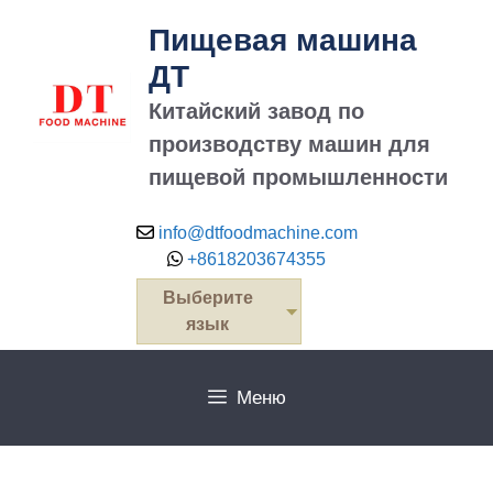
перейти
Пищевая машина
к
содержанию
ДТ
Китайский завод по
производству машин для
пищевой промышленности
info@dtfoodmachine.com
+8618203674355
Выберите
язык
Меню