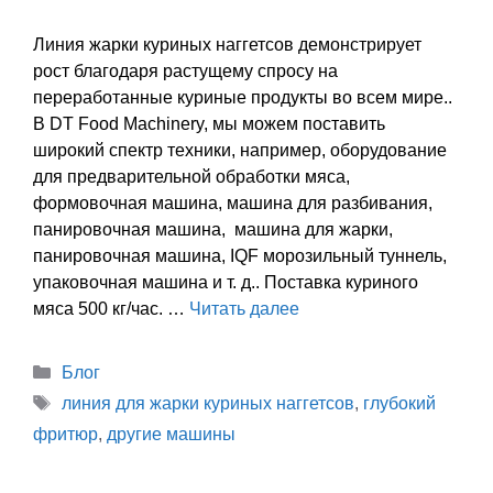
Линия жарки куриных наггетсов демонстрирует
рост благодаря растущему спросу на
переработанные куриные продукты во всем мире..
В DT Food Machinery, мы можем поставить
широкий спектр техники, например, оборудование
для предварительной обработки мяса,
формовочная машина, машина для разбивания,
панировочная машина, машина для жарки,
панировочная машина, IQF морозильный туннель,
упаковочная машина и т. д.. Поставка куриного
мяса 500 кг/час. …
Читать далее
Категории
Блог
Теги
линия для жарки куриных наггетсов
,
глубокий
фритюр
,
другие машины