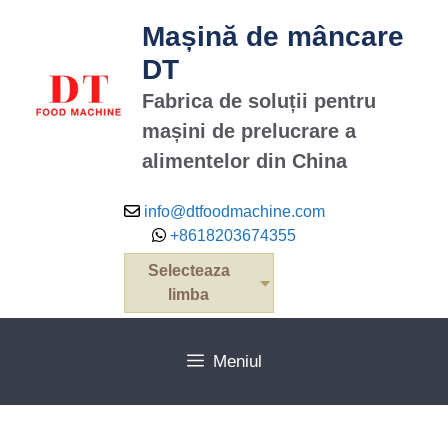
Sari
Mașină de mâncare
la
conținut
DT
Fabrica de soluții pentru
mașini de prelucrare a
alimentelor din China
info@dtfoodmachine.com
+8618203674355
Selecteaza
limba
Meniul