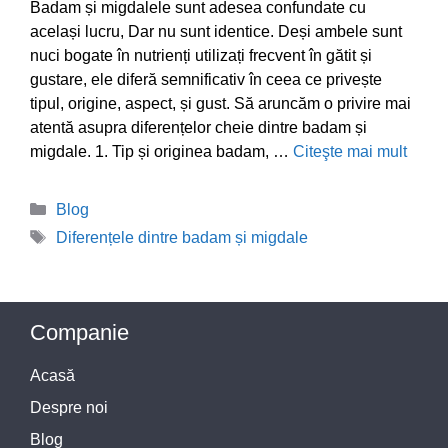
Badam și migdalele sunt adesea confundate cu
același lucru, Dar nu sunt identice. Deși ambele sunt
nuci bogate în nutrienți utilizați frecvent în gătit și
gustare, ele diferă semnificativ în ceea ce privește
tipul, origine, aspect, și gust. Să aruncăm o privire mai
atentă asupra diferențelor cheie dintre badam și
migdale. 1. Tip și originea badam, …
Citeşte mai mult
Categorii
Blog
Etichete
Diferențele dintre badam și migdale
Companie
Acasă
Despre noi
Blog