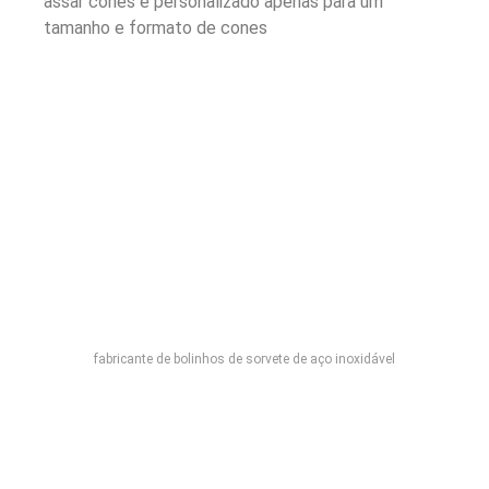
assar cones é personalizado apenas para um
tamanho e formato de cones
fabricante de bolinhos de sorvete de aço inoxidável