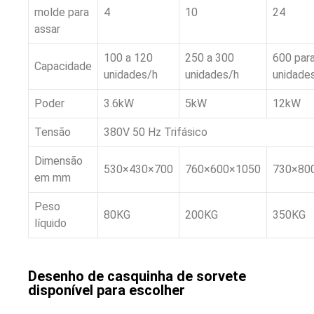
molde para
4
10
24
assar
100 a 120
250 a 300
600 par
Capacidade
unidades/h
unidades/h
unidade
Poder
3.6kW
5kW
12kW
Tensão
380V 50 Hz Trifásico
Dimensão
530×430×700
760×600×1050
730×80
em mm
Peso
80KG
200KG
350KG
líquido
Desenho de casquinha de sorvete
disponível para escolher