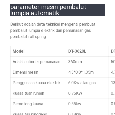
parameter mesin pembalut
lumpia automatik
Berikut adalah data teknikal mengenai pembuat
pembalut lumpia elektrik dan pemanasan gas
pembalut roll spring
Model
DT-3620L
D
Adalah. silinder pemanasan
360mm
5
Dimensi mesin
4.3*0.8*1.35m
4.
Penggunaan kuasa elektrik
6.0Kw atau gas
13
Kuasa tuan rumah
0.75KW
0
Pemotong kuasa
0.55kw
0
Kuasa tali pinggang
0.18kw
0