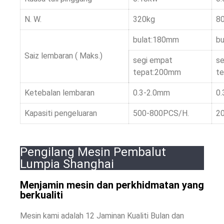
N. W.
320kg
8
bulat:180mm
b
Saiz lembaran ( Maks.)
segi empat
se
tepat:200mm
t
Ketebalan lembaran
0.3-2.0mm
0
Kapasiti pengeluaran
500-800PCS/H.
2
Pengilang Mesin Pembalut
Lumpia Shanghai
Menjamin mesin dan perkhidmatan yang
berkualiti
Mesin kami adalah 12 Jaminan Kualiti Bulan dan