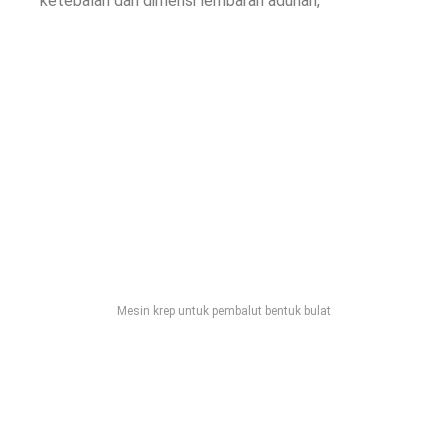
ketebalan dan dimensi lembaran adunan,
Mesin krep untuk pembalut bentuk bulat