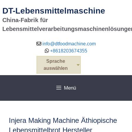
Zum
DT-Lebensmittelmaschine
Inhalt
springen
China-Fabrik für
Lebensmittelverarbeitungsmaschinenlösunge
info@dtfoodmachine.com
+8618203674355
Sprache
auswählen
Menü
Injera Making Machine Äthiopische
Lebensmittelbrot Hersteller