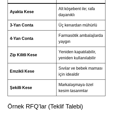
Alt köşebent ile; rafa
Ayakta Kese
dayanıklı
3-Yan Conta
Üç kenardan mühürlü
Farmasötik ambalajlarda
4-Yan Conta
yaygın
Yeniden kapatılabilir,
Zip Kilitli Kese
yeniden kullanılabilir
Sıvılar ve bebek maması
Emzikli Kese
için idealdir
Markalaşmaya özel
Şekilli Kese
kesim tasarımlar
Örnek RFQ'lar (Teklif Talebi)