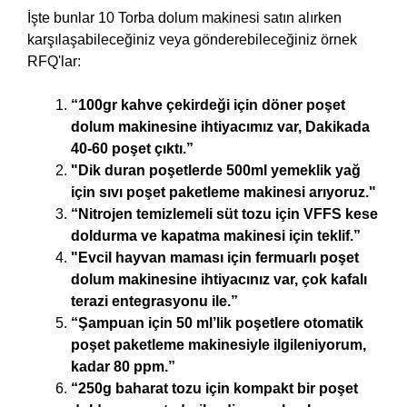
İşte bunlar 10 Torba dolum makinesi satın alırken
karşılaşabileceğiniz veya gönderebileceğiniz örnek
RFQ'lar:
“100gr kahve çekirdeği için döner poşet
dolum makinesine ihtiyacımız var, Dakikada
40-60 poşet çıktı.”
"Dik duran poşetlerde 500ml yemeklik yağ
için sıvı poşet paketleme makinesi arıyoruz."
“Nitrojen temizlemeli süt tozu için VFFS kese
doldurma ve kapatma makinesi için teklif.”
"Evcil hayvan maması için fermuarlı poşet
dolum makinesine ihtiyacınız var, çok kafalı
terazi entegrasyonu ile.”
“Şampuan için 50 ml’lik poşetlere otomatik
poşet paketleme makinesiyle ilgileniyorum,
kadar 80 ppm.”
“250g baharat tozu için kompakt bir poşet