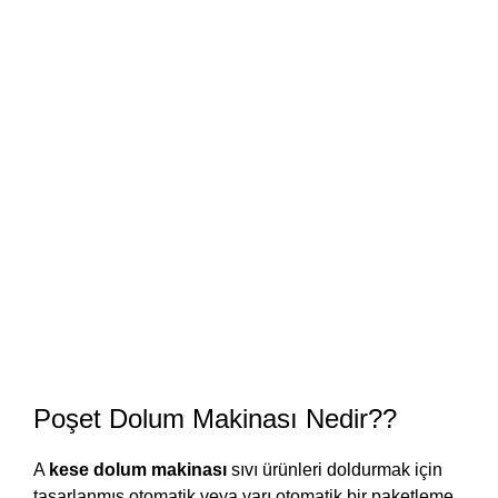
Poşet Dolum Makinası Nedir??
A
kese dolum makinası
sıvı ürünleri doldurmak için
tasarlanmış otomatik veya yarı otomatik bir paketleme