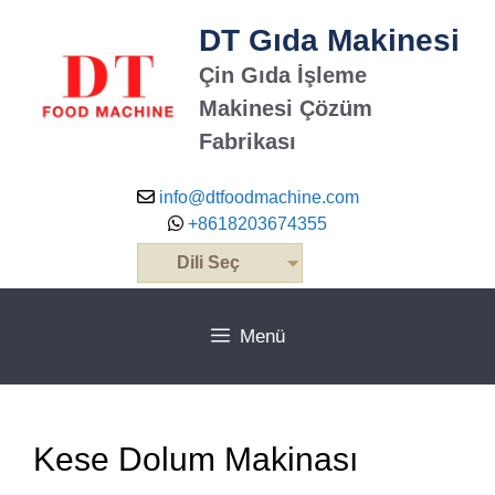
İçeriğe
DT Gıda Makinesi
atla
Çin Gıda İşleme
Makinesi Çözüm
Fabrikası
info@dtfoodmachine.com
+8618203674355
Dili Seç
Menü
Kese Dolum Makinası