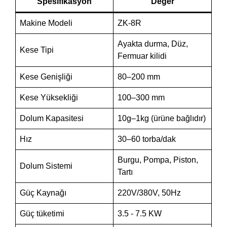
Spesifikasyon
Değer
Makine Modeli
ZK-8R
Ayakta durma, Düz,
Kese Tipi
Fermuar kilidi
Kese Genişliği
80–200 mm
Kese Yüksekliği
100–300 mm
Dolum Kapasitesi
10g–1kg (ürüne bağlıdır)
Hız
30–60 torba/dak
Burgu, Pompa, Piston,
Dolum Sistemi
Tartı
Güç Kaynağı
220V/380V, 50Hz
Güç tüketimi
3.5 - 7.5 KW