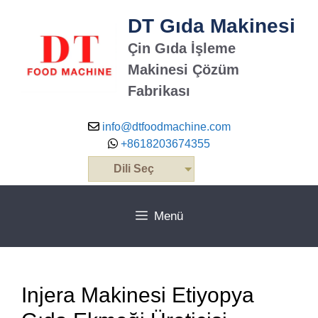
İçeriğe
DT Gıda Makinesi
atla
Çin Gıda İşleme
Makinesi Çözüm
Fabrikası
info@dtfoodmachine.com
+8618203674355
Dili Seç
Menü
Injera Makinesi Etiyopya