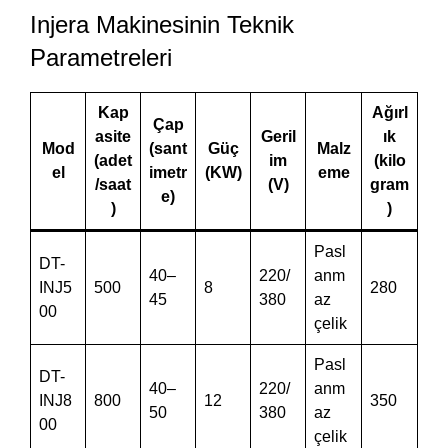
Injera Makinesinin Teknik
Parametreleri
Kap
Ağırl
Çap
asite
Geril
ık
Mod
(sant
Güç
Malz
(adet
im
(kilo
el
imetr
(KW)
eme
/saat
(V)
gram
e)
)
)
Pasl
DT-
40–
220/
anm
INJ5
500
8
280
45
380
az
00
çelik
Pasl
DT-
40–
220/
anm
INJ8
800
12
350
50
380
az
00
çelik