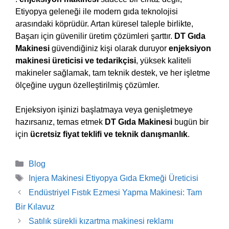
Etiyopya geleneği ile modern gıda teknolojisi
arasındaki köprüdür. Artan küresel taleple birlikte,
Başarı için güvenilir üretim çözümleri şarttır.
DT Gıda
Makinesi
güvendiğiniz kişi olarak duruyor
enjeksiyon
makinesi üreticisi ve tedarikçisi
, yüksek kaliteli
makineler sağlamak, tam teknik destek, ve her işletme
ölçeğine uygun özelleştirilmiş çözümler.
Enjeksiyon işinizi başlatmaya veya genişletmeye
hazırsanız, temas etmek
DT Gıda Makinesi
bugün bir
için
ücretsiz fiyat teklifi ve teknik danışmanlık
.
Kategoriler
Blog
Etiketler
Injera Makinesi Etiyopya Gıda Ekmeği Üreticisi
Endüstriyel Fıstık Ezmesi Yapma Makinesi: Tam
Bir Kılavuz
Satılık sürekli kızartma makinesi reklamı