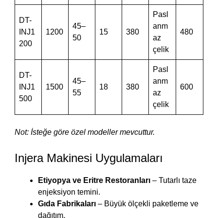
Pasl
DT-
45–
anm
INJ1
1200
15
380
480
50
az
200
çelik
Pasl
DT-
45–
anm
INJ1
1500
18
380
600
55
az
500
çelik
Not: İsteğe göre özel modeller mevcuttur.
Injera Makinesi Uygulamaları
Etiyopya ve Eritre Restoranları
– Tutarlı taze
enjeksiyon temini.
Gıda Fabrikaları
– Büyük ölçekli paketleme ve
dağıtım.