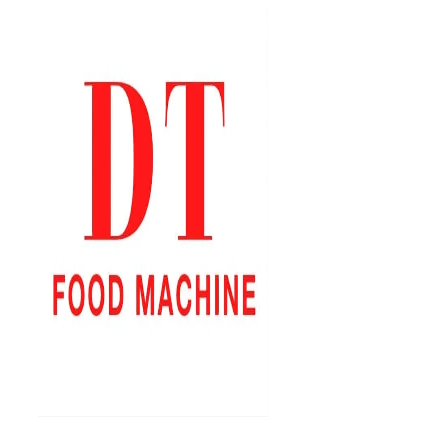
İçeriğe
atla