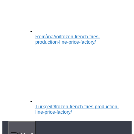
Română
/ro/frozen-french-fries-
production-line-price-factory/
Türkçe
/tr/frozen-french-fries-production-
line-price-factory/