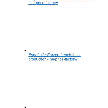
line-price-factory/
Español
/es/frozen-french-fries-
production-line-price-factory/