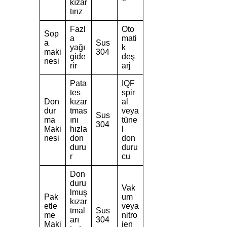
kızar
tırız
Fazl
Oto
Sop
a
mati
a
Sus
yağı
k
maki
304
gide
deş
nesi
rir
arj
Pata
IQF
tes
spir
Don
kızar
al
dur
tmas
veya
Sus
ma
ını
tüne
304
Maki
hızla
l
nesi
don
don
duru
duru
r
cu
Don
duru
Vak
lmuş
Pak
um
kızar
etle
veya
tmal
Sus
me
nitro
arı
304
Maki
jen