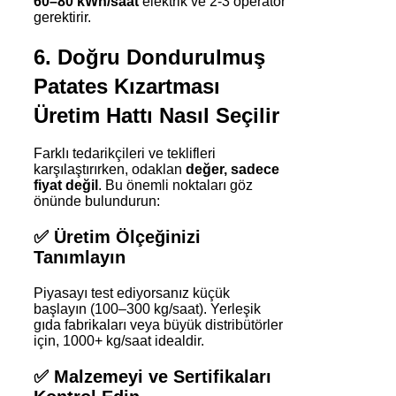
60–80 kWh/saat
elektrik ve 2-3 operatör
gerektirir.
6. Doğru Dondurulmuş
Patates Kızartması
Üretim Hattı Nasıl Seçilir
Farklı tedarikçileri ve teklifleri
karşılaştırırken, odaklan
değer, sadece
fiyat değil
. Bu önemli noktaları göz
önünde bulundurun:
✅
Üretim Ölçeğinizi
Tanımlayın
Piyasayı test ediyorsanız küçük
başlayın (100–300 kg/saat). Yerleşik
gıda fabrikaları veya büyük distribütörler
için, 1000+ kg/saat idealdir.
✅
Malzemeyi ve Sertifikaları