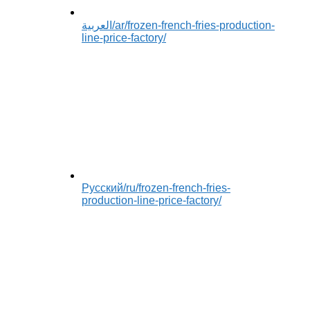
العربية
/ar/frozen-french-fries-production-
line-price-factory/
Русский
/ru/frozen-french-fries-
production-line-price-factory/