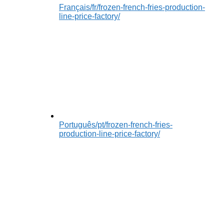
Français
/fr/frozen-french-fries-production-
line-price-factory/
Português
/pt/frozen-french-fries-
production-line-price-factory/