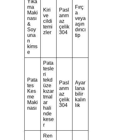
Yıka
ma
Fırç
Kiri
Pasl
Maki
a
ve
anm
nası
veya
cildi
az
&
aşın
temi
çelik
Soy
dırıcı
zler
304
una
tip
n
kims
e
Pata
tesle
ri
Pata
tekd
Pasl
Ayar
tes
üze
anm
lana
Kes
kızar
az
bilir
me
tmal
çelik
kalın
Maki
ar
304
lık
nası
hali
nde
kese
r
Ren