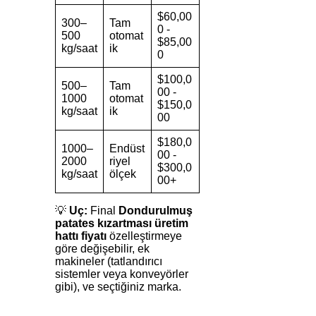
$60,00
300–
Tam
0 -
500
otomat
$85,00
kg/saat
ik
0
$100,0
500–
Tam
00 -
1000
otomat
$150,0
kg/saat
ik
00
$180,0
1000–
Endüst
00 -
2000
riyel
$300,0
kg/saat
ölçek
00+
💡
Uç:
Final
Dondurulmuş
patates kızartması üretim
hattı fiyatı
özelleştirmeye
göre değişebilir, ek
makineler (tatlandırıcı
sistemler veya konveyörler
gibi), ve seçtiğiniz marka.