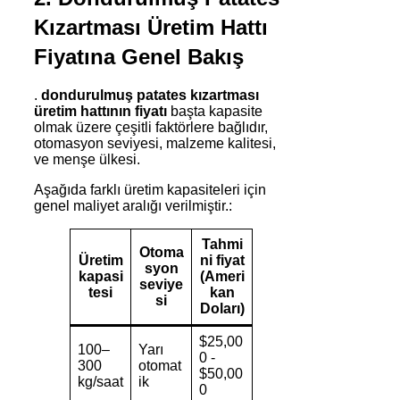
Kızartması Üretim Hattı
Fiyatına Genel Bakış
.
dondurulmuş patates kızartması
üretim hattının fiyatı
başta kapasite
olmak üzere çeşitli faktörlere bağlıdır,
otomasyon seviyesi, malzeme kalitesi,
ve menşe ülkesi.
Aşağıda farklı üretim kapasiteleri için
genel maliyet aralığı verilmiştir.:
Tahmi
Otoma
Üretim
ni fiyat
syon
kapasi
(Ameri
seviye
tesi
kan
si
Doları)
$25,00
100–
Yarı
0 -
300
otomat
$50,00
kg/saat
ik
0