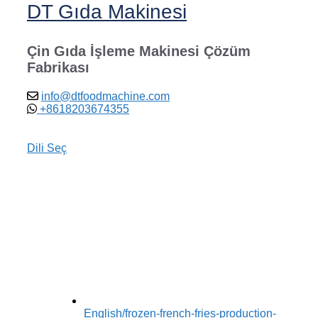
DT Gıda Makinesi
Çin Gıda İşleme Makinesi Çözüm
Fabrikası
info@dtfoodmachine.com
+8618203674355
Dili Seç
English
/frozen-french-fries-production-