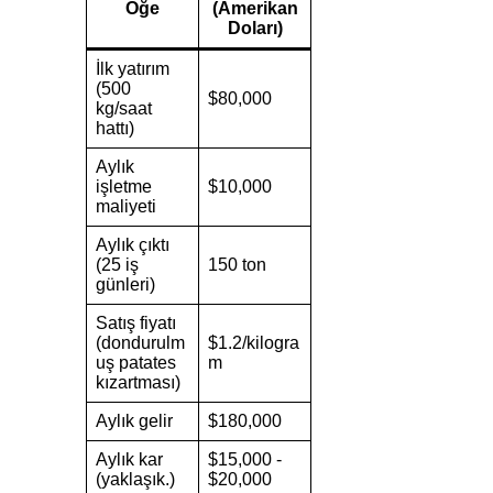
Öğe
(Amerikan
Doları)
İlk yatırım
(500
$80,000
kg/saat
hattı)
Aylık
işletme
$10,000
maliyeti
Aylık çıktı
(25 iş
150 ton
günleri)
Satış fiyatı
(dondurulm
$1.2/kilogra
uş patates
m
kızartması)
Aylık gelir
$180,000
Aylık kar
$15,000 -
(yaklaşık.)
$20,000