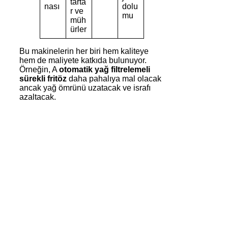
tarta
nası
dolu
r ve
mu
müh
ürler
Bu makinelerin her biri hem kaliteye
hem de maliyete katkıda bulunuyor.
Örneğin, A
otomatik yağ filtrelemeli
sürekli fritöz
daha pahalıya mal olacak
ancak yağ ömrünü uzatacak ve israfı
azaltacak.