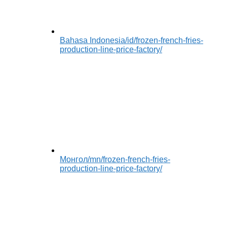
Bahasa Indonesia
/id/frozen-french-fries-
production-line-price-factory/
Монгол
/mn/frozen-french-fries-
production-line-price-factory/