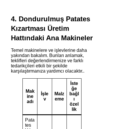
4. Dondurulmuş Patates
Kızartması Üretim
Hattındaki Ana Makineler
Temel makinelere ve işlevlerine daha
yakından bakalım. Bunları anlamak,
teklifleri değerlendirmenize ve farklı
tedarikçileri etkili bir şekilde
karşılaştırmanıza yardımcı olacaktır..
İste
ğe
Mak
İşle
Malz
bağl
ine
v
eme
ı
adı
özel
lik
Pata
tes