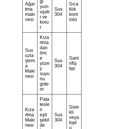
gi
Ağar
Sıca
yum
tma
Sus
klık
uşatı
maki
304
kont
r ve
nesi
rolü
koru
r
Kıza
rtma
dan
Sus
önc
uzla
e
Sant
ştırm
Sus
yüze
rifüj
a
304
y
tipi
Maki
suyu
nesi
nu
gide
rir
Pata
tesle
Süre
Kıza
ri
kli
rtma
eşit
Sus
veya
Maki
şekil
304
topl
nesi
de
u