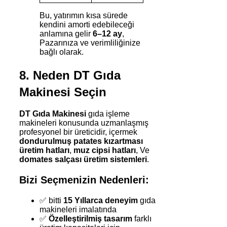
Bu, yatırımın kısa sürede
kendini amorti edebileceği
anlamına gelir
6–12 ay
,
Pazarınıza ve verimliliğinize
bağlı olarak.
8. Neden DT Gıda
Makinesi Seçin
DT Gıda Makinesi
gıda işleme
makineleri konusunda uzmanlaşmış
profesyonel bir üreticidir, içermek
dondurulmuş patates kızartması
üretim hatları
,
muz cipsi hatları
, Ve
domates salçası üretim sistemleri
.
Bizi Seçmenizin Nedenleri:
✅ bitti
15 Yıllarca deneyim
gıda
makineleri imalatında
✅
Özelleştirilmiş tasarım
farklı