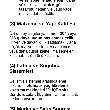
ve sensörleri entegre edin; daha
yüksek fiyat ancak iş gücü
tasarrufu nedeniyle uzun vadeli
maliyet daha düşük.
(3) Malzeme ve Yapı Kalitesi
Üst düzey çizgiler yapılmıştır
304 veya
316 gıdaya uygun paslanmaz çelik
,
Hijyen ve dayanıklılık sağlamak. Daha
düşük maliyetli sistemler daha ince
veya daha düşük kaliteli malzemeler
kullanabilir, ömrünü kısaltan.
(4) Isıtma ve Soğutma
Sistemleri
Gelişmiş sistemler arasında enerji
tasarruflu
otomatik yağ filtrelemeli
kızartma makineleri
Ve
IQF spiral
dondurucular
, İlk yatırımı artıran ancak
performansı artıran.
(5) Marka ve Satış Sonrası