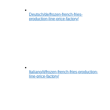
Deutsch
/de/frozen-french-fries-
production-line-price-factory/
Italiano
/it/frozen-french-fries-production-
line-price-factory/