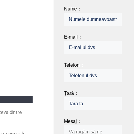
Nume：
E-mail：
Telefon：
Ţară：
teva dintre
Mesaj：
u, cum ar fi