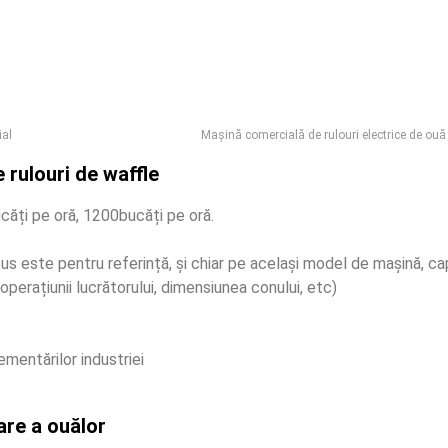
ial
Mașină comercială de rulouri electrice de ouă
rulouri de waffle
căți pe oră, 1200bucăți pe oră.
us este pentru referință, și chiar pe același model de mașină, ca
l operațiunii lucrătorului, dimensiunea conului, etc)
mentărilor industriei
are a ouălor