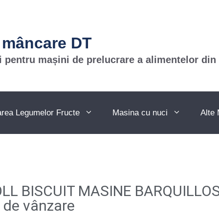
 mâncare DT
i pentru mașini de prelucrare a alimentelor din
area Legumelor Fructe
Masina cu nuci
Alte 
ROLL BISCUIT MASINE BARQUILLO
de vânzare