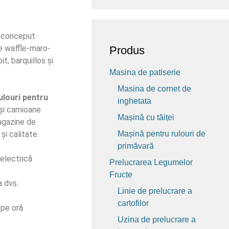
t conceput
e waffle-maro-
Produs
it, barquillos și
Masina de patiserie
Masina de cornet de
ulouri pentru
inghetata
 și camioane
Mașină cu tăiței
magazine de
 și calitate.
Mașină pentru rulouri de
primăvară
 electrică
Prelucrarea Legumelor
Fructe
 dvs.
Linie de prelucrare a
cartofilor
 pe oră
Uzina de prelucrare a