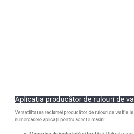
Aplicația producător de rulouri de va
Versatilitatea reclamei producător de rulouri de waffle le
numeroasele aplicații pentru aceste mașini:
Magazine de înghețată și brutării
: Utilizați pro