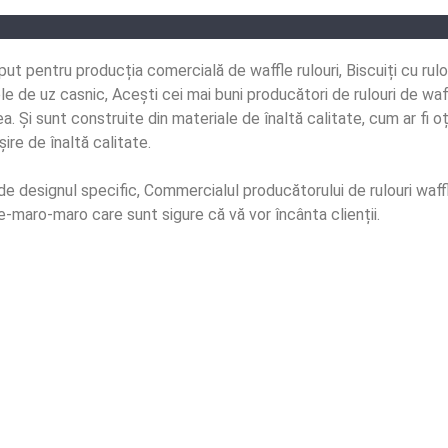
 pentru producția comercială de waffle rulouri, Biscuiți cu rulou
le de uz casnic, Acești cei mai buni producători de rulouri de waf
ea. Și sunt construite din materiale de înaltă calitate, cum ar fi oț
ire de înaltă calitate.
de designul specific, Commercialul producătorului de rulouri waff
-maro-maro care sunt sigure că vă vor încânta clienții.