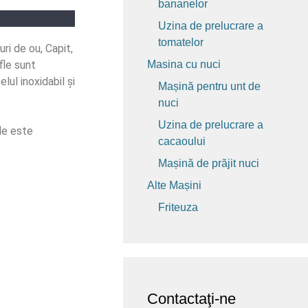
bananelor
Uzina de prelucrare a
tomatelor
ri de ou, Capit,
fle sunt
Masina cu nuci
elul inoxidabil și
Mașină pentru unt de
nuci
Uzina de prelucrare a
le este
cacaoului
Mașină de prăjit nuci
Alte Mașini
Friteuza
Contactaţi-ne