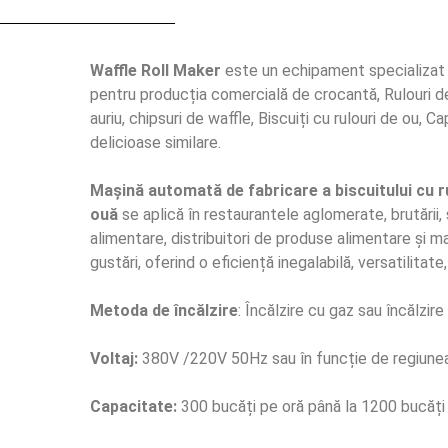
Waffle Roll Maker
este un echipament specializa
pentru producția comercială de crocantă, Rulouri d
auriu, chipsuri de waffle, Biscuiți cu rulouri de ou, Cap
delicioase similare.
Mașină automată de fabricare a biscuitului cu r
ouă
se aplică în restaurantele aglomerate, brutării,
alimentare, distribuitori de produse alimentare și 
gustări, oferind o eficiență inegalabilă, versatilitate,
Metoda de încălzire
: Încălzire cu gaz sau încălzire
Voltaj:
380V /220V 50Hz sau în funcție de regiunea
Capacitate:
300 bucăți pe oră până la 1200 bucăți