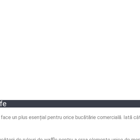
fe
 face un plus esențial pentru orice bucătărie comercială. Iată câ
ducătorii de rulouri de waffle pentru a crea elemente unice de meni