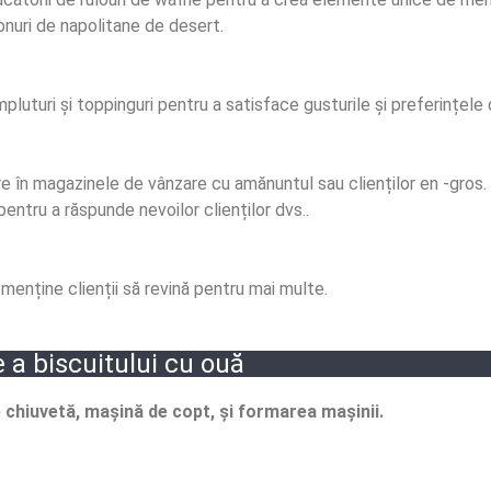
conuri de napolitane de desert.
pluturi și toppinguri pentru a satisface gusturile și preferințele 
re în magazinele de vânzare cu amănuntul sau clienților en -gros.
pentru a răspunde nevoilor clienților dvs..
 menține clienții să revină pentru mai multe.
 a biscuitului cu ouă
 chiuvetă, mașină de copt, și formarea mașinii.