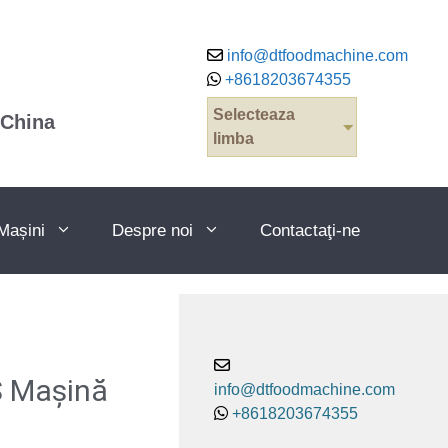
info@dtfoodmachine.com
+8618203674355
Selecteaza
 China
limba
Mașini
Despre noi
Contactaţi-ne
S Mașină
info@dtfoodmachine.com
+8618203674355