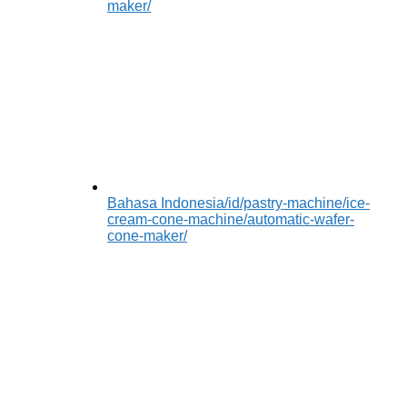
maker/
Bahasa Indonesia
/id/pastry-machine/ice-
cream-cone-machine/automatic-wafer-
cone-maker/