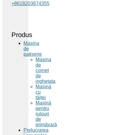
+8618203674355
Produs
Masina
de
patiserie
Masina
de
cornet
de
inghetata
Mașină
cu
tăiței
Mașină
pentru
rulouri
de
primăvară
Prelucrarea