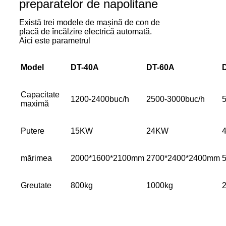
preparatelor de napolitane
Există trei modele de mașină de con de
placă de încălzire electrică automată.
Aici este parametrul
Model
DT-40A
DT-60A
Capacitate
1200-2400buc/h
2500-3000buc/h
maximă
Putere
15KW
24KW
mărimea
2000*1600*2100mm
2700*2400*2400mm
Greutate
800kg
1000kg