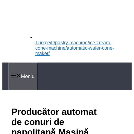
Türkçe
/tr/pastry-machine/ice-cream-
cone-machine/automatic-wafer-cone-
maker/
Meniul
Producător automat
de conuri de
napolitană Mașină