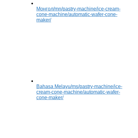
Монгол
/mn/pastry-machine/ice-cream-
cone-machine/automatic-wafer-cone-
maker/
Bahasa Melayu
/ms/pastry-machine/ice-
cream-cone-machine/automatic-wafer-
cone-maker/