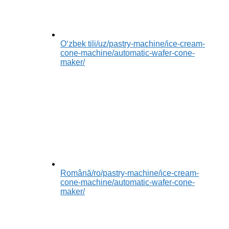
Oʻzbek tili
/uz/pastry-machine/ice-cream-
cone-machine/automatic-wafer-cone-
maker/
Română
/ro/pastry-machine/ice-cream-
cone-machine/automatic-wafer-cone-
maker/