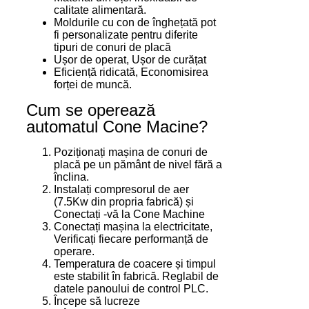
calitate alimentară.
Moldurile cu con de înghețată pot
fi personalizate pentru diferite
tipuri de conuri de placă
Ușor de operat, Ușor de curățat
Eficiență ridicată, Economisirea
forței de muncă.
Cum se operează
automatul Cone Macine?
Poziționați mașina de conuri de
placă pe un pământ de nivel fără a
înclina.
Instalați compresorul de aer
(7.5Kw din propria fabrică) și
Conectați -vă la Cone Machine
Conectați mașina la electricitate,
Verificați fiecare performanță de
operare.
Temperatura de coacere și timpul
este stabilit în fabrică. Reglabil de
datele panoului de control PLC.
Începe să lucreze