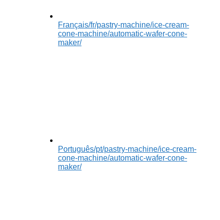
Français
/fr/pastry-machine/ice-cream-
cone-machine/automatic-wafer-cone-
maker/
Português
/pt/pastry-machine/ice-cream-
cone-machine/automatic-wafer-cone-
maker/