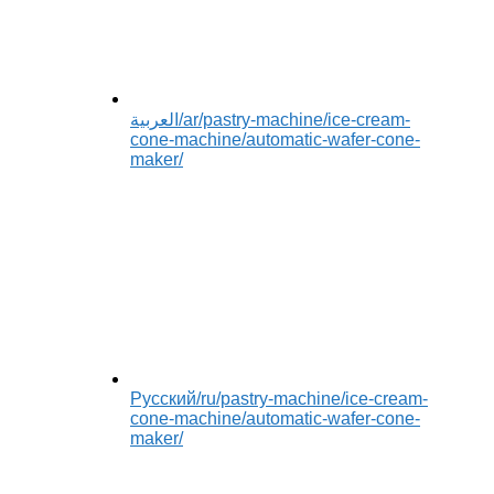
العربية
/ar/pastry-machine/ice-cream-
cone-machine/automatic-wafer-cone-
maker/
Русский
/ru/pastry-machine/ice-cream-
cone-machine/automatic-wafer-cone-
maker/