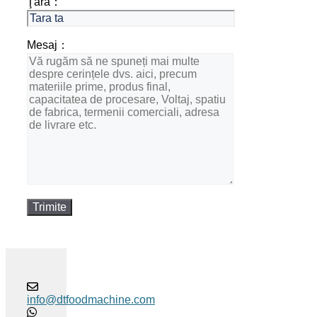
Ţară：
Mesaj：
info@dtfoodmachine.com