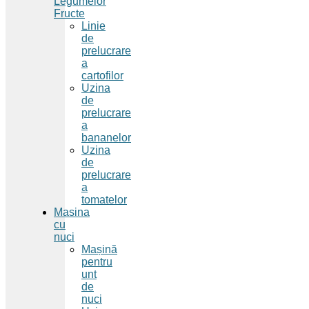
Legumelor
Fructe
Linie
de
prelucrare
a
cartofilor
Uzina
de
prelucrare
a
bananelor
Uzina
de
prelucrare
a
tomatelor
Masina
cu
nuci
Mașină
pentru
unt
de
nuci