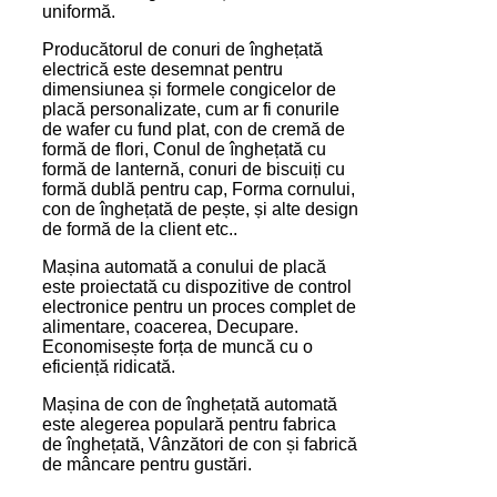
uniformă.
Producătorul de conuri de înghețată
electrică este desemnat pentru
dimensiunea și formele congicelor de
placă personalizate, cum ar fi conurile
de wafer cu fund plat, con de cremă de
formă de flori, Conul de înghețată cu
formă de lanternă, conuri de biscuiți cu
formă dublă pentru cap, Forma cornului,
con de înghețată de pește, și alte design
de formă de la client etc..
Mașina automată a conului de placă
este proiectată cu dispozitive de control
electronice pentru un proces complet de
alimentare, coacerea, Decupare.
Economisește forța de muncă cu o
eficiență ridicată.
Mașina de con de înghețată automată
este alegerea populară pentru fabrica
de înghețată, Vânzători de con și fabrică
de mâncare pentru gustări.