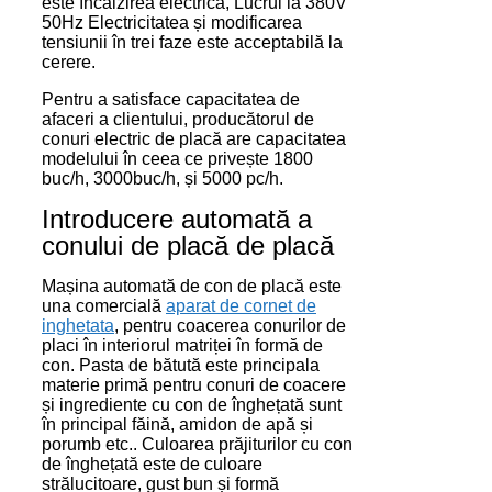
este încălzirea electrică, Lucrul la 380V
50Hz Electricitatea și modificarea
tensiunii în trei faze este acceptabilă la
cerere.
Pentru a satisface capacitatea de
afaceri a clientului, producătorul de
conuri electric de placă are capacitatea
modelului în ceea ce privește 1800
buc/h, 3000buc/h, și 5000 pc/h.
Introducere automată a
conului de placă de placă
Mașina automată de con de placă este
una comercială
aparat de cornet de
inghetata
, pentru coacerea conurilor de
placi în interiorul matriței în formă de
con. Pasta de bătută este principala
materie primă pentru conuri de coacere
și ingrediente cu con de înghețată sunt
în principal făină, amidon de apă și
porumb etc.. Culoarea prăjiturilor cu con
de înghețată este de culoare
strălucitoare, gust bun și formă