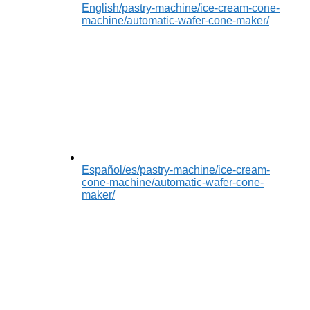
English
/pastry-machine/ice-cream-cone-
machine/automatic-wafer-cone-maker/
Español
/es/pastry-machine/ice-cream-
cone-machine/automatic-wafer-cone-
maker/