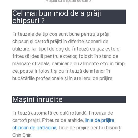
Mașini cu chipsuri de cartofi
Cel mai bun mod de a prăji
chipsuri ?
Friteuzele de tip coș sunt bune pentru a prăji
chipsuri și cartofi prăjiți în diferite scenarii de
utilizare. Iar tipul de coș de friteuză cu gaz este o
friteuză ideală pentru exterior, folosit în stand de
mâncare stradală, camioane cu alimente etc. în timp
ce, poate fi folosit și ca friteuză de interior în
bucătăriile profesionale și în atelierul de prăjire
Mașini înrudite
Friteuză automată cu oală rotundă, Friteuza de
cartofi prajiti, Friteuza de arahide,
linie de prăjire
chipsuri de pătlagină
, Linie de prăjire pentru biscuiți
Chin Chin.