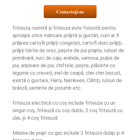
Contactaţi-ne
Friteuza, numită și friteuza este folosită pentru
aproape orice mâncare prăjită și gustări, cum ar fi
prăjirea cartofii prăjiți congelați, cartofi dulci prăjiți,
prăjiți hârtie de orez, pepite de pui prajite, rulouri de
primăvară, nuci de caju, arahide, samosa, pulpe de
pui, aripioare de pui, chiftele, peşte, plăcinte cu
legume cu creveți, inel de ceapă, chin chin biscuit,
există o gustare, Harry, Namkeen, Clătiți, rulouri de
brânză, seminte de porumb etc.
Friteuza electrică cu coș include friteuza cu un
singur coș, friteuză cu coș dublu, 3 coș friteuză cu
ulei, și 4 coș friteuză.
Masina de prajit cu gaz include 3 friteuza dulap și 4