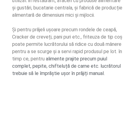
utilizat în restaurant, afaceri cu produse alimentare
și gustări, bucatarie centrala, și fabrică de producție
alimentară de dimensiuni mici și mijlocii.
Și pentru prăjeli ușoare precum rondele de ceapă,
Cracker de creveți, pani puri etc., friteuza de tip coș
poate permite lucrătorului să ridice cu două mânere
pentru a se scurge și a servi rapid produsul pe lot. în
timp ce, pentru
alimente prajite precum puiul
complet, pepite, chifteluță de carne etc. lucrătorul
trebuie să le împrăștie ușor în prăjiți manual.