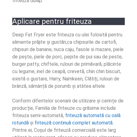
friteuza dulap.
Aplicare pentru friteuza
Deep Fat Fryer este friteuza cu ulei folosită pentru
alimente prăjite și gustări,ca chipsurile de cartofi,
chipsuri de banane, nuca caju, fasole si mazare, piele
de pește, piele de porc, pepite de pui sau de peste,
burger patty, chiftele, rulouri de primăvară, plăcinte
cu legume, inel de ceapă, crevetă, chin chin biscuit,
există o gustare, Harry, Namkeen, Clătiți, rulouri de
brânză, sămânță de porumb și atâtea altele.
Conform diferitelor scenarii de utilizare și cerințe de
producție, Familia de friteuze cu grăsime include
friteuza semi-automată,
friteuză automată cu oală
rotundă
și
friteuză continuă complet automată
.
Printre ei, Coșul de friteuză comercială este larg