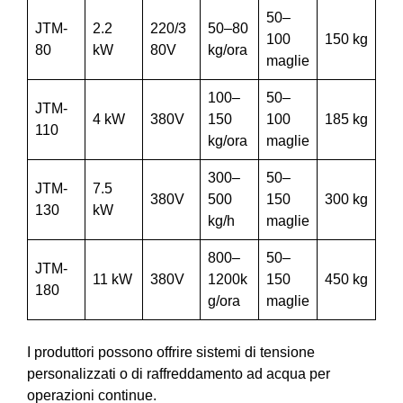
50–
JTM-
2.2
220/3
50–80
100
150 kg
80
kW
80V
kg/ora
maglie
100–
50–
JTM-
4 kW
380V
150
100
185 kg
110
kg/ora
maglie
300–
50–
JTM-
7.5
380V
500
150
300 kg
130
kW
kg/h
maglie
800–
50–
JTM-
11 kW
380V
1200k
150
450 kg
180
g/ora
maglie
I produttori possono offrire sistemi di tensione
personalizzati o di raffreddamento ad acqua per
operazioni continue.