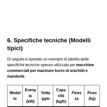
6. Specifiche tecniche (Modelli
tipici)
Di seguito è riportato un esempio di tabella delle
specifiche tecniche spesso utilizzata per
macchine
commerciali per macinare burro di arachidi e
mandorle
.
Energ
Capa
Model
Volta
Finez
Peso
ia
cità
lo
ggio
za
(kg)
(kW)
(kg/h)