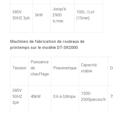
Jusqu'à
380V
100L /Lot
3kW
2900
50HZ 3ph
(15min)
tr/min
Machines de fabrication de rouleaux de
printemps sur le modèle DT-SR2000
Puissance
Capacité
Tension
de
Pneumatique
D
stable
chauffage
380V
1500-
50HZ
40kW
0.6 à 0,8mpa
7
2000pièces/h
3ph