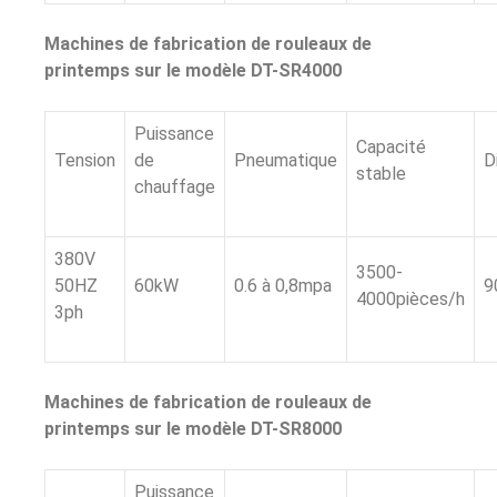
Machines de fabrication de rouleaux de
printemps sur le modèle DT-SR4000
Puissance
Capacité
Tension
de
Pneumatique
D
stable
chauffage
380V
3500-
50HZ
60kW
0.6 à 0,8mpa
9
4000pièces/h
3ph
Machines de fabrication de rouleaux de
printemps sur le modèle DT-SR8000
Puissance