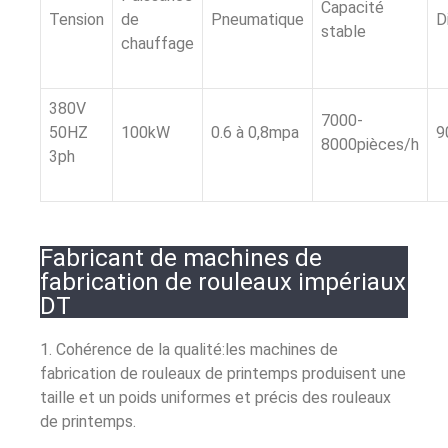
Capacité
Tension
de
Pneumatique
D
stable
chauffage
380V
7000-
50HZ
100kW
0.6 à 0,8mpa
9
8000pièces/h
3ph
Fabricant de machines de
fabrication de rouleaux impériaux
DT
1. Cohérence de la qualité:les machines de
fabrication de rouleaux de printemps produisent une
taille et un poids uniformes et précis des rouleaux
de printemps.