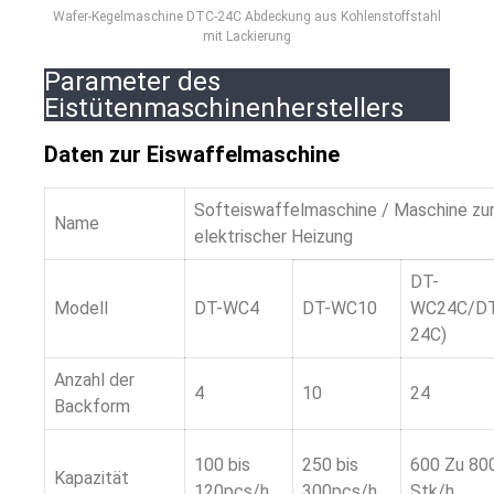
Wafer-Kegelmaschine DTC-24C Abdeckung aus Kohlenstoffstahl
mit Lackierung
Parameter des
Eistütenmaschinenherstellers
Daten zur Eiswaffelmaschine
Softeiswaffelmaschine / Maschine zur
Name
elektrischer Heizung
DT-
Modell
DT-WC4
DT-WC10
WC24C/DT
24C)
Anzahl der
4
10
24
Backform
100 bis
250 bis
600 Zu 80
Kapazität
120pcs/h
300pcs/h
Stk/h