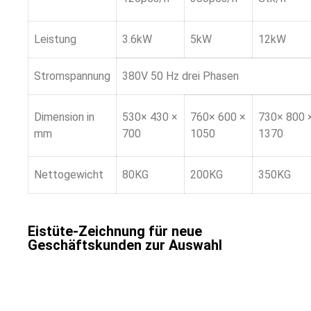
Leistung
3.6kW
5kW
12kW
Stromspannung
380V 50 Hz drei Phasen
Dimension in
530× 430 ×
760× 600 ×
730× 800 
mm
700
1050
1370
Nettogewicht
80KG
200KG
350KG
Eistüte-Zeichnung für neue
Geschäftskunden zur Auswahl