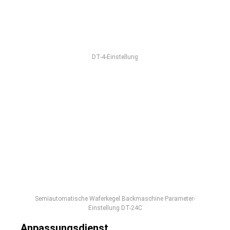
DT-4-Einstellung
Semiautomatische Waferkegel Backmaschine Parameter-
Einstellung DT-24C
Anpassungsdienst